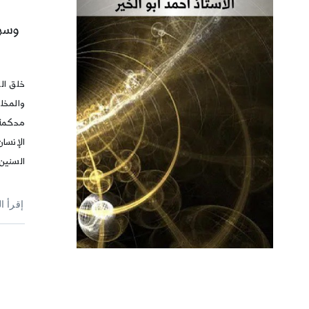
وسرع
خلق ال
والمخل
محكمة 
الإنسان
السنين
إقرأ ا