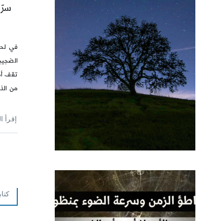
سرّ
في لحظ
الضجيج
تقف أم
من الذ
إقرأ ا
كتاب