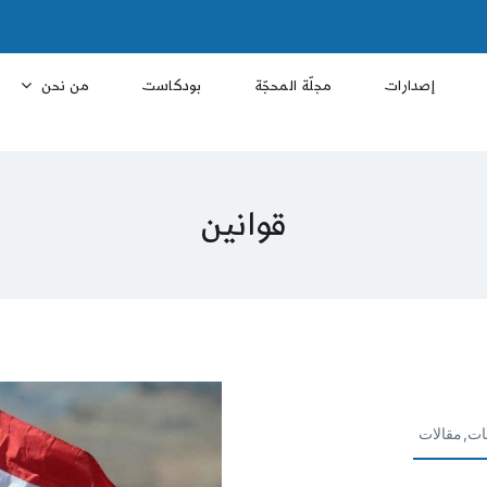
إصدارات
مجلّة المحجّة
بودكاست
من نحن
قوانين
ات,مقالات