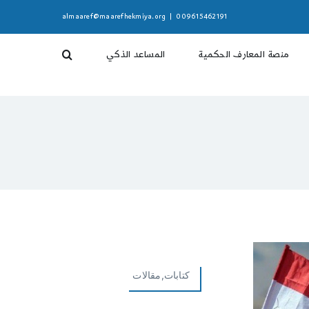
almaaref@maarefhekmiya.org
|
009615462191
منصة المعارف الحكمية
المساعد الذكي
كتابات,مقالات