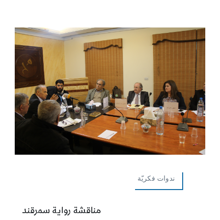
ندوات فكريّة
مناقشة رواية سمرقند