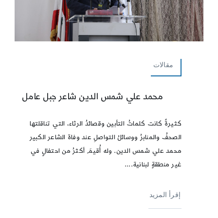
مقالات
محمد علي شمس الدين شاعر جبل عامل
كثيرةً كانت كلماتُ التأبين وقصائدُ الرثاء، التي تناقلتها
الصحفُ والمنابرُ ووسائلُ التواصلِ عند وفاة الشاعر الكبير
محمد علي شمس الدين. وله أُقيمَ أكثرُ من احتفالٍ في
غير منطقةٍ لبنانية....
إقرأ المزيد