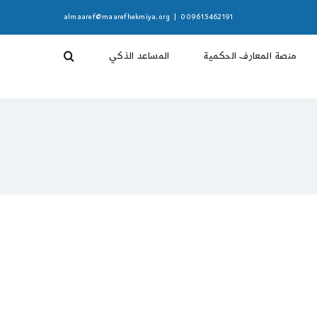
almaaref@maarefhekmiya.org
|
009615462191
منصة المعارف الحكمية
المساعد الذكي