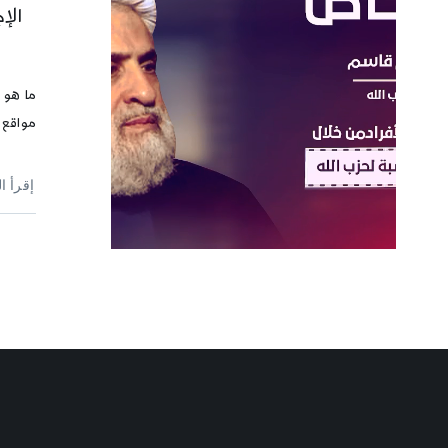
الإ
ما هو ا
مواقع 
إقرأ ا