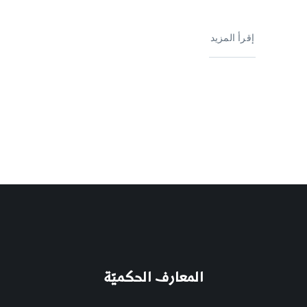
إقرأ المزيد
المعارف الحكميّة