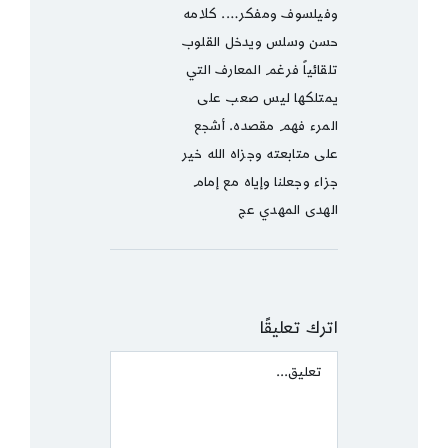
وفيلسوف ومفكر…. كلامه
حسن وسلس ويدخل القلوب
تلقائياً فرغم المعارف التي
يمتلكها ليس صعب على
المرء فهم مقصده. أشجع
على متابعته وجزاه الله خير
جزاء وجعلنا وإياه مع إمام
الهدى المهدي عج
اترك تعليقًا
Comment