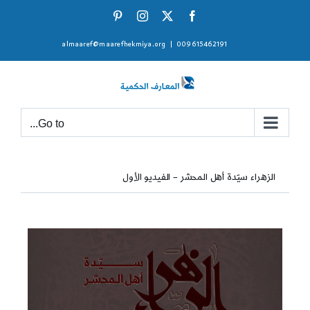
Ski
Pinterest
Instagram
Facebook
X
t
almaaref@maarefhekmiya.org
|
009615462191
conten
Go to...
الزهراء سيّدة أهل المحشر – الفيديو الأول