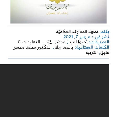
بقلم
معهد المعارف الحكميّة
نشر في : مارس 7, 2021
on
التصنيفات:
أحيوا امرنا
,
محضر الأنس
التعليقات 0
باسم
الكلمات المفتاحية:
باسم ربك
,
الدكتور محمد محسن
ربك
عليق
,
التربية
–
التربية
بالبيان