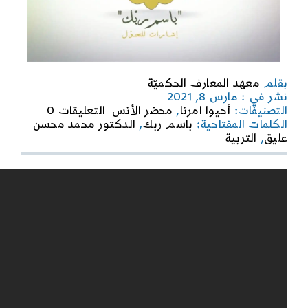
بقلم
معهد المعارف الحكميّة
نشر في : مارس 8, 2021
on
التصنيفات:
أحيوا امرنا
,
محضر الأنس
التعليقات 0
باسم
الكلمات المفتاحية:
باسم ربك
,
الدكتور محمد محسن
ربك
عليق
,
التربية
–
التربية
بالسعي