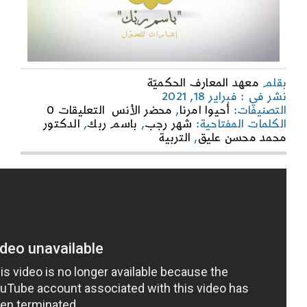
بقلم
معهد المعارف الحكميّة
نشر في : فبراير 18, 2021
on
التصنيفات:
أحيوا امرنا
,
محضر الأنس
التعليقات 0
باسم
الكلمات المفتاحية:
شهر رجب
,
باسم ربك
,
الدكتور
ربك
محمد محسن عليق
,
التربية
–
التربية
بالدفاع
عن
المستضعف