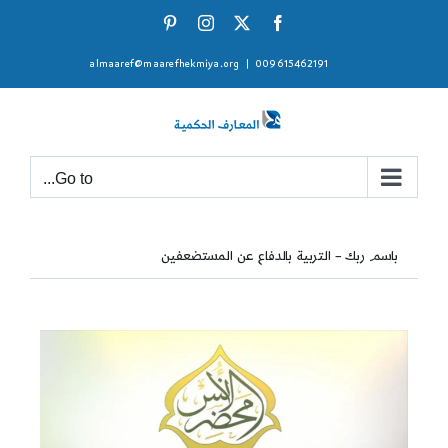
Ski
Pinterest
Instagram
Facebook
X
t
almaaref@maarefhekmiya.org
|
009615462191
conten
Go to...
باسم ربك – التربية بالدفاع عن المستضعفين