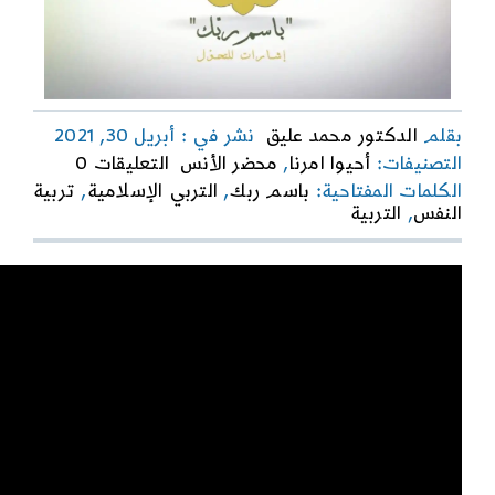
بقلم
الدكتور محمد عليق
نشر في : أبريل 30, 2021
on
التصنيفات:
أحيوا امرنا
,
محضر الأنس
التعليقات 0
باسم
الكلمات المفتاحية:
باسم ربك
,
التربي الإسلامية
,
تربية
ربك
النفس
,
التربية
|
التربية
بالموت