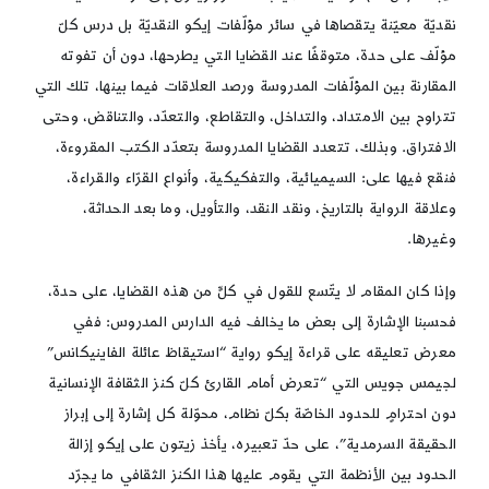
نقديّة معيّنة يتقصاها في سائر مؤلّفات إيكو النقديّة بل درس كلّ
مؤلّف على حدة، متوقفًا عند القضايا التي يطرحها، دون أن تفوته
المقارنة بين المؤلّفات المدروسة ورصد العلاقات فيما بينها، تلك التي
تتراوح بين الامتداد، والتداخل، والتقاطع، والتعدّد، والتناقض، وحتى
الافتراق. وبذلك، تتعدد القضايا المدروسة بتعدّد الكتب المقروءة،
فنقع فيها على: السيميائية، والتفكيكية، وأنواع القرّاء والقراءة،
وعلاقة الرواية بالتاريخ، ونقد النقد، والتأويل، وما بعد الحداثة،
وغيرها.
وإذا كان المقام لا يتّسع للقول في كلٍّ من هذه القضايا، على حدة،
فحسبنا الإشارة إلى بعض ما يخالف فيه الدارس المدروس: ففي
معرض تعليقه على قراءة إيكو رواية “استيقاظ عائلة الفاينيكانس”
لجيمس جويس التي “تعرض أمام القارئ كلّ كنز الثقافة الإنسانية
دون احترامٍ للحدود الخاصّة بكلّ نظام، محوّلة كل إشارة إلى إبراز
الحقيقة السرمدية”، على حدّ تعبيره، يأخذ زيتون على إيكو إزالة
الحدود بين الأنظمة التي يقوم عليها هذا الكنز الثقافي ما يجرّد