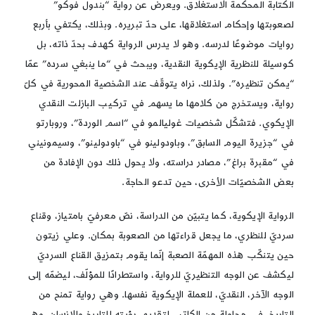
الكتابة المحكمة الاستغلاق. ويعرض عن رواية “بندول فوكو”
لصعوبتها وإحكام استغلاقها، على حدّ تبريره. وبذلك، يكتفي بأربع
روايات موضوعًا لدرسه. وهو لا يدرس الرواية كهدف بحدّ ذاته، بل
كوسيلة للنظرية الإيكوية النقدية، ويبحث في “ما ينبغي سرده” عمّا
“يمكن تنظيره”. ولذلك، نراه يتوقّف عند الشخصية المحورية في كلّ
رواية، ويستخرج من كلامها ما يسهم في تركيب البازلت النقدي
الإيكوي. فتشكّل شخصيات غوليالمو في “اسم الوردة”، وروبارتو
في “جزيرة اليوم السابق”، وباودولينو في “باودولينو”، وسيمونيني
في “مقبرة براغ”، مصادر دراسته، ولا يحول ذلك دون الإفادة من
بعض الشخصيّات الأخرى، حين تدعو الحاجة.
الرواية الإيكوية، كما يتبيّن من الدراسة، نصّ معرفيّ بامتياز، وقناع
سرديّ للنظري، ما يجعل قراءتها من الصعوبة بمكان. وعلي زيتون
حين يتنكّب هذه المهمّة الصعبة إنّما يقوم بتمزيق القناع السرديّ
ليكشف عن الوجه التنظيريّ للرواية، واستطرادًا للمؤلّف، ليضمّه إلى
الوجه الآخر، النقديّ، للعملة الإيكوية نفسها. وهي رواية تمنح من
التاريخ، في محاولةٍ من الكاتب لتقديم رؤيته للتاريخ والإنسان، وهي