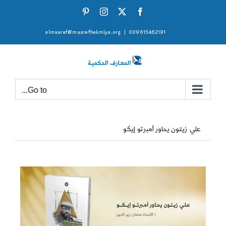
Ski
Pinterest
Instagram
Facebook
X
t
almaaref@maarefhekmiya.org
|
009615462191
conten
Go to...
علي زيتون يحاور أمبرتو إيكو