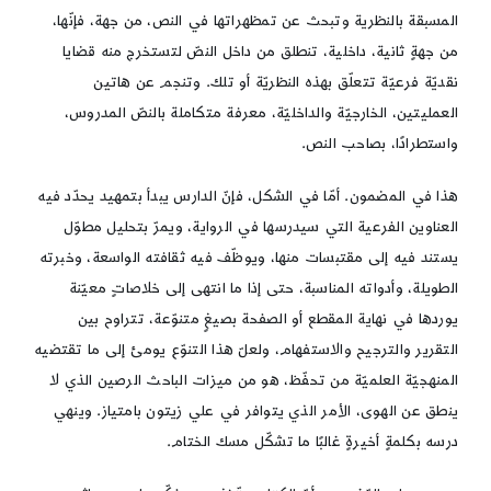
المسبقة بالنظرية وتبحث عن تمظهراتها في النص، من جهة، فإنّها،
من جهةٍ ثانية، داخلية، تنطلق من داخل النصّ لتستخرج منه قضايا
نقديّة فرعيّة تتعلّق بهذه النظريّة أو تلك. وتنجم عن هاتين
العمليتين، الخارجيّة والداخليّة، معرفة متكاملة بالنصّ المدروس،
واستطرادًا، بصاحب النص.
هذا في المضمون. أمّا في الشكل، فإنّ الدارس يبدأ بتمهيد يحدّد فيه
العناوين الفرعية التي سيدرسها في الرواية، ويمرّ بتحليل مطوّل
يستند فيه إلى مقتبسات منها، ويوظّف فيه ثقافته الواسعة، وخبرته
الطويلة، وأدواته المناسبة، حتى إذا ما انتهى إلى خلاصاتٍ معيّنة
يوردها في نهاية المقطع أو الصفحة بصيغٍ متنوّعة، تتراوح بين
التقرير والترجيح والاستفهام، ولعلّ هذا التنوّع يومئ إلى ما تقتضيه
المنهجيّة العلميّة من تحفّظ، هو من ميزات الباحث الرصين الذي لا
ينطق عن الهوى، الأمر الذي يتوافر في علي زيتون بامتياز. وينهي
درسه بكلمةٍ أخيرةٍ غالبًا ما تشكّل مسك الختام.