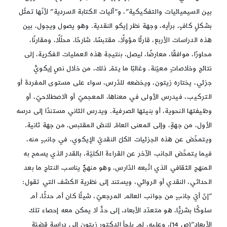
بين السيميائيات والتفكيكية”، و”آليات الكتابة السردية” لأنّها تمثّل
بشكلٍ كافٍ، برأيه، وجهة نظر إيكو النقدية. وهو يصول ويجول، بين
هذه الدراسات الأربع، قارئًا مؤولًا، مقتبسًا، شارحًا، محلّلًا، ومقارنًا،
محاورًا، موافقًا، معارضًا، ليصل، بنتيجة هذه العمليات الفكرية، إلى
نتائج وخلاصاتٍ معيّنة. وغالبًا ما يتمّ ذلك، من خلال نصٍ إيكويٍّ
جزئي، يختاره زيتون، ويخضعه للدّرس، سواء على مستوى المفردة أو
التركيب، فيدرس الأولى في معناها، المعجميّ أو الاصطلاحيّ، أو
وظيفتها النحوية، أو بنيتها الصرفية. ويدرس الثاني مستندًا إلى درسه
الأول، من جهةٍ، وإلى المعنى العامّ للنصّ المقتبس، من جهة ثانية.
ويتمخّض عن هذه الجزئيات الكلّ النقديّ الإيكوي، في جانبٍ منه،
فيما يتمخّض الجانب الآخر عن القراءة الكليّة، بالقدر الذي يسمح به
المنهج الثقافي الذي اتّبعه الدّارس، وهو منهجٌ يناسب النتاج ما بعد
الحداثي، النقدي أو الروائي، ويستند إلى نظرية الكشف التي تقول:
“إنّ أيّ جانبٍ من جوانب العالم المرجعيّ، شيئًا كان أم حدثًا، أم
سلوكًا بشريًّا، هو متعدّد الأبعاد، إلى حدًّ لا يمكن معه إحصاء تلك
الأبعاد”(ص 14)، وعليه، لم يلجأ الدكتور زيتون إلى دراسة قضيّة