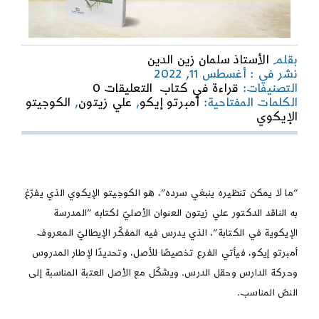
بقلم
الأستاذ سلمان زين الدين
نشر في : أغسطس 11, 2022
on
التصنيفات:
قراءة في كتاب
التعليقات 0
علي
الكلمات المفتاحية:
أمبرتو إيكو
,
علي زيتون
,
الكوجيتو
زيتون
الإيكوي
يحاور
أمبرتو
إيكو
“ما لا يمكن تنظيره ينبغي سرده”، هو الكوجيتو الإيكوي الذي يفرّغ
به الناقد الدكتور علي زيتون العنوان الأصليّ لكتابه “المدرسة
الإيكوية في الكتابة”، الذي يدرس فيه المفكّر الإيطاليّ المعروف
أمبرتو إيكو، فيأتي الفرع تخصيصًا للأصل، وتحديدًا لإطار المدروس
وحركة الدارس وحقل الدرس. ويشكّل مع الأصل العتبة المناسبة إلى
النصّ المناسب.