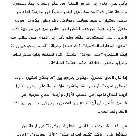
يأتي علي زيتون إلى الدّرس النقديّ من ستّةٍ وعشرين بحثًا منشورًا،
وتسعة عشر كتابًا مطبوعًا. فهو ليس تلميذًا في مدرسة النقد بل
معلم بامتياز، له فيها صولات وجولات. وهو يحاور إيكو من موقع
نقديٍّ، ندّيٍّ، بعيدًا من عقد النقص التي نعاني منها في مواجهة الآخر
الغربي، على المستويات كافّة. وهو يأتي إلى الحوار، حين يطلب منه
“معهد المعارف الحكمية”، ذات صدفةٍ جميلة، تقديم بحثٍ عن رواية
إيكو الشهيرة “اسم الوردة”، فتشكّل هذه الصدفة بداية حدثٍ ثقافيٍّ
جميل، نحتفي بإطلاقه، هذه العشيّة المباركة.
إذا كان النتاج الفكريُّ الإيكوي يتراوح بين “ما يمكن نتظيره”، وما
“ينبغي سرده”، أو بين النّقد والسّرد، فإنّ دراسة علي زيتون تتناول
أربعة أعمالٍ نقدية، في قسمها الأوّل، وأربعة أعمالٍ سردية، في
قسمها الثّاني، أي أنّها تجمع بين النظريّ والإجرائي، وتجاور بين نقد
النّقد ونقد السّرد.
في نقد النّقد، يطلب الدّارس “النظرية الإيكوية” في أربعة من
مظانّها، هي: “هكذا تكلّم أمبرتو إيكو”، “الأثر المفتوح”، “التأويل