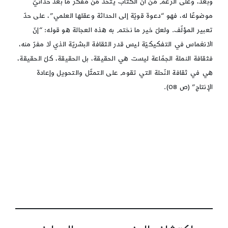
وبعد، وعلى الرّغم من أنّ الكتاب يتّخذ من مفكّر ما بعد حداثيّ
موضوعًا له، فهو “دعوة قويّة إلى الحداثة وعقلها العلمي”، على حدّ
تعبير المؤلّف. ولعلّ خير ما نختم به هذه العجالة هو قوله: “إنّ
الانغماس في التفكيكيّة ليس قدر الثقافة البشريّة الذي لا مفرّ منه،
فثقافة النملة الجمّاعة ليست هي الحقيقة، بل الحقيقة، كلّ الحقيقة،
هي في ثقافة النّحلة التي تقوم على التمثّل والتحويل وإعادة
الإنتاج” (ص 08).