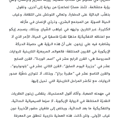
رؤية متشائمة، تتّخذ مسارًا تصاعديًا من رواية إلى أخرى، وتقول
بتغلّب البدائيّة على الحضارة، وتعالي التوحّش على الثقافة، وغياب
الحياة السويّة عن المجتمع البشري، وتردّي الإنسان في مآزقه
الكثيرة، عبر التاريخ، وتيهه في غياهب الضّياع. وبذلك، ينسجم إيكو
مع اعتناقه التفكيكيّة مذهبًا نقديًا فلسفيًا في الحياة، الأمر الذي لا
يشاطره فيه علي زيتون. على أنّ هذه الرؤية هي حصيلة الحركة
الإيكوية في القرون المختلفة؛ فالعوالم المرجعيّة التاريخية للروايات
المدروسة هي: القرن الرابع عشر في “اسم الوردة”، القرن السابع
عشر في “جزيرة اليوم السابق”، القرن الثاني عشر في “باودولينو”،
والقرن التاسع عشر في “مقبرة براغ”. وبذلك، لا تتوازى خطّيّة صدور
الروايات مع تكسّر المراحل التاريخيّة التي تحيل إليها.
في مهمته الصعبة، وأكاد أقول المستحيلة، يتقصّى زيتون النظريات
النقديّة المختلفة في الرواية الإيكوية، لا سيّما السيميائية الحداثية،
والتفكيكية ما بعد الحداثية، ويخلص إلى طغيان حضور الأخيرة دون
غياب الأولى. ولئن كانت هذه العملية خارجية تنطلق من المعرفة