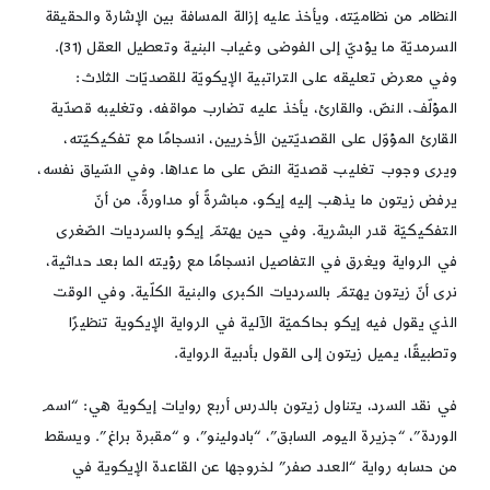
النظام من نظاميّته، ويأخذ عليه إزالة المسافة بين الإشارة والحقيقة
السرمديّة ما يؤديّ إلى الفوضى وغياب البنية وتعطيل العقل (31).
وفي معرض تعليقه على التراتبية الإيكويّة للقصديّات الثلاث:
المؤلّف، النصّ، والقارئ، يأخذ عليه تضارب مواقفه، وتغليبه قصدّية
القارئ المؤوّل على القصديّتين الأخريين، انسجامًا مع تفكيكيّته،
ويرى وجوب تغليب قصديّة النصّ على ما عداها. وفي السّياق نفسه،
يرفض زيتون ما يذهب إليه إيكو، مباشرةً أو مداورةً، من أنّ
التفكيكيّة قدر البشرية. وفي حين يهتمّ إيكو بالسرديات الصّغرى
في الرواية ويغرق في التفاصيل انسجامًا مع رؤيته الما بعد حداثية،
نرى أنّ زيتون يهتمّ بالسرديات الكبرى والبنية الكلّية. وفي الوقت
الذي يقول فيه إيكو بحاكميّة الآلية في الرواية الإيكوية تنظيرًا
وتطبيقًا، يميل زيتون إلى القول بأدبية الرواية.
في نقد السرد، يتناول زيتون بالدرس أربع روايات إيكوية هي: “اسم
الوردة”، “جزيرة اليوم السابق”، “بادولينو”، و “مقبرة براغ”. ويسقط
من حسابه رواية “العدد صفر” لخروجها عن القاعدة الإيكوية في