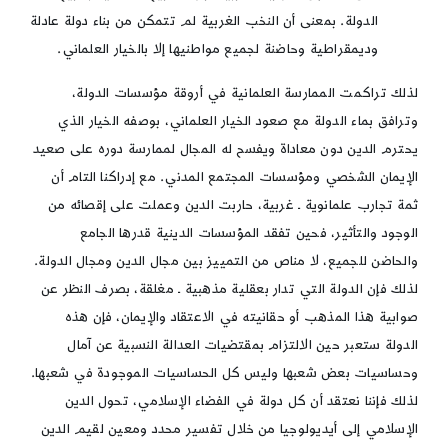
الدولة. بمعنى أن النخب الغربية لم تتمكن من بناء دولة عادلة
وديمقراطية وحاضنة لجميع مواطنيها إلا بالخيار العلماني.
لذلك تراكمت الممارسة العلمانية في أروقة مؤسسات الدولة،
وترافق بماء الدولة مع صعود الخيار العلماني، بوصفه الخيار الذي
يحترم الدين دون معاداة ويفسح له المجال لممارسة دوره على صعيد
الإيمان الشخصي ومؤسسات المجتمع المدني. مع إدراكنا التام أن
ثمة تجارب علمانوية ـ غربية، حاربت الدين وعملت على إقصائه من
الوجود والتأثير، فحين تفقد المؤسسات الدينية قدرها الجامع
والحاضن للجميع، لا مناص من التمييز بين مجال الدين ومجال الدولة.
لذلك فإن الدولة التي تدار بعقلية مذهبية ـ مغلقة، بصرف النظر عن
صوابية هذا المذهب أو حقانيته في الاعتقاد والإيمان، فإن هذه
الدولة ستعبر حين الالتزام بمقتضيات العدالة النسبية عن آمال
وحساسيات بعض شعبها وليس كل الحساسيات الموجودة في شعبها.
لذلك فإننا نعتقد أن كل دولة في الفضاء الإسلامي، تحول الدين
الإسلامي إلى أيديولوجيا من خلال تفسير محدد ومعين لقيم الدين