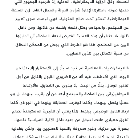
للسلطة وفق الرؤية الديمقراطية ـ المدنية إلا شرعية الجمهور التي
منحها صوته واختارها لإدارة شؤون الدولة والمجال العام. [إن السلطة
الديمقراطية تنتشر تحت طالع المثولية. فهي ليست سوى تعبير
عن المجتمع، والمجتمع يمثل نفسه بنفسه من خلالها، ومن داخل
ذاتها، باستثناء أن هذه العملية تفترض ابتعاد السلطة، أي تمايزها
البين عن المجتمع. هذا هو الشرط الذي يجعل من الممكن التحقق
من نسبة التماثل بين هذين القطبين.
فالديمقراطيات المعاصرة لم تجد سبيلًا إلى الاستقرار إلا بدءًا من
اليوم الذي اكتشفت فيه أنه من الضروري القبول بالفارق من أجل
تقدير الوفاق، بدلًا من البحث بلا جدوى عن التطابق. فالارتباط
الميتافيزيقي بين السلطة والمجتمع أبعد من أن يقرب بينهما، بل هو
عمليًّا يفصل بينهما.. وكلما توفرت المطابقة بينهما في الجوهر، كلما
ازداد الفارق الوظيفي بينهما. هذا يعني أن الغيرية المستبعدة لصالح
تفوق معياري عادت لتنبثق من جديد داخل الآلية السياسية نفسها،
بصورة غير مرئية، وغير معروفة بالنسبة للمعنيين بها، ولكن بفاعلية
شديدة. إن ما كان يتخذ مظهرًا دينيًّا بحتًا نراه مجددًا وبشكل عملاني