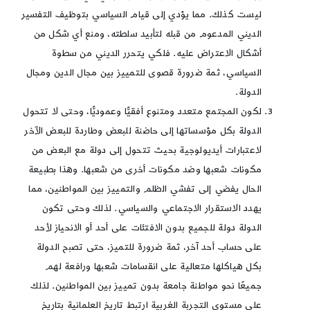
ليست كذلك. مما يؤدي إلى قيام السياسي بتوظيف التفسير
الديني المدعوم من قبله لتأبيد سلطته، ومنع أي شكل من
أشكال الاعتراض عليه. فلكي يتحرر الديني من سطوة
السياسي، ثمة ضرورة قصوى للتمييز بين مجال الدين ومجال
الدولة.
لكون المجتمع متعدد ومتنوع أفقيًّا وعموديًّا، وحتى لا تتحول
الدولة بكل مؤسساتها إلى حاضنة للبعض وطاردة للبعض الآخر
لاعتبارات أيديولوجية بحيث تتحول إلى دولة مع البعض من
مكونات شعبها وضد مكونات أخرى من شعبها. وهذا بطبيعة
الحال يفضي إلى تفشي الظلم والتمييز بين المواطنين، مما
يهدد الاستقرار الاجتماعي والسياسي. لذلك وحتى تكون
الدولة دولة للجميع بدون الافتئات على أحد أو الانحياز لأحد
على حساب أحد آخر، ثمة ضرورة للتميز، حتى تصبح الدولة
بكل هياكلها متعالية على انقسامات شعبها ورافعة لهم
جميعًا نحو مواطنة جامعة بدون تمييز بين المواطنين. لذلك
على مستوى التجربة الغربية ارتبط تاريخ العلمانية بتاريخ