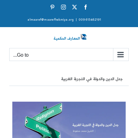
Ski
Pinterest
Instagram
Facebook
X
t
almaaref@maarefhekmiya.org
|
009615462191
conten
Go to...
جدل الدين والدولة في التجربة الغربية