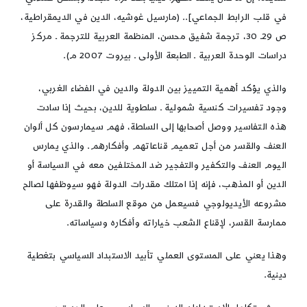
في قلب الرابط الجماعي].. (مارسيل غوشيه، الدين في الديمقراطية،
ص 29ـ 30، ترجمة شفيق محسن، المنظمة العربية للترجمة ـ مركز
دراسات الوحدة العربية ـ الطبعة الأولى ـ بيروت 2007 م).
والذي يؤكد أهمية التمييز بين الدولة والدين في الفضاء الغربي،
وجود تفسيرات كنسية شمولية ـ سلطوية للدين، بحيث إذا سادت
هذه التفاسير ووصل أصحابها إلى السلطة، فهم سيمارسون كل ألوان
العنف والقسر من أجل تعميم قناعاتهم وأفكارهم. والذي يمارس
اليوم العنف والتكفير والتفجير ضد المختلفين معه في السياسة أو
الدين أو المذهب، فإنه إذا امتلك مقدرات الدولة فهو سيوظفها لصالح
مشروعه الأيديولوجي فسيعمل من موقع السلطة والقدرة على
ممارسة القسر، لإقناع الشعب خياراته وأفكاره وسياساته.
وهذا يعني على المستوى العملي تأبيد الاستبداد السياسي بتغطية
دينية.