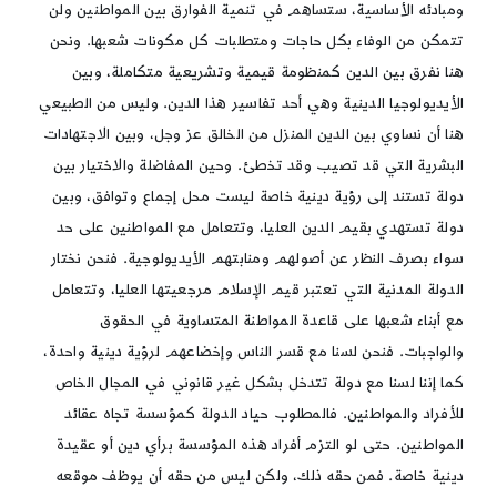
ومبادئه الأساسية، ستساهم في تنمية الفوارق بين المواطنين ولن
تتمكن من الوفاء بكل حاجات ومتطلبات كل مكونات شعبها. ونحن
هنا نفرق بين الدين كمنظومة قيمية وتشريعية متكاملة، وبين
الأيديولوجيا الدينية وهي أحد تفاسير هذا الدين. وليس من الطبيعي
هنا أن نساوي بين الدين المنزل من الخالق عز وجل، وبين الاجتهادات
البشرية التي قد تصيب وقد تخطئ. وحين المفاضلة والاختيار بين
دولة تستند إلى رؤية دينية خاصة ليست محل إجماع وتوافق، وبين
دولة تستهدي بقيم الدين العليا، وتتعامل مع المواطنين على حد
سواء بصرف النظر عن أصولهم ومنابتهم الأيديولوجية. فنحن نختار
الدولة المدنية التي تعتبر قيم الإسلام مرجعيتها العليا، وتتعامل
مع أبناء شعبها على قاعدة المواطنة المتساوية في الحقوق
والواجبات. فنحن لسنا مع قسر الناس وإخضاعهم لرؤية دينية واحدة،
كما إننا لسنا مع دولة تتدخل بشكل غير قانوني في المجال الخاص
للأفراد والمواطنين. فالمطلوب حياد الدولة كمؤسسة تجاه عقائد
المواطنين. حتى لو التزم أفراد هذه المؤسسة برأي دين أو عقيدة
دينية خاصة. فمن حقه ذلك، ولكن ليس من حقه أن يوظف موقعه