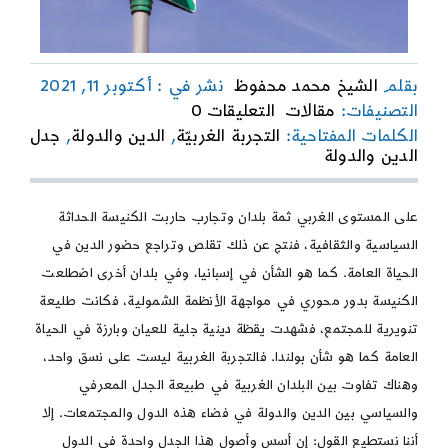
بقلم
الشيخ محمد محفوظ
نشر في : أكتوبر 11, 2021
on
التصنيفات:
مقالات
التعليقات 0
جدل
الكلمات المفتاحية:
التجربة الغربيّة
,
الدين والدولة
,
جدل
الدين
الدين والدولة
والدولة
في
التجربة
على المستوى الغربي ثمة بلدان وتجارب حاربت الكنيسة الحداثة
الغربية
السياسية والثقافية، فنتج عن ذلك تقلص وتراجع حضور الدين في
الحياة العامة. كما هو الشأن في إسبانيا، وفي بلدان أخرى اضطلعت
الكنيسة بدور محوري في مواجهة الأنظمة الشمولية، فكانت طليعة
تنويرية للمجتمع، فشهدت يقظة دينية جلية للعيان وبارزة في الحياة
العامة كما هو شأن بولندا. فالتجربة الغربية ليست على نسق واحد،
وهناك تفاوت بين البلدان الغربية في طبيعة الجدل المعرفي
والسياسي بين الدين والدولة في فضاء هذه الدول والمجتمعات. إلا
أننا نستطيع القول: إن أسس وأصول هذا الجدل واحدة في الدول