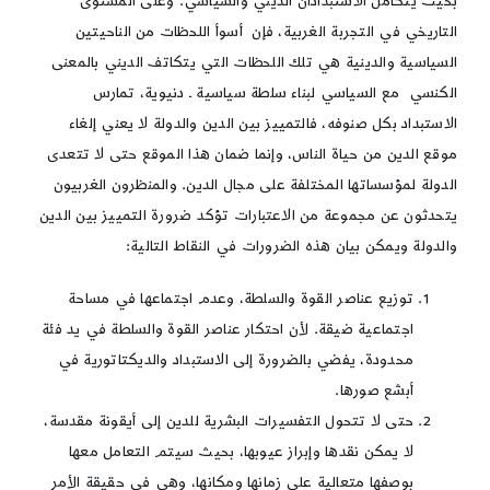
بحيث يتكامل الاستبدادان الديني والسياسي. وعلى المستوى
التاريخي في التجربة الغربية، فإن أسوأ اللحظات من الناحيتين
السياسية والدينية هي تلك اللحظات التي يتكاتف الديني بالمعنى
الكنسي مع السياسي لبناء سلطة سياسية ـ دنيوية، تمارس
الاستبداد بكل صنوفه، فالتمييز بين الدين والدولة لا يعني إلغاء
موقع الدين من حياة الناس، وإنما ضمان هذا الموقع حتى لا تتعدى
الدولة لمؤسساتها المختلفة على مجال الدين. والمنظرون الغربيون
يتحدثون عن مجموعة من الاعتبارات تؤكد ضرورة التمييز بين الدين
والدولة ويمكن بيان هذه الضرورات في النقاط التالية:
توزيع عناصر القوة والسلطة، وعدم اجتماعها في مساحة
اجتماعية ضيقة. لأن احتكار عناصر القوة والسلطة في يد فئة
محدودة، يفضي بالضرورة إلى الاستبداد والديكتاتورية في
أبشع صورها.
حتى لا تتحول التفسيرات البشرية للدين إلى أيقونة مقدسة،
لا يمكن نقدها وإبراز عيوبها، بحيث سيتم التعامل معها
بوصفها متعالية على زمانها ومكانها، وهي في حقيقة الأمر