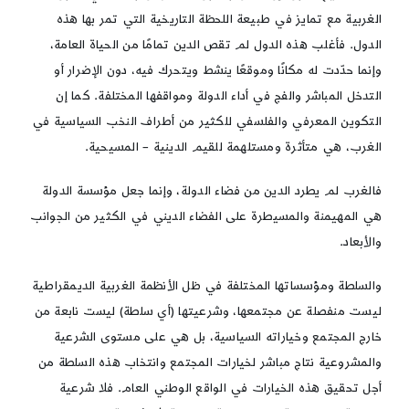
الغربية مع تمايز في طبيعة اللحظة التاريخية التي تمر بها هذه
الدول. فأغلب هذه الدول لم تقص الدين تمامًا من الحياة العامة،
وإنما حدّدت له مكانًا وموقعًا ينشط ويتحرك فيه، دون الإضرار أو
التدخل المباشر والفج في أداء الدولة ومواقفها المختلفة. كما إن
التكوين المعرفي والفلسفي للكثير من أطراف النخب السياسية في
الغرب، هي متأثرة ومستلهمة للقيم الدينية – المسيحية.
فالغرب لم يطرد الدين من فضاء الدولة، وإنما جعل مؤسسة الدولة
هي المهيمنة والمسيطرة على الفضاء الديني في الكثير من الجوانب
والأبعاد.
والسلطة ومؤسساتها المختلفة في ظل الأنظمة الغربية الديمقراطية
ليست منفصلة عن مجتمعها، وشرعيتها (أي سلطة) ليست نابعة من
خارج المجتمع وخياراته السياسية، بل هي على مستوى الشرعية
والمشروعية نتاج مباشر لخيارات المجتمع وانتخاب هذه السلطة من
أجل تحقيق هذه الخيارات في الواقع الوطني العام. فلا شرعية