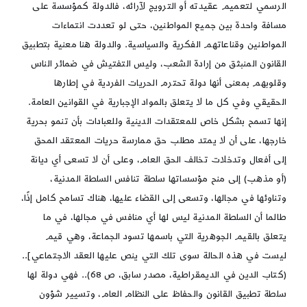
الرسمي لتعميم عقيدته أو الترويج لآرائه، فالدولة كمؤسسة على
مسافة واحدة بين جميع المواطنين، حتى لو تعددت انتماءات
المواطنين وقناعاتهم الفكرية والسياسية. والدولة هنا معنية بتطبيق
القانون المنبثق من إرادة الشعب، وليس التفتيش في ضمائر الناس
وقلوبهم بمعنى أنها دولة تحترم الحريات الفردية في إطارها
الحقيقي وفي كل ما لا يتعلق بالمواد الإجبارية في القوانين العامة.
إنها تسمح بشكل خاص للمعتقدات الدينية وللعبادات بأن تنمو بحرية
خارجها، على أن لا يمتد مطلب حق ممارسة حريات المعتقد المحق
إلى أفعال وتدخلات تخالف الحق العام، وعلى أن لا تسعى أي ديانة
(أو مذهب) إلى منح مؤسساتها سلطة تنافس السلطة المدنية،
وتناوئها في مجالها، وتسعى إلى القضاء عليها، هناك تسامح كامل إذًا،
طالما أن السلطة المدنية ليس لها أي منافس في مجالها، في ما
يتعلق بالقيم الجوهرية التي باسمها تسود الجماعة، وهي قيم
ليست في هذه الحالة سوى تلك التي ينص عليها العقد الاجتماعي]..
(كتاب الدين في الديمقراطية، مصدر سابق، ص 68).. فهي دولة لها
سلطة تطبيق القانون والحفاظ على النظام العام، وتسيير شؤون