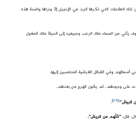
تلك العلامات التي ذكرها الربّ في الإنجيل إلاّ ونراها واضحة هذه
الدجال، ومن بعده خروج المسيح عيسى بن مريم كما في النصّ التالي: (في العام 1999 وسبعة أشهر سوف يأتي من السماء ملك الرعب وسيعيد إلى الحياة ملك المغول
أسمائهم وفي القبائل القرشية المنتسبين إليها.
سلام على وجودهم، ثم يكون الهرج من بعدهم.
)
[16]
(
ن قريش”
.
ال: قال:
“كلّهم من قريش”.