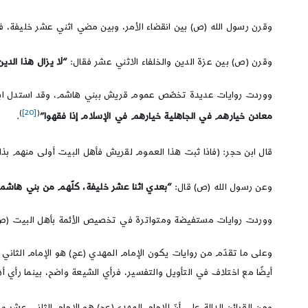
وقرن رسول الله (ص) بين انقضاء الأمر، وبين مضي اثني عشر خليفة، ف
وقرن (ص) بين عزة الدين والخلفاء الاثني عشر فقال:
“لا يزال هذا الد
ووردت روايات عديدة تخصّص عموم قريش ببني هاشم، وقد استدل ابن
)
[20]
(
معادن خيارهم في الجاهلية خيارهم في الإسلام إذا فقهوا”
.
قال ابن حجر: (فاذا ثبت هذا العموم لقريش فأهل البيت أولى منهم بذ
وعن رسول الله (ص) قال:
“بعدي اثنا عشر خليفة، كلّهم من بني هاشم
ووردت روايات مستفيضة ومتواترة في تخصيص الأئمة بأهل البيت (ص)، و
وعلى ما تقدّم من روايات يكون الإمام المهدي (عج) هو الإمام الثاني ع
أيضًا مع اختلاف في التأويل والتفسير، فرأي الشيعة واضح، بينما رأي 
ومن القرائن الدالة على أنّ الإمام المهدي(عج) هو الإمام الثاني عشر 