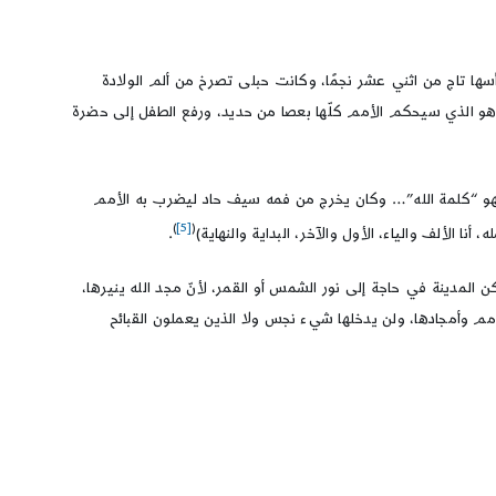
وعلى رأسها تاج من اثني عشر نجمًا، وكانت حبلى تصرخ من ألم الولادة
 وهو الذي سيحكم الأمم كلّها بعصا من حديد، ورفع الطفل إلى حضرة
 وأما اسمه فهو “كلمة الله”… وكان يخرج من فمه سيف حاد ليضرب به الأمم
)
[5]
(
ألف والياء، الأول والآخر، البداية والنهاية)
.
م تكن المدينة في حاجة إلى نور الشمس أو القمر، لأنّ مجد الله ينيرها،
الأمم وأمجادها، ولن يدخلها شيء نجس ولا الذين يعملون القبائح