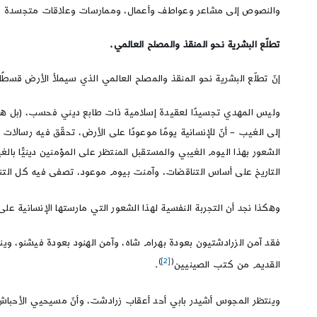
والنصوص إلى مشاعر وعواطف وأعمال، وممارسات وعلاقات متجسدة في
تطلّع البشرية نحو المنقذ والمصلح العالمي.
إنّ تطلّع البشرية نحو المنقذ والمصلح العالمي الذي سيملأ الأرض قسطً
وليس المهدي تجسيدًا لعقيدة إسلامية ذات طابع ديني فحسب، (بل هو ع
إلى الغيب – أنّ للإنسانية يومًا موعودًا على الأرض، تحقّق فيه رسالات
الشعور بهذا اليوم الغيبي والمستقبل المنتظر على المؤمنين دينيًّا بال
التاريخ على أساس التناقضات، وآمنت بيوم موعود، تصفى فيه كل التنا
وهكذا نجد أن التجربة النفسية لهذا الشعور التي مارستها الإنسانية على 
فقد آمن الزرادشتيون بعودة بهرام شاه، وآمن الهنود بعودة فيشنو، وي
)
[2]
(
القديم من كتب الصينيين
.
وينتظر المجوس أشيدر بابي أحد أعقاب زرادشت، وأنّ مسيحيي الأحباش