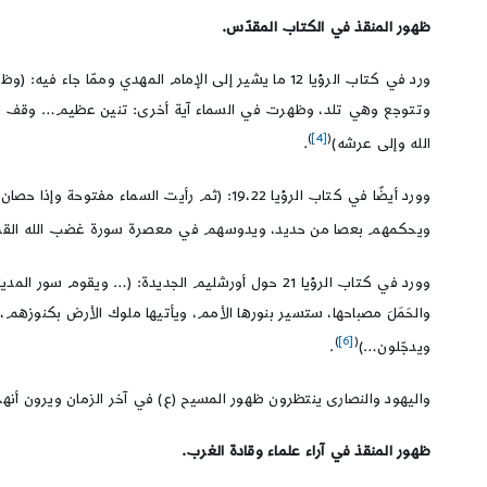
ظهور المنقذ في الكتاب المقدّس.
ورد في كتاب الرؤيا 12 ما يشير إلى الإمام المهدي و
وتتوجع وهي تلد، وظهرت في السماء آية أخرى: تنين عظيم… وقف التنين 
)
[4]
(
الله وإلى عرشه)
.
وورد أيضًا في كتاب الرؤيا 19،22: (ثم رأي
ويحكمهم بعصا من حديد، ويدوسهم في معصرة سورة غضب الله القدير على
وورد في كتاب الرؤيا 21 حول أورشليم الجديدة: (… 
والحَمَلَ مصباحها، ستسير بنورها الأمم، ويأتيها ملوك الأرض بكنوزهم، ول
)
[6]
(
ويدجّلون…)
.
واليهود والنصارى ينتظرون ظهور المسيح (ع) في آخر الزمان ويرون أن
ظهور المنقذ في آراء علماء وقادة الغرب.