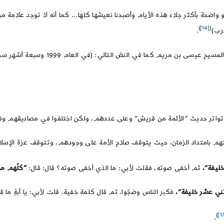
واضحة بأكثر جلاء هذه الأيام وأصبحنا نعيشها كلها… كما أنه لا توجد علامة من 
)
[14]
(
لرب)
.
وفي تنبؤات نوسترداموس ورد خروج المسيح 
 تواتر حديث “الأئمة من قريش” وعلى عددهم، ولكن اختلفوا في مصاديقهم وفي 
افتهم بامتداد الزمان، حيث يتوقف صلاح الأمة على وجودهم، وتتوقف عزة الإ
خليفة”،
ثم أخفى صوته، فقلت لأبي: ما الذي أخفى صوته؟ قال: قال:
“كلّهم م
اثني عشر خليفة”،
فكبر الناس وضجّوا، ثم قال كلمة خفية، قلت لأبي: يا أبةِ ما ق
)
.