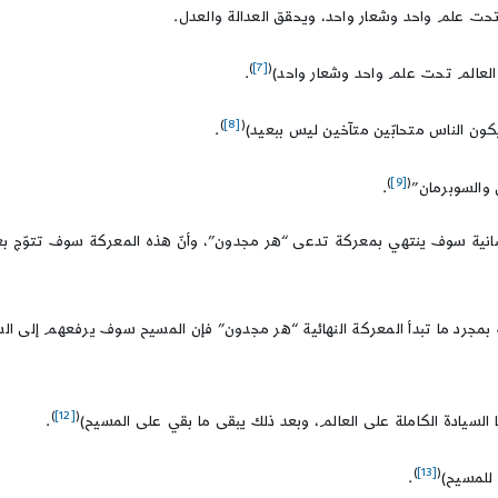
حت علم واحد وشعار واحد، ويحقق العدالة والعدل.
)
[7]
(
د العالم تحت علم واحد وشعار واحد)
.
)
[8]
(
 ويكون الناس متحابّين متآخين ليس ببعيد)
.
)
[9]
(
 والسوبرمان”
.
لإنسانية سوف ينتهي بمعركة تدعى “هر مجدون”، وأنّ هذه المعركة سوف تتوّج 
 بمجرد ما تبدأ المعركة النهائية “هر مجدون” فإن المسيح سوف يرفعهم إلى الس
)
[12]
(
.
)
[13]
(
.