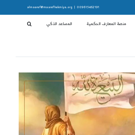
almaaref@maarefhekmiya.org
|
009615462191
منصة المعارف الحكمية
المساعد الذكي