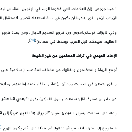
* مينا جرجس: (إنّ العلامات التي ذكرها الرب في الإنجيل المقدس تبدو 
الأيام، الأمر الذي يدعونا أن نكون في حالة استعداد قصوى لاستقبال ا
)
[15]
(
العظيم سيحكم قبل الحرب وبعدها في سعادة)
.
الإمام المهدي ف
ي تراث المسلمين
من غير الشيعة
.
أجمع الرواة والمتكلمون والفقهاء من مختلف المذاهب الإسلامية على
والذي يتمعن في الحديث يجد أنّ الأئمة والخلفاء تمتد إمامتهم وخل
عن جابر بن سمرة، قال: سمعت رسول الله(ص) يقول:
“بعدي اثنا عشر 
وعنه قال: سمعت رسول الله(ص) يقول:
“لا يزال هذا الدين عزيزًا إلى 
[17]
(
فلما رجع إلى منزله أتته قريش فقالوا: ثم ماذا؟ قال: ثم يكون الهرج