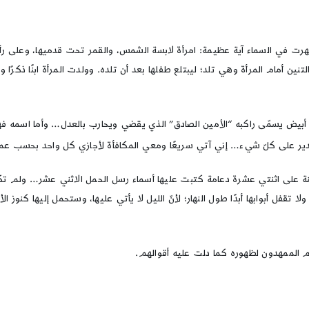
ممّا جاء فيه: (وظهرت في السماء آية عظيمة: امرأة لابسة الشمس، والقمر تحت قدميها، 
أمام المرأة وهي تلد؛ ليبتلع طفلها بعد أن تلده. وولدت المرأة ابنًا ذكرًا
ت السماء مفتوحة وإذا حصان أبيض يسمّى راكبه “الأمين الصادق” الذي يقضي ويحارب بالعدل…
 كلّ شيء… إني آتي سريعًا ومعي المكافأة لأجازي كل واحد بحسب عمله، أنا ال
ويقوم سور المدينة على اثنتي عشرة دعامة كتبت عليها أسماء رسل الحمل الاثني عشر… ول
ا تقفل أبوابها أبدًا طول النهار؛ لأنّ الليل لا يأتي عليها، وستحمل إليها كنوز 
هم الممهدون لظهوره كما دلت عليه أقوالهم.