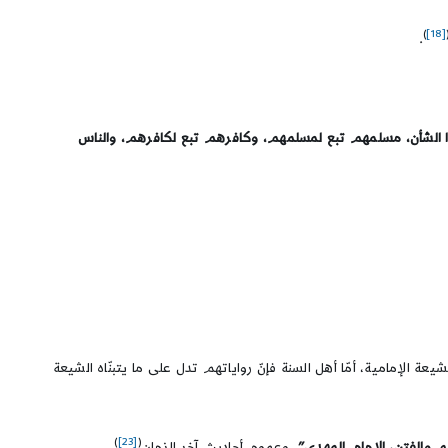
)
[18]
.
 الشأن، مسلمهم تبع لمسلمهم، وكافرهم تبع لكافرهم، والناس
 الإمامية، أمّا أهل السنة فإنّ رواياتهم تدل على ما يتبنّاه الشيعة
)
[23]
(
م والفتن، الإمام المهدي”
، وعموم أحاديث آخر الزمان
.