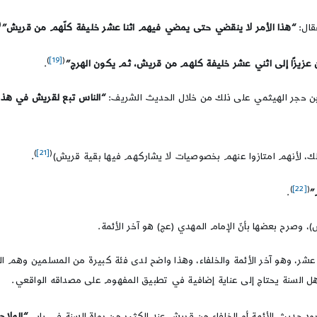
(
قال:
“هذا الأمر لا ينقضي حتى يمضي فيهم اثنا عشر خليفة كلّهم من قريش”
)
[19]
(
ين عزيزًا إلى اثني عشر خليفة كلهم من قريش، ثم يكون الهرج”
.
 حجر الهيثمي على ذلك من خلال الحديث الشريف:
“الناس تبع لقريش في هذا
)
[21]
(
لك، لأنهم امتازوا عنهم بخصوصيات لا يشاركهم فيها بقية قريش)
.
)
[22]
(
”
.
صرح بعضها بأنّ الإمام المهدي (عج) هو آخر الأئمة.
شر، وهو آخر الأئمة والخلفاء، وهذا واضح لدى فئة كبيرة من المسلمين وهم الشيعة
أهل السنة يحتاج إلى عناية إضافية في تطبيق المفهوم على مصداقه الواقعي.
ورود حديث الأئمة أو الخلفاء من قريش عند الكثير من رواة السنة في باب
“الملاح