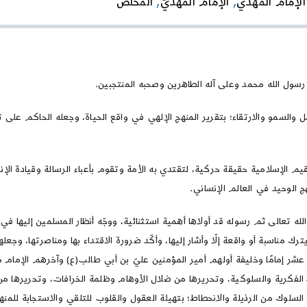
الإمام المهدي
,
الإمام المهديّ
,
المخلص
التراث
الديني
للشعوب
ن رسول الله محمد وعلى آله الطاهرين وصحبه المنتجبين.
امل والسمو والارتقاء؛ بتقرير المنهج الإلهي في واقع الحياة، وجعله الحاكم 
يم الإسلامية حقيقة حركية، لتقتدي به الأمة وتقوم بأعباء الرسالة وقيادة الإن
ج الوحيد في العالم الإنساني.
الله تعالى ثم رسوله قد أولاها أهمية استثنائية، ووجّه أنظار المسلمين إليها في
ترك مناسبة أو واقعة إلّا وأشار إليها، وأكّد ضرورة الاقتداء بها ومناصرتها، وجعله
 إمامًا وخليفة أولهم أمير المؤمنين عليّ بن أبي طالب(ع) وآخرهم الإمام محم
 الفكرية والسلوكية، وتحريرها من ضلال الأوهام وظلمة الخرافات، وتحريرها من 
السلوك من الرذيلة والانحطاط؛ بتهيئة العقول والقلوب للتلقي والاستجابة للمنهج