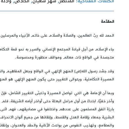
الكلمات المفتاحية:
المنتظر
,
شهر شعبان
,
الخلاص
,
ولادة 
المقدّمة
الحمد لله ربِّ العالمين، والصلاة والسلام على خاتم الأنبياء والمرسلي
جاء الإسلام من أجل قيادة المجتمع الإنساني والسير به نحو قمة التك
متجسدة في الواقع ذات معالم ومواقف منظورة ومحسوسة.
وقد جسَّد رسول الله(ص) المنهج الإلهي في الواقع وجعل المفاهيم والق
المسيرة التكاملية، ويتوالى التغيير حتى يكون المنهج الإلهي هو المنه
وبما أن الإمامة هي التي تواصل المسيرة وتتبنّى التغيير الشامل، فإنّ 
وآخر خفيًّا، ابتداءً من أول مراحل البعثة حتى آواخر أيامه الشريفة، فلم ي
بارزة اتفق المسلمون على عددهم واختلفوا في مصاديقهم، فهم اثنى عشر
البشرية جمعاء بإقامة العدل والقسط، وإنقاذها من جميع ألوان الانحراف
والمطامع، وتهذيب النفوس من بواعث الأنانية والحقد والعدوان، وإنقاذ 