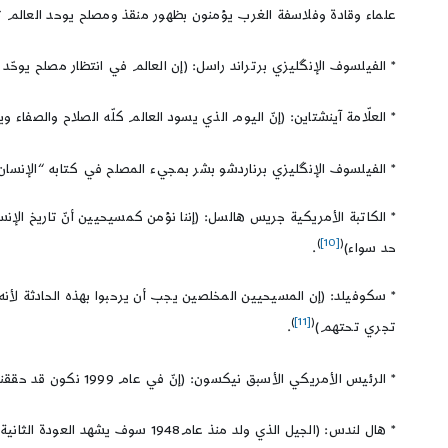
علماء وقادة وفلاسفة الغرب يؤمنون بظهور منقذ ومصلح يوحد العالم ت
* الفيلسوف الإنگليزي برتراند راسل: (إن العالم في انتظار مصلح يوحّ
* العلّامة آينشتاين: (إنّ اليوم الذي يسود العالم كلّه الصلاح والصفاء
* الفيلسوف الإنگليزي برناردشو بشر بمجيء المصلح في كتابه “الإنسان
* الكاتبة الأمريكية جريس هالسل: (إننا نؤمن كمسيحيين أنّ تاريخ ا
)
[10]
(
حد سواء)
.
* سكوفيلد: (إن المسيحيين المخلصين يجب أن يرحبوا بهذه الحادثة لأنه
)
[11]
(
تجري تحتهم)
.
* الرئيس الأمريكي الأسبق نيكسون: (إنّ في عام 1999 نكون قد حققنا السيادة الكاملة على العالم، وبعد ذلك يبقى ما بقي على المسيح)
* هال لندس: (الجيل الذي ولد منذ عام1948 سوف يشهد العودة الثانية للمسيح)