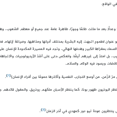
 الواقع.
ا وعدلًا بعد ما ملئت ظلمًا وجورًا، ظاهرة عامة عند جميع أو معظم الشعوب، وهي
نوان لطموح اتجهت إليه البشرية بمختلف أديانها ومذاهبها، وصياغة لإلهام ف
 السماء بمغزاها الكبير وهدفها النهائي، وتجد فيه المسيرة المكدودة للإنسان عل
غيب، بل امتدّ إلى غيرهم أيضًا، وانعكس حتى على أشدّ الأيديولوجيات والاتجاهات
قضات ويسود فيه الوئام والسلام.
)
[1]
(
مرّ الزّمن، من أوسع التجارب النفسية وأكثرها عمومًا بين أفراد الإنسان)
.
نتظر البوذيون ظهور بوذا، كما ينتظر الأسبان ملكهم روذريق، والمغول قائدهم 
)
[3]
(
 ينتظرون عودة تيو دور كمهدي في آخر الزمان
.