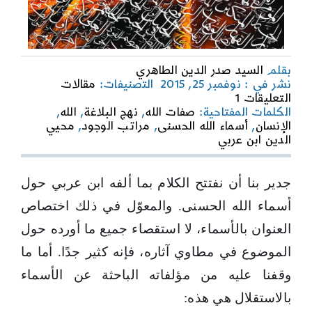
بقلم
السيد صدر الدين الطاهري
نشر في : نوفمبر 25, 2015
التصنيفات:
مقالات
on
التعليقات 1
أسماء
الكلمات المفتاحية:
صفات الله
,
نهج البلاغة
,
الله
,
الله
الإنسان
,
أسماء الله الحسنى
,
مراتب الوجود
,
محيي
الحسنى
الدين ابن عربي
عند
الشيخ
العارف
جدير بنا أن نفتتح الكلام بما ألفه ابن عربي حول
محيي
أسماء الله الحسنى. والمعوّل في ذلك اختصاص
الدين
ابن
العنوان بالأسماء، لا استقصاء جميع ما أورده حول
عربي
وتابعيه
الموضوع في مطاوي آثاره، فإنه كثير جدًا. أما ما
وقفنا عليه من مؤلفاته الباحثة عن الأسماء
بالاستقلال هي هذه: