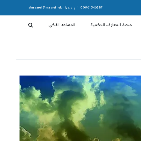
almaaref@maarefhekmiya.org
|
009615462191
منصة المعارف الحكمية
المساعد الذكي