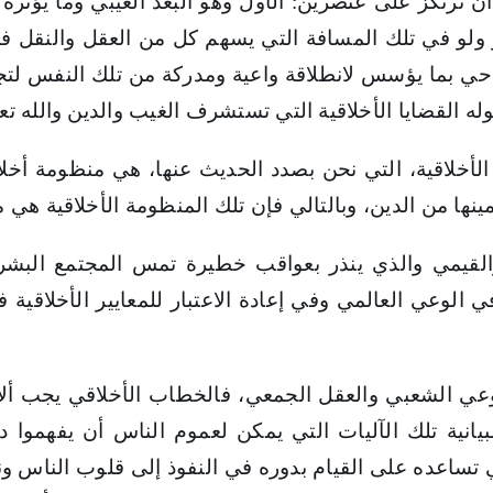
 أن ترتكز على عنصرين: الأول وهو البعد الغيبي وما يؤثره
 ولو في تلك المسافة التي يسهم كل من العقل والنقل في إ
ي بما يؤسس لانطلاقة واعية ومدركة من تلك النفس لتجعل 
ه القضايا الأخلاقية التي تستشرف الغيب والدين والله تع
خلاقية، التي نحن بصدد الحديث عنها، هي منظومة أخلاقية
ا من الدين، وبالتالي فإن تلك المنظومة الأخلاقية هي منظ
قيمي والذي ينذر بعواقب خطيرة تمس المجتمع البشري ع
في الوعي العالمي وفي إعادة الاعتبار للمعايير الأخلاقية
عي الشعبي والعقل الجمعي، فالخطاب الأخلاقي يجب ألا يك
انية تلك الآليات التي يمكن لعموم الناس أن يفهموا دلا
لتي تساعده على القيام بدوره في النفوذ إلى قلوب الناس 