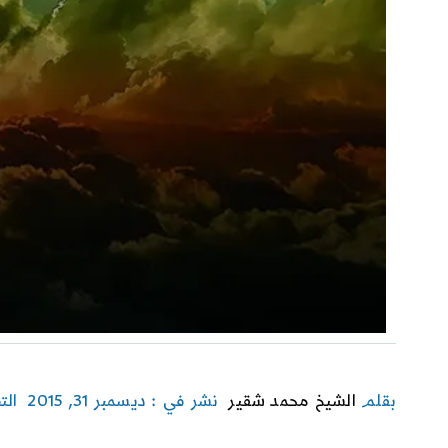
بقلم
الشيخ محمد شقير
نشر في : ديسمبر 31, 2015
الت