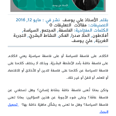
بقلم
الأستاذ علي يوسف
نشر في : مايو 12, 2016
on
التصنيفات:
مقالات
التعليقات 0
الخاص
الكلمات المفتاحية:
الفلسفة
,
المجتمع
,
السياسة
,
والعام
أفلاطون
,
الملّا صدرا
,
الفكر
,
النشاط البشريّ
,
التجربة
في
الغربيّة
,
عليّ يوسف
الفلسفة
السياسيّة
الكلام على فلسفة للسياسة أو على فلسفة سياسيّة يعني الكلام
على فلسفة خاصّة بأحد الأنشطة البشريّة. وبذلك لا يختلف كلامنا على
فلسفة للسياسة عن كلامنا على فلسفة للدين أو للأخلاق أو للاقتصاد
أو للعلم أو للفنّ أو غير ذلك.
ولكن بماذا تُعنى فلسفة خاصّة بنشاط إنسانيّ؟ وهل تستغني عن
فلسفة عامّة؟ وعلى ضوء الأجوبة عن هذين السؤالين: بماذا تعنى
فلسفة السياسة؟ وهل ما تعنى به يشكّل ماهيّة خاصّة بها؟
تحميل
البحث