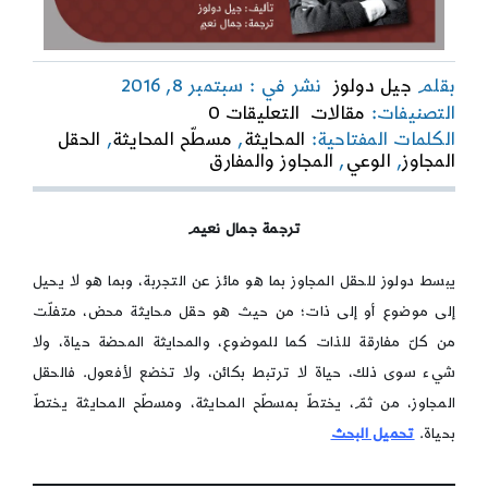
بقلم
جيل دولوز
نشر في : سبتمبر 8, 2016
on
التصنيفات:
مقالات
التعليقات 0
المحايثة:
الكلمات المفتاحية:
المحايثة
,
مسطّح المحايثة
,
الحقل
حياة
المجاوز
,
الوعي
,
المجاوز والمفارق
ترجمة
جمال نعيم
يبسط دولوز للحقل المجاوز بما هو مائز عن التجربة، وبما هو لا يحيل
إلى موضوع أو إلى ذات؛ من حيث هو حقل محايثة محض، متفلّت
من كلّ مفارقة للذات كما للموضوع، والمحايثة المحضة حياة، ولا
شيء سوى ذلك، حياة لا ترتبط بكائن، ولا تخضع لأفعول. فالحقل
المجاوز، من ثمّ، يختطّ بمسطّح المحايثة، ومسطّح المحايثة يختطّ
بحياة.
تحميل البحث