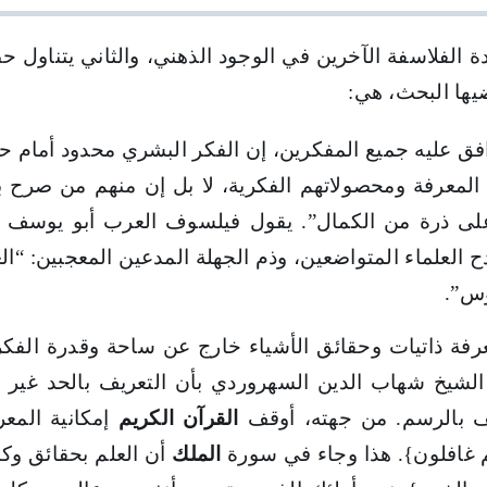
نظر
صدر
المتألهين
ة الفلاسفة الآخرين في الوجود الذهني، والثاني يتناول ح
ضيها البحث، هي:
افق عليه جميع المفكرين، إن الفكر البشري محدود أمام حقائ
معرفة ومحصولاتهم الفكرية، لا بل إن منهم من صرح بأن 
على ذرة من الكمال”. يقول فيلسوف العرب أبو يوسف ي
 العلماء المتواضعين، وذم الجهلة المدعين المعجبين: “ال
وس”.
رفة ذاتيات وحقائق الأشياء خارج عن ساحة وقدرة الفكر ا
الشيخ شهاب الدين السهروردي بأن التعريف بالحد غير 
ريف بالرسم. من جهته، أوقف
القرآن الكريم
إمكانية المع
عم غافلون}. هذا وجاء في سورة
الملك
أن العلم بحقائق وكن