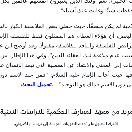
يف الخبير}. نعم أولئك الذين يعتبرون أنفسهم عالمين ب
 “حفظت شيئًا وغابت عنك أشياء”.
لامية لم يكن منصفًا، حيث حظي بعض الفلاسفة الكبار با
البعض، أن هؤلاء العظام هم الممثلون فقط للفلسفة الإس
رافض للفلسفة والناقد للفلاسفة مقبولًا. وقد أوضح ابن 
بب عدم ملاءمة تلك العقائد للدين”. وفي هذا الإطار، من
ات إلى المعنى والابتعاد عن الضمنية التي تبعد الإنسان 
ها حيث أجاب الإمام عليه السلام: “فمن عبد الاسم دون 
نى دون الاسم فذاك هو التوحيد”…
.
تحميل البحث
يد من معهد المعارف الحكمية للدراسات الدينية
اشترك للحصول على أحدث التدوينات المرسلة إلى بريدك الإلكتروني.