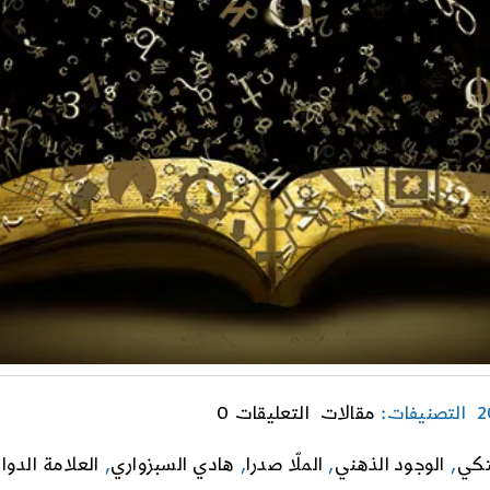
on
التصنيفات:
مقالات
التعليقات 0
المعرفة
من
تكي
,
الوجود الذهني
,
الملّا صدرا
,
هادي السبزواري
,
العلامة الدوا
وجهة