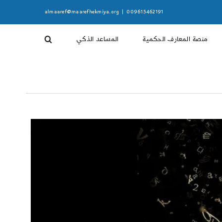
almaaref@maarefhekmiya.org
|
009615462191
منصة المعارف الحكمية
المساعد الذكي