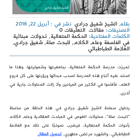
بقلم
الشيخ شفيق جرادي
نشر في : أبريل 22, 2016
on
التصنيفات:
مقالات
التعليقات 0
تحولات
الكلمات المفتاحية:
الحكمة المتعالية
,
تحولات مبنائية
مبنائيّة
في الفلسفة وعلم الكلام
,
للبحث صلة
,
شفيق جرادي
,
في
العلامة الطباطبائي
الفلسفة
وعلم
الكلام
تميزت مدرسة الحكمة المتعالية، بجامعيتها وشموليتها، وهذا ما
استند عليه أتباع هذه المدرسة لسحب مبدائها ورؤيتها على كل فروع
العلم، فأفلحوا في الكثير من الميادين ولا زالت المحاولات جارية في
أخرى.
يتناول سماحة الشيخ شفيق جرادي في هذه الحلقة من سلسلة
“للبحث صلة”، محاولات الغوص في المباحث العقائدية وعلم الكلام
بأدوات الحكمة المتعالية، فيضرب نموذجًا على ذلك مع العلامة
الطباطبائي، والشهيد مرتضى مطهري.
تحميل المقال