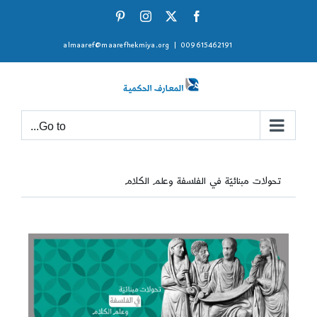
Ski
Pinterest
Instagram
Facebook
X
t
almaaref@maarefhekmiya.org
|
009615462191
conten
Go to...
تحولات مبنائيّة في الفلسفة وعلم الكلام