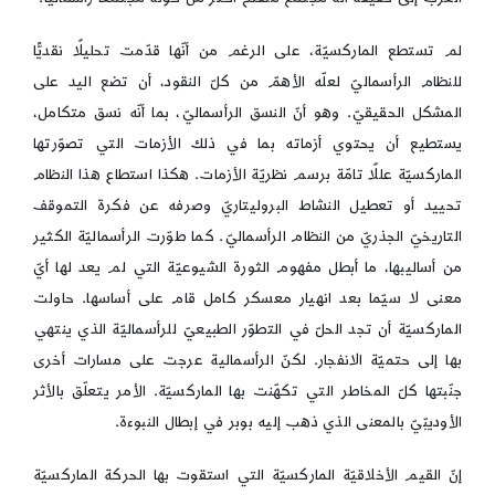
لم تستطع الماركسيّة، على الرغم من أنّها قدّمت تحليلًا نقديًّا
للنظام الرأسماليّ لعلّه الأهمّ من كلّ النقود، أن تضع اليد على
المشكل الحقيقيّ. وهو أنّ النسق الرأسماليّ، بما أنّه نسق متكامل،
يستطيع أن يحتوي أزماته بما في ذلك الأزمات التي تصوّرتها
الماركسيّة عللًا تامّة برسم نظريّة الأزمات. هكذا استطاع هذا النظام
تحييد أو تعطيل النشاط البروليتاريّ وصرفه عن فكرة التموقف
التاريخيّ الجذريّ من النظام الرأسماليّ. كما طوّرت الرأسماليّة الكثير
من أساليبها، ما أبطل مفهوم الثورة الشيوعيّة التي لم يعد لها أيّ
معنى لا سيّما بعد انهيار معسكر كامل قام على أساسها. حاولت
الماركسيّة أن تجد الحلّ في التطوّر الطبيعيّ للرأسماليّة الذي ينتهي
بها إلى حتميّة الانفجار. لكنّ الرأسمالية عرجت على مسارات أخرى
جنّبتها كلّ المخاطر التي تكهّنت بها الماركسيّة. الأمر يتعلّق بالأثر
الأوديبّيّ بالمعنى الذي ذهب إليه بوبر في إبطال النبوءة.
إنّ القيم الأخلاقيّة الماركسيّة التي استقوت بها الحركة الماركسيّة