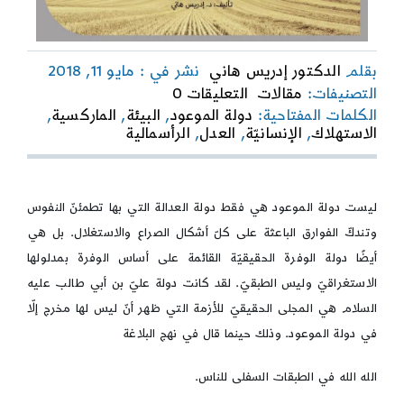
بقلم
الدكتور إدريس هاني
نشر في : مايو 11, 2018
on
التصنيفات:
مقالات
التعليقات 0
دولة
الكلمات المفتاحية:
دولة الموعود
,
البيئة
,
الماركسية
,
الموعود
الاستهلاك
,
الإنسانيّة
,
العدل
,
الرأسمالية
دولة
العدالة
والوفرة
ليست دولة الموعود هي فقط دولة العدالة التي بها تطمئنّ النفوس
وتندكّ الفوارق الباعثة على كلّ أشكال الصراع والاستغلال. بل هي
أيضًا دولة الوفرة الحقيقيّة القائمة على أساس الوفرة بمدلولها
الاستغراقيّ وليس الطبقيّ. لقد كانت دولة عليّ بن أبي طالب عليه
السلام هي المجلى الحقيقيّ للأزمة التي ظهر أنّ ليس لها مخرج إلّا
في دولة الموعود. وذلك حينما قال في نهج البلاغة
الله الله في الطبقات السفلى للناس.