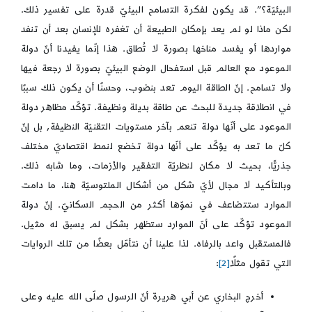
البيئيّة؟”. قد يكون لفكرة التسامح البيئيّ قدرة على تفسير ذلك.
لكن ماذا لو لم يعد بإمكان الطبيعة أن تغفره للإنسان بعد أن تنفد
مواردها أو يفسد مناخها بصورة لا تُطاق. هذا إنّما يفيدنا أنّ دولة
الموعود مع العالم قبل استفحال الوضع البيئيّ بصورة لا رجعة فيها
ولا تسامح. إنّ الطاقة اليوم تعد بنضوب، وحسنًا أن يكون ذلك سببًا
في انطلاقة جديدة للبحث عن طاقة بديلة ونظيفة. تؤكّد مظاهر دولة
الموعود على أنّها دولة تنعم بآخر مستويات التقنيّة النظيفة, بل إنّ
كلّ ما تعد به يؤكّد على أنّها دولة تخضع لنمط اقتصاديّ مختلف
جذريًّا، بحيث لا مكان لنظريّة التفقير والأزمات، وما شابه ذلك.
وبالتأكيد لا مجال لأيّ شكل من أشكال الملتوسيّة هنا، ما دامت
الموارد ستتضاعف في نموّها أكثر من الحجم السكانيّ. إنّ دولة
الموعود تؤكّد على أنّ الموارد ستظهر بشكل لم يسبق له مثيل.
فالمستقبل واعد بالرفاه. لذا علينا أن نتأمّل بعضًا من تلك الروايات
التي تقول مثلًا
[2]
:
أخرج البخاري عن أبي هريرة أنّ الرسول صلّى الله عليه وعلى