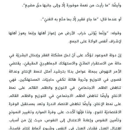
وأيضًا: “ما رأيت من نعمة موفورة إلّا وإلى جانبها حقّ مضيع”.
أو عندما قال: “ما جاع فقير إلّا بما متّع به الغنيّ”.
وقوله: “وإنّما يُؤتى خراب الأرض من إعواز أهلها وإنما يعوز أهلها
لإشراف أنفس الولاة على الجمع.
إنّ دولة الموعود تؤكّد على أنّ لحلّ مشكلة الفقر وإدخال البشريّة في
حالة من الاستقرار المادّيّ والاستهلاك الجماهيريّ الحقيقيّ، يقتضي
الأمر النهوض بجملة عوامل بدءًا بترشيد أمثل لنمط الإنتاج وعدالة
قصوى في التوزيع وثروة هائلة تكفي حاجيّات المستهلكين. فهي
تناهض الظلم الاجتماعيّ في التوزيع والظلم القائم على نمط
الانتاج وأيضًا تناهض الظلم الاجتماعيّ في التوزيع والظلم القائم
على نمط الإنتاج، وأيضًا تناهض اقتصاد الندرة وتعد بمستقبل الوفرة
الاقتصاديّة للنوع. ولذا فإنّها أكّدت على وفرة الموارد وتغيير النموذج
وتأمين النفوس وإعادة الاعتدال إلى النفوس، حيث إنّ من أسباب
اهتزال العدل فقدان العدل في النفس وشيوع أنماط إنتاج فاسدة،