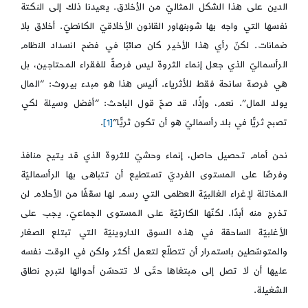
الدين على هذا الشكل المثاليّ من الأخلاق. يعيدنا ذلك إلى النكتة
نفسها التي واجه بها شوبنهاور القانون الأخلاقيّ الكانطيّ. أخلاق بلا
ضمانات. لكنّ رأي هذا الأخير كان صائبًا في فضح انسداد النظام
الرأسماليّ الذي جعل إنماء الثروة ليس فرصةً للفقراء المحتاجين، بل
هي فرصة سانحة فقط للأثرياء. أليس هذا هو مبدء بيروث: “المال
يولد المال”. نعم، وإذًا، قد صحّ قول الباحث: “أفضل وسيلة لكي
تصبح ثريًّا في بلد رأسماليّ هو أن تكون ثريًّا”
[1]
.
نحن أمام تحصيل حاصل، إنماء وحشيّ للثروة الذي قد يتيح منافذ
وفرصًا على المستوى الفرديّ تستطيع أن تتباهى بها الرأسماليّة
المخاتلة لإغراء الغالبيّة العظمى التي رسم لها سقفًا من الأحلام لن
تخرج منه أبدًا. لكنّها الكارثيّة على المستوى الجماعيّ. يجب على
الأغلبيّة الساحقة في هذه السوق الداروينيّة التي تبتلع الصغار
والمتوسّطين باستمرار أن تتطلّع لتعمل أكثر ولكن في الوقت نفسه
عليها أن لا تصل إلى مبتغاها حتّى لا تتحسّن أحوالها لتبرح نطاق
الشغيلة.