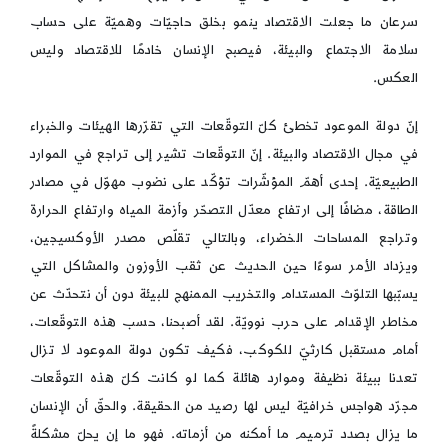
سرعان ما جعلت الاقتصاد ينمو بخلق حاجيّات وهميّة على حساب
سلامة الاجتماع والبيئة، فيصبح الإنسان خادمًا للاقتصاد وليس
العكس.
إنّ دولة الموعود تخطئ كلّ التوقّعات التي تقرّرها الهيئات والخبراء
في مجال الاقتصاد والبيئة. إنّ التوقّعات تشير إلى تراجع في الموارد
الطبيعيّة. إحدى أهمّ المؤشّرات تؤكّد على نضوب مهوّل في مصادر
الطاقة، مضافًا إلى ارتفاع معدّل التصحّر وأزمة المياه وارتفاع الحرارة
وتراجع المساحات الخضراء، وبالتالي تقلّص مصدر الأوكسيجين،
ويزداد الأمر سوءًا حين الحديث عن ثقب الأوزون والمشاكل التي
يسبّبها التلوّث المستدام والتخريب الممنهج للبيئة دون أن نتحدّث عن
مخاطر الإقدام على حرب نوويّة. لقد أصبحنا، حسب هذه التوقّعات،
أمام مستقبل كارثيّ للكوكب، فكيف تكون دولة الموعود لا تزال
تعدنا ببيئة نظيفة وموارد هائلة كما لو كانت كلّ هذه التوقّعات
مجرّد هواجس خرافيّة ليس لها رصيد من الحقيقة. والحقّ أن الإنسان
ما يزال بصدد ترميم ما أمكنه من أزماته. فهو ما إن يحلّ مشكلةً