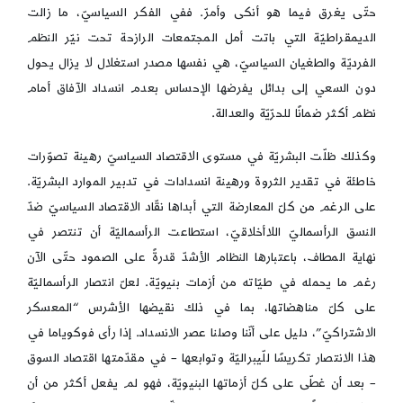
حتّى يغرق فيما هو أنكى وأمرّ. ففي الفكر السياسيّ، ما زالت
الديمقراطيّة التي باتت أمل المجتمعات الرازحة تحت نيّر النظم
الفرديّة والطغيان السياسيّ، هي نفسها مصدر استغلال لا يزال يحول
دون السعي إلى بدائل يفرضها الإحساس بعدم انسداد الآفاق أمام
نظم أكثر ضمانًا للحرّيّة والعدالة.
وكذلك ظلّت البشريّة في مستوى الاقتصاد السياسيّ رهينة تصوّرات
خاطئة في تقدير الثروة ورهينة انسدادات في تدبير الموارد البشريّة.
على الرغم من كلّ المعارضة التي أبداها نقّاد الاقتصاد السياسيّ ضدّ
النسق الرأسماليّ اللاأخلاقيّ، استطاعت الرأسماليّة أن تنتصر في
نهاية المطاف، باعتبارها النظام الأشدّ قدرةً على الصمود حتّى الآن
رغم ما يحمله في طيّاته من أزمات بنيويّة. لعلّ انتصار الرأسماليّة
على كلّ مناهضاتها، بما في ذلك نقيضها الأشرس “المعسكر
الاشتراكيّ”، دليل على أنّنا وصلنا عصر الانسداد. إذا رأى فوكوياما في
هذا الانتصار تكريسًا للّيبراليّة وتوابعها – في مقدّمتها اقتصاد السوق
– بعد أن غطّى على كلّ أزماتها البنيويّة، فهو لم يفعل أكثر من أن