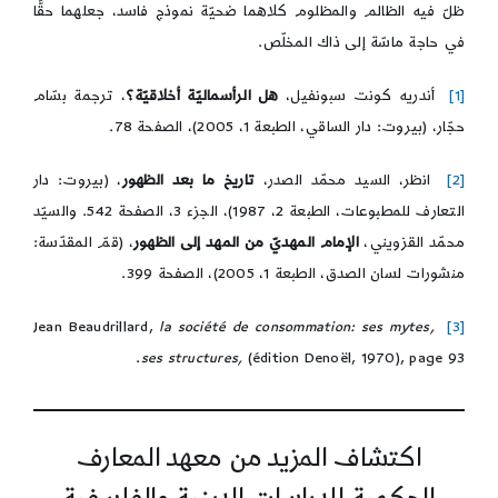
ظلّ فيه الظالم والمظلوم كلاهما ضحيّة نموذج فاسد، جعلهما حقًّا
في حاجة ماسّة إلى ذاك المخلّص.
[1]
أندريه كونت سبونفيل،
هل الرأسماليّة أخلاقيّة؟
، ترجمة بسّام
حجّار، (بيروت: دار الساقي، الطبعة 1، 2005)، الصفحة 78.
[2]
انظر، السيد محمّد الصدر،
تاريخ ما بعد الظهور
، (بيروت: دار
التعارف للمطبوعات، الطبعة 2، 1987)، الجزء 3، الصفحة 542. والسيّد
محمّد القزويني،
الإمام المهديّ من المهد إلى الظهور
، (قمّ المقدّسة:
منشورات لسان الصدق، الطبعة 1، 2005)، الصفحة 399.
la société de consommation: ses mytes,
Jean Beaudrillard,
[3]
ses structures,
(édition Denoël, 1970), page 93.
اكتشاف المزيد من معهد المعارف
الحكمية للدراسات الدينية والفلسفية