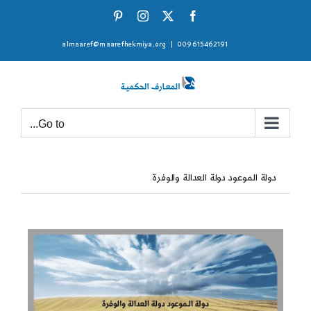
Ski
Pinterest
Instagram
Facebook
X
t
almaaref@maarefhekmiya.org
|
009615462191
conten
Go to...
دولة الموعود دولة العدالة والوفرة