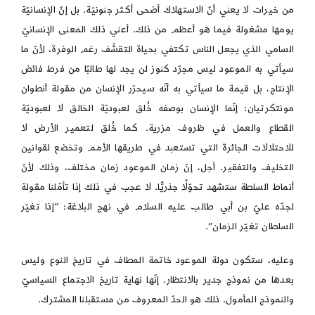
من خيرات لا يعني أنّ الاستهلاك أضحى أكثر جنونيّة. بل إنّ الإنسانيّة
يومها مشغولة فيما هو أعظم من ذلك. أعني ذلك المعنى الإنسانيّ
السامي الذي يجعل الناس تكتفي بحياة التقشّف رغم الوفرة، لأنّ ما
سيأتي به الموعود ليس مجرّد كنوز لن يجد لها طالبًا من فرط فائض
الإنتاج، بل قيمة ما سيأتي به أنّه سيحرّر الإنسان من مقولة أنطوان
مونتكرتيان: إنّما الإنسان بوصفه خُلق لعبوديّة الخالق لا لعبوديّة
القطاع والعمل في ظروف مزرية. كما خُلق لتعمير الأرض لا
للاحتلالات الجائرة التي تستعبد في طريقها الأمم وتخضع لقوانين
التخليف والتفقير. أجل، إنّ زمان الموعود زمان مختلف، وذلك لأنّ
أنماط السلطة ستشهد تحوّلًا جذريًّا. لا عجب في ذلك إذا تأمّلنا مقولة
لجدّه عليّ بن أبي طالب عليه السلام في نهج البلاغة: “إذا تغيّر
السلطان تغيّر الزمان”.
وعليه، ستكون دولة الموعود خاتمة المطاف في تاريخ النوع وليس
بعدها من نموذج جدير بالانتظار. إنّها نهاية تاريخ الاجتماع السياسيّ
والنموذج المأمول. ذلك هو الحدّ المعروف من مستقبلنا المشترك.