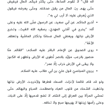
آله قال:” لا تقوم الساعة، حتّى يكثر فيكم المال فيفيض
حتّى يهم ربّ المال من يقبل صدقته. وحتّى يعرضه فيقول
الذي يُعرض عليه: لا أرب لي به”.
أخرج الحاكم عن أبي سعيد، عن الرسول صلّى الله عليه وعلى
آله: “يخرج في أمّتي المهديّ، يسقيه الله الغيث، وتخرج
الأرض نباتها، ويعطي المال صحاحًا وتكثر الماشية وتعظم
الأمّة”.
روى الصدوق عن الإمام الباقر عليه السلام: “القائم منّا
منصور بالرعب مؤيَّد بالنصر تُطوى له الأرض وتظهر له الكنوز
ولا يبقى في الأرض خراب إلّا عمر”.
يروي المجلسيّ قول عليّ بن أبي طالب عليه السلام
ولو قد قام قائمنا لأنزلت السماء قطرها ولأخرجت الأرض نباتها
ولذهبت الشحناء من قلوب العباد واصطلحت السباع والبهائم حتّى
تمشي المرأة بين العراق إلى الشام لا تضع قدميها إلّا على النبات
وعلى رأسها زينتها لا يهيجها سبع ولا تخافه.