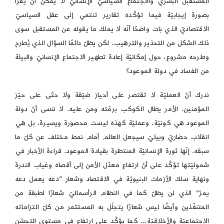
المستقبل البشريّ والاجتماع السياسيّ الإنسانيّ لا يمكن أن يُقرأ
بصورة إيجابيّة فيما تؤكّده تقارير تنتمي إلى عقل السياسيّ
الاقتصاديّ الذي بات واضحًا أنّه لا يملك ما يقوله عن المستقبل سوى
ذلك الشكل من التحذير والترهيب. لكن يظلّ دائمًا السؤال الذي يُطرح
وطرحه مشروع، حول إمكانيّة إعادة تطهير الاجتماع الإنسانيّ والبيئة
من الفساد في دولة الموعود؟
ندرك أنّ العمليّة لا تقتصر على أحياز ضيّقة ولا حتّى على حيّز
المؤمنين. الأمر يطال الكوكب برمّته ومن عليه. لا ننسى أنّ دولة
الموعود هي كونيّة. وعمليّة كهذه ليست محصورة ويسيرة، بل هي
انقلاب حضاريّ وبيئيّ سيجعل العالم أمام نمط مختلف عن كلّ ما
سبقه. إنّها ثورة الإنسانيّة المنتظرة بقيادة الموعود. قراءة الأخبار في
شموليّتها تؤكّد على أنّ ارتفاع معدّل الأمن إلى أقصاه وغياب الندرة
ونهاية سلك الأزمات البنيويّة في الاقتصاد وشعار “دعه يعمل دعه
يمرّ” الذي لن يظلّ كما في النظام الرأسماليّ شعارًا لطبقة من
المتنفّذين وأيضًا ليس شعارًا يتجلّل به المستثمر من كلّ التزاماته
الاجتماعيّة والأخلاقيّة… كما يؤكّد على ارتفاع في مستوى التحسّن