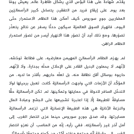
يقدّم شهادةً على هذا البؤس الذي يشكّل ظاهرة عالم يعيش يومًا
بعد يوم على إيقاع فريد من التفقير. يتساءل كبير الرأسماليّين
المضاربين جوج سوروس كيف أمكن هذا النظام الاستمرار حتّى
اليوم. فانهيار السوق العالميّة سيكون حدثًا يسفر عن نتائج يتعذّر
تصوّرها، ومع ذلك أجد أنّ تصوّر هذا الانهيار أيسر من تصوّر استمرار
النظام الراهن.
لم يهزم النظام الرأسماليّ المهيمن معارضيه، على فظاعة توحّشه،
لأنّهم لا يحملون البديل القادر على الإحلال محلّه بجدارة، ولا لأنّهم
حاربوه بوسائل أقلّ نظافة منه، بل لعلّه حاربهم بأقذر ما لديه. من
المؤكّد أنّ الأزمات التي واجهت الرأسماليّة كادت تعجل برحيلها لولا
التدخّل السافر للدولة في حمايتها وتمكينها. لم تكن الرأسماليّة حقًّا
مساوقةً للطبيعة إلّا إذا اعتبرنا تشجيعها على الجشع وعبادة المال
والنزعة الأنانيّة هي هذه الطبيعة الإنسانيّة التي تزعم الرأسماليّة
مسايرتها. وقد صدق جورج سوروس حينما عزى انتصار الغرب إلى
أمل آخر غير رأسماليّته. ففي رأيه، إنّه من المناسب أن نعزو انتصار
الغرب إلى حقيقة أنّه مجتمع منفتح أكثر من كونه مجتمعًا رأسماليًّا.