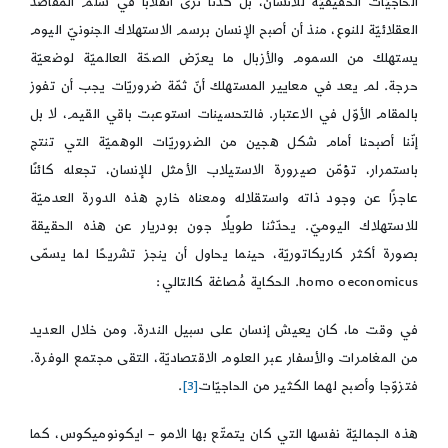
الحاجيّات الحقيقيّة للانسان، بل كدنا نرى انقلابًا في سلّم المقاصد
العقلائيّة للنوع، منذ أن أصبح الإنسان برسم الاستهلاك الجنونيّ اليوم
يستهلك من السموم والأزبال ما يعرّض الصحّة العالميّة لوضعيّة
حرجة. لم يعد في معايير المستهلك أنّ ثمّة ضروريّات يجب أن تفوز
بالمقام الأوّل في الاعتبار. فالتحسينات استوعبت باقي القيم، لا بل
إنّنا أصبحنا أمام شكل هجين من الضروريّات الوهميّة التي تنتج
باستمرار، تؤمّن صيرورة الاستيلاب الأمثل للإنسان، تجعله كائنًا
عاجزًا عن وجود ذاته واستقلاله ومعناه خارج هذه الدورة العدميّة
للاستهلاك اليوميّ. يحدّثنا طويلًا جون بودريار عن هذه الحقيقة
بصورة أكثر كاريكاتوريّة، حينما يحاول أن ينجز تشريحًا لما يسمّى
homo oeconomicus. الحكاية مُصاغة كالتالي:
في وقت ما، كان يعيش إنسان على سبيل الندرة. ومن خلال العديد
من المغامرات والأسفار عبر العلوم الاقتصاديّة، التقى مجتمع الوفرة.
فتزوّجا وأصبح لهما الكثير من الحاجيّات
[3]
.
هذه الجماليّة نفسها التي كان يتمتّع بها الامو – ايكونوميكوس، كما