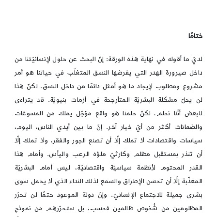
ختامًا
لديّ ما أقوله في نهاية هذه الورقة: إنّ البحث عن حلول لإنسانيّتنا من
داخل صيرورة الهدر التي يفرضها النسق المتغلّب في حياتنا هو أمر
مشروع ومطلوب لإيجاد ما هو أمثل دائمًا من داخل النسق. لكنّ هذا
لن يحلّ مشكلة البشريّة المتأرجحة في أزمات بنيويّة. قد يتراءى
للبعض أنّنا نحلم، لكنّ حلمنا هو واقع مؤجّل يملك من المسوغات
والضمانات أكثر من أيّ خيار آخر. إنّ ما بين أيدي الناس، اليوم،
سياسات واقتصادات لا تملك إلّا أن تصنع الجور والفقر، ولا تملك إلّا
أن تنذر بمستقبل مظلم وكارثيّ ملؤه الرعب واليأس. وأمام هذا
القدر المحتوم لأنظمة سياسيّة واقتصاديّة، ليس أمام البشريّة
المعذّبة إلّا أن تحسن الإطراق والسمع لذلك النداء الذي لا يحمل سوى
بشرى جميلة للاجتماع الإنسانيّ. وإنّ دولة الموعود حتمًا لن تحرّر
المظلومين من شُخوص ظالمين فحسب، بل ستحرّرهم من نموذج