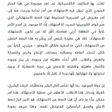
تغنّت بها الحكايات الكلاسيكيّة، لم تعد موجودة في هذا المناخ
الجنونيّ الذي تحوّل فيه الاستهلاك من أمر نحدّده ونبحث عنه إلى
أمر مفروض في الصيرورة المحتومة لهذا النمط الاستهلاكيّ الذي
منح قوام الكوجيتوا الجديد: أنا أستهلك، إذًا، أنا موجود. بل أصبح الأمر
غايةً في التفاهة: أرني قمامتك أقُلْ لك مَن تكون. الاستهلاك
للاستهلاك. تلك هي عقيدة شخص آخر يبشّر به هذا النمط الخطير
من الاستهلاك، أعني ما أسمّيه بالكائن الأونطو – ميتري. كنايةً عن
كائن تتحدّد أنماطه ومصائره بحسابات الإنتاج والربح والخسارة
والعرض والطلب. كائن تُحدَّد ماهيّته قبل وجوده، بل يبرّر وجوده
باكتمال ماهيّته وقابليّته للاندماج في دورة اقتصاديّة لا وجود
لبداياتها ولا لنهاياتها. إنّها دورة لا تقبل إلّا بالمسوخ.
إنّ دولة الموعود، بما أنّها تلخّص آمال البشر ومتطلّبات الرشد البشريّ،
كفيلة بإحداث هذا الانقلاب الأعظم في نمطيّة الاستهلاك. هذا أمر
ممكن جدًّا ما دام أنّ هذا النمط من الاستهلاك هو الابن البارّ لنمط
الانتاج والنسق الرأسماليّ المتوحّش نفسه. وهذا سيعد بعودة