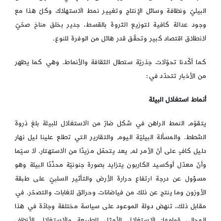
البيئيّ ونظافة وسائل الإنتاج وتغيير نمط الاستهلاك وكلّ هذا مع
وجود عدالة كافية لتوزيع الثروة بالقسط، جدير بخلق مناخ صحّيّ
لانطلاق اقتصاد كبير وتحقّق قدر هائل من الوفرة للنوع.
كما أكّدنا تحوّلات جذريّة ستطال الثقافة والأنماط. وهي كما يظهر
من الأخبار تتحدّد في:
أنماط استغلال البيئة
يتقوّم النمط الراهن في شكل ضارّ من الاستغلال للبيئة بلغ ذروة
الشطط. والمسألة البيئيّة اليوم والتقارير التي تطلع علينا ليل نهار
دليل كافٍ على أنّ الأمر لم يعد يتحمّل مزيدًا من الاستهتار. لا سيّما
وأنّ معدّل أوكسيد الكاربون يتزايد بصورة جنونيّة محدِّدًا البيئة وهو
مسؤول عن درجة ارتفاع حرارة الأرض والتأثير السلبيّ على طبقة
الأوزون وما ينتج عن ذلك من فياضانات وحرائق للغابات والتصحّر. في
مقابل ذلك، تنهض دولة الموعود على سياسة مختلفة وجادّة في هذا
المجال، قوامها: الاستغلال الأمثل للطبيعة والاستغلال الأنظف