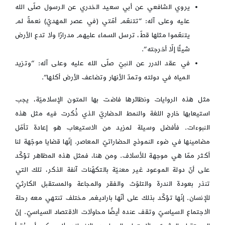
يروي الشافعي عن أبي سعيد الخدري عن الرسول صلّى الله
عليه وعلى آله: “تتنعّم أمّتي (في عصر المهديّ) نعمةً لم
يتنعّموا مثلها قطّ، ترسل السماء عليهم مدرارًا ولا تدع الأرض
شيئًا إلّا أخرجته”.
في عقد الدرر عن النبيّ صلّى الله عليه وعلى آله: “وتزيد
المياه في دولته وتمدّ الأنهار وتضاعف الأرض أكلها”.
مثل هذه الروايات ونظائرها فاضت بها المتون الإسلاميّة، يجب
استيعابها خارج اللغة والنمط الحضاريّ الذي ذُكرت فيه مثل هذه
النبوءات. فأفضل وسيلة لمزيد من الاستيعاب هو إعادة تأمّل
مضامينها في ضوء النموذج الحضاراتيّ المعاصر. إنّها قضايا موجّهة لنا
أكثر ممّا هي موجهة للأسلاف. ومن هنا، فمثل هذه المظاهر تؤكّد
على أنّ دولة الموعود غير معنيّة بالتكهّنات آنفة الذكر، تلك التي
تنذر بعودة الندرة والتلوّث والفقر والمجاعة والمستقبل الكارثيّ
للإنسان. إنّها تؤكّد بذلك على أنّها باراديغم مختلف تنتهي معه رحلة
الاجتماع السياسيّ وتقف عنده أيضًا محاولات الاقتصاد السياسيّ. إنّ