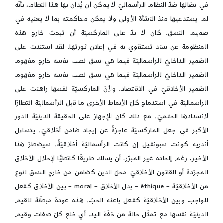
في نضالها ضدّ النظام الرأسماليّ لا يمكن أن يُدان بها هذا النظام، بأنّه
لم يستدعيها منذ النشأة الأولى ولا يمكن محاكمته بما لا يعنيه في
صميم النسق. كان لا بدّ على الماركسيّة أن تبحث خارج هذه
المنظومة عن سند تستقوي به في إعلان ثورتها. لقد استندت على
الضمير الداخليّ للرأسماليّة فيما هي نسق نصب نفسه خارج مفهوم
الضمير الداخليّ للرأسماليّة فيما هي نسق نصب نفسه خارج مفهوم
الضمير الأخلاقيّ في الاقتصاد. ولأنّ الماركسيّة نفسها راهنت على
الرأسماليّة في استدماج كلّ الأنماط الأخرى ما قبل الرأسماليّة انتظارًا
لانسدادها الحتميّ. مع ذلك كان للإجهاز على الحقيقة الدينيّة الدور
الأكبر في جعل الماركسيّة عاجزةً عن إيجاد ضامن أخلاقيّ. يتساءل
أندريه كونت سبونفيل إن كانت الرأسماليّة أخلاقيّةً. سيضطرّ هذا
الأخير، رغم إلحاده غير المبرّر، أن يسلك طريقًا كانطيًّا لإحلال الأخلاق
المجرّدة أو القانون الأخلاقيّ محلّ الدين كضامن من خارج النسق لنوع
من الأخلاقيّة – éthique – بدل الأخلاق – moral – بين الأخلاق كفعل
للواجب وبين الأخلاقيّة كفعل باعثه الحبّ. هذه عودة مبطّنة للقيم
الدينيّة نفسها مع تمثّل حالة من خفّة اليد. أي خلع كلّ صفات وقيم