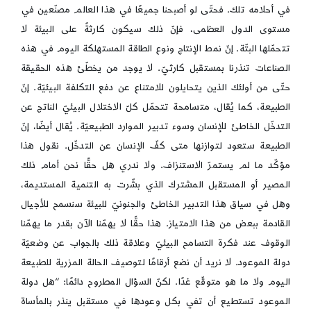
في أحلامه تلك. فحتّى لو أصبحنا جميعًا في هذا العالم مصنّعين في
مستوى الدول العظمى، فإنّ ذلك سيكون كارثةً على البيئة لا
تتحمّلها البتّة. إنّ نمط الإنتاج ونوع الطاقة المستهلكة اليوم في هذه
الصناعات تنذرنا بمستقبل كارثيّ. لا يوجد من يخطّئ هذه الحقيقة
حتّى من أولئك الذين يتحايلون للامتناع عن دفع التكلفة البيئيّة. إنّ
الطبيعة، كما يُقال، متسامحة تتحمّل كلّ الاختلال البيئيّ الناتج عن
التدخّل الخاطئ للإنسان وسوء تدبير الموارد الطبيعيّة. يُقال أيضّا، إنّ
الطبيعة ستعود لتوازنها متى كفّ الإنسان عن التدخّل. نقول هذا
مؤكّد ما لم يستمرّ الاستنزاف. ولا ندري هل حقًّا نحن أمام ذلك
المصير أو المستقبل المشترك الذي بشّرت به التنمية المستديمة،
وهل في سياق هذا التدبير الخاطئ والجنونيّ للبيئة سنسمح للأجيال
القادمة ببعض من هذا الامتياز. هذا حقًّا لا يهمّنا الآن بقدر ما يهمّنا
الوقوف عند فكرة التسامح البيئيّ وعلاقة ذلك بالجواب عن وضعيّة
دولة الموعود. لا نريد أن نضع أرقامًا لتوصيف الحالة المزرية للطبيعة
اليوم ولا ما هو متوقّع غدًا. لكنّ السؤال المطروح دائمًا: “هل دولة
الموعود تستطيع أن تفي بكل وعودها في مستقبل ينذر بالمأساة