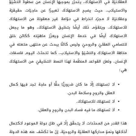
العقلانيّة في الاستهلاك، يتحرّر بموجبها الإنسان من سطوة التشيّؤ
والاستيلاب. حيث يصبح الاستهلاك تعبيرًا عن حاجيّات حقيقيّة
وعقلانيّة لا مجرّد انخراط في دوّامة غير معقولة من الاستهلاك
للاستهلاك. ويتقوّم ذلك أيضًا بتخليق الاستهلاك، وهو ما يجعل
الاستهلاك أيضًا في خدمة الإنسان ويعزّز ماهيّته ككائن خلق
للتسامي العقليّ والروحيّ وليس كائنًا يبحث عن منتهى متعته في
متاهة الاستهلاك والتشيّؤ والاستيلاب، كما تتحدّث اليوم فلسفات
الإنسان. ولعلّ القواعد المنظّمة لهذا النمط التخليقيّ من الاستهلاك
هي:
لا تستهلك إلّا ما كان ضروريًّا حقًّا أو حاجة تجد فيها كمال
العقل والروح وسلامة البدن.
لا تستهلك للاستهلاك.
لا تستهلك ما فيه فساد البدن والروح والعقل.
هذا القدر من المحدّدات لا يتحقّق إلّا في ظلّ دولة الموعود لاكتمال
أخلاقها ونموّ مداركها العقليّة والروحيّة. إنّ ما تكشف عنه هذه الدولة