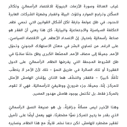
غياب العدالة وسورة الأزمات البنيويّة للاقتصاد الرأسماليّ وتكاثر
السكّان وتراجع الموارد وتلوّث البيئة وانفجار وضعيّة الشركات العابرة
للحدود، في ظلّ عولمة جارفة لكلّ أشكال القوانين التي تحمي نظم
التكلفة السياسيّة والاجتماعيّة والبيئيّة، كلّ هذا يعني أنّ الفقر هو
صناعة رأسماليّة بامتياز. إنّ الانسداد الأعظم في الاقتصاد السياسيّ،
على الرغم من تساوي البشر في معدّل الاستهلاك الجنونيّ وتحوّل
الأمم جميعًا إلى مصاف الأمم المصنّعة الكبرى يظلّ حلمًا ساذجًا في
ظلّ الشروط المجحفة التي يفرضها النظام الرأسماليّ على الدول
الفقيرة أو تلك السائرة في طريق النموّ – ذلك لأنّ الأمر لا يتطلّب
تأمّلًا كبيرًا – فالفقر والتخلّف هما اللذان يؤمّنان الهامش الأمثل
للمركز. إنّنا، جميعًا، جزء ضروريّ ووظيفيّ للرأسماليّة. فهي لا تقوم
بالمركز فقط، بل تكتمل بوجود هامش مهدور المصير.
وهذا الأخير ليس مسألةً جزافيّةً، بل هو صنيعة النسق الرأسماليّ
الذي بقدر ما يتيح للمركز نموًّا مضطردًا، فهو يعمل أيضًا على تأميل
تفقير مضطرد للهامش. لكن دعنا نحلم قليلًا مع هذا النظام ونسايره