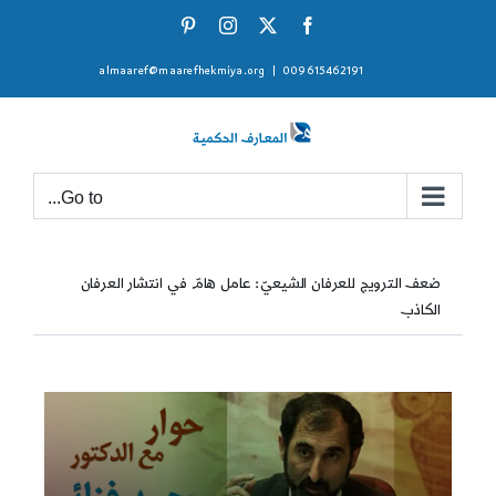
Ski
Pinterest
Instagram
Facebook
X
t
almaaref@maarefhekmiya.org
|
009615462191
conten
Go to...
ضعف الترويج للعرفان الشيعيّ: عامل هامّ في انتشار العرفان
الكاذب