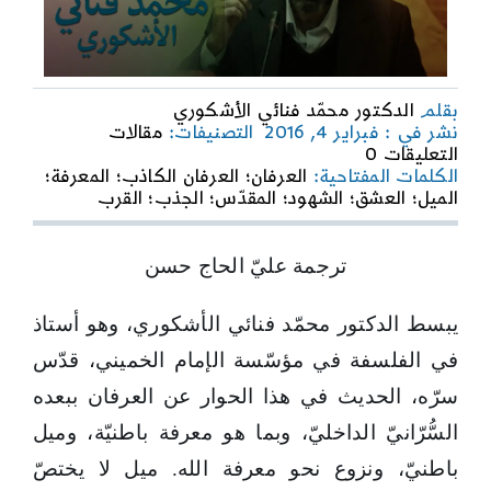
بقلم
الدكتور محمّد فنائي الأشكوري
نشر في : فبراير 4, 2016
التصنيفات:
مقالات
on
التعليقات 0
ضعف
الكلمات المفتاحية:
العرفان؛ العرفان الكاذب؛ المعرفة؛
الترويج
الميل؛ العشق؛ الشهود؛ المقدّس؛ الجذب؛ القرب
للعرفان
الشيعيّ:
عامل
ترجمة عليّ الحاج حسن
هامّ
في
يبسط الدكتور محمّد فنائي الأشكوري، وهو أستاذ
انتشار
العرفان
في الفلسفة في مؤسّسة الإمام الخميني، قدّس
الكاذب
سرّه، الحديث في هذا الحوار عن العرفان ببعده
السُّرّانيّ الداخليّ، وبما هو معرفة باطنيّة، وميل
باطنيّ، ونزوع نحو معرفة الله. ميل لا يختصّ