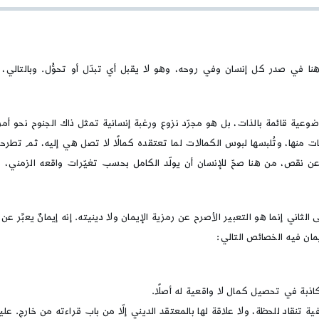
نا في صدر كل إنسان وفي روحه، وهو لا يقبل أي تبدّل أو تحوُّل. وبالتالي، 
عية قائمة بالذات، بل هو مجرّد نزوع ورغبة إنسانية تمثل ذاك الجنوح نحو أ
ت منها، وتُلبسها لبوس الكمالات لما تعتقده كمالًا لا تصل هي إليه، ثم تطر
ن نقص، من هنا صحّ للإنسان أن يولّد الكامل بحسب تغيّرات واقعه الزمني،
ى الثاني إنما هو التعبير الأصرح عن رمزية الإيمان ولا دينيته. إنه إيمانٌ يعبِّر 
يمان فيه الخصائص التالي:
كاذبة في تحصيل كمال لا واقعية له أصلًا.
فية تنقاد للحظة، ولا علاقة لها بالمعتقد الديني إلّا من باب قراءته من خارج. عل