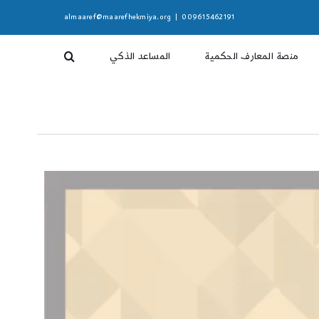
almaaref@maarefhekmiya.org
|
009615462191
منصة المعارف الحكمية
المساعد الذكي