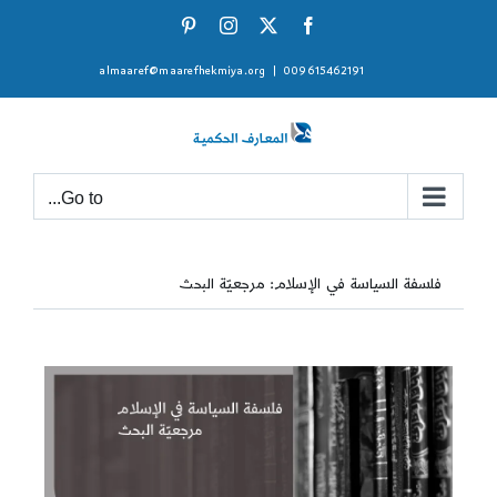
Ski
Pinterest
Instagram
Facebook
X
t
almaaref@maarefhekmiya.org
|
009615462191
conten
Go to...
فلسفة السياسة في الإسلام: مرجعيّة البحث