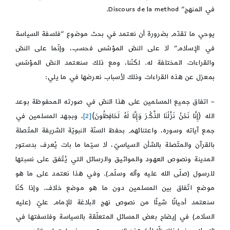
في المنهج” Discours de la method.
يوحي ما تقدّم بضرورة أن نعتمد في بحث موضوع “فلسفة السياسة
في الإسلام” لا على النصّ المؤسّس فحسب، وإنّما على النصّ
والقراءات المختلفة له. لكنّنا، ومع ذلك سنعتمد النصّ المؤسّس
بمعزل عن هذه القراءات وذلك لأسباب نعرضها في ما يلي:
– اتفاق جميع المسلمين على هذا النصّ في صورته المحفوظة بوعد
الله ﴿إِنَّا نَحْنُ نَزَّلْنَا الذِّكْرَ وَإِنَّا لَهُ لَحَافِظُونَ﴾
[2]
، وبجهد المسلمين في
جمع آياته وسوره، واعتنائهم بحفظ السنّة النبويّة الشريفة المتّصلة
بالقرآن والمتّصلة بالشأن السياسيّ، لا سيّما ما بات يُعرف بدستور
المدينة ونصوص العهود والمواثيق والرسائل التي يُتّفق على نسبتها
للرسول (صلّى الله عليه وآله وسلّم). وفي هذا نعتمد على ما هو
موضع اتّفاق بين المسلمين دون ما هو موضع خلاف. وإذا كنّا
سنعتمد أحيانًا شيئًا من نصوص نهج البلاغة للإمام عليّ (عليه
السلام) في إيضاح بعض المسائل المتعلّقة بالسياسة وفلسفتها في