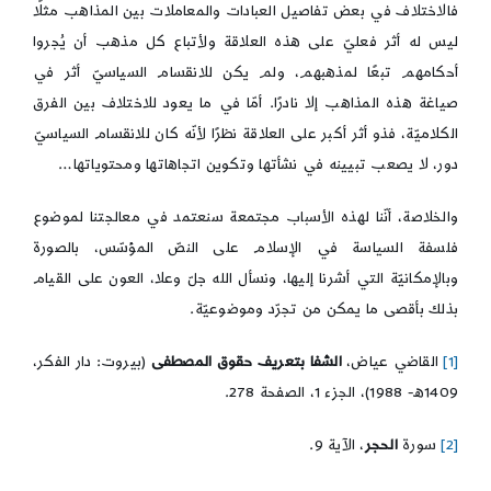
فالاختلاف في بعض تفاصيل العبادات والمعاملات بين المذاهب مثلًا
ليس له أثر فعليّ على هذه العلاقة ولأتباع كل مذهب أن يُجروا
أحكامهم تبعًا لمذهبهم، ولم يكن للانقسام السياسيّ أثر في
صياغة هذه المذاهب إلا نادرًا. أمّا في ما يعود للاختلاف بين الفرق
الكلاميّة، فذو أثر أكبر على العلاقة نظرًا لأنّه كان للانقسام السياسيّ
دور، لا يصعب تبيينه في نشأتها وتكوين اتجاهاتها ومحتوياتها…
والخلاصة، أنّنا لهذه الأسباب مجتمعة سنعتمد في معالجتنا لموضوع
فلسفة السياسة في الإسلام على النصّ المؤسّس، بالصورة
وبالإمكانيّة التي أشرنا إليها، ونسأل الله جلّ وعلا، العون على القيام
بذلك بأقصى ما يمكن من تجرّد وموضوعيّة.
[1]
القاضي عياض،
الشفا بتعريف حقوق المصطفى
(بيروت: دار الفكر،
1409ه- 1988)، الجزء 1، الصفحة 278.
[2]
سورة
الحجر
، الآية 9.