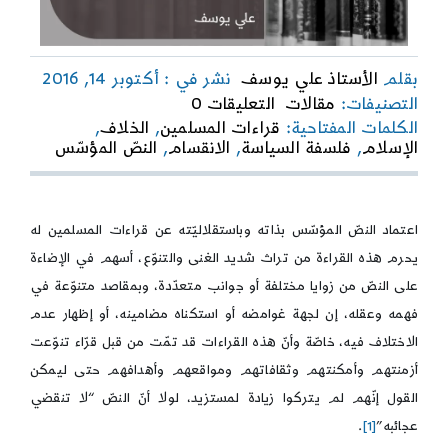
بقلم
الأستاذ علي يوسف
نشر في : أكتوبر 14, 2016
on
التصنيفات:
مقالات
التعليقات 0
فلسفة
الكلمات المفتاحية:
قراءات المسلمين
,
الخلاف
,
السياسة
الإسلام
,
فلسفة السياسة
,
الانقسام
,
النصّ المؤسّس
في
الإسلام:
مرجعيّة
البحث
اعتماد النصّ المؤسّس بذاته وباستقلاليّته عن قراءات المسلمين له
يحرم هذه القراءة من تراث شديد الغنى والتنوّع، أسهم في الإضاءة
على النصّ من زوايا مختلفة أو جوانب متعدّدة، وبمقاصد متنوّعة في
فهمه وعقله، إن لجهة غوامضه أو استكناه مضامينه، أو إظهار عدم
الاختلاف فيه، خاصّة وأنّ هذه القراءات قد تمّت من قبل قرّاء تنوّعت
أزمنتهم وأمكنتهم وثقافاتهم ومواقعهم وأهدافهم حتى ليمكن
القول إنّهم لم يتركوا زيادة لمستزيد، لولا أنّ النصّ “لا تنقضي
عجائبه”
[1]
.