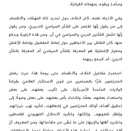
وسلّم) ويقوم بمهماته القياديّة.
وفي الاتجاه نفسه، كان الخلاف حول تحديد تلك المهمّات والانقسام
إلى من يقول إنّها تقتصر على الشأن السياسيّ التدبيريّ، ومن يقول
إنّها تشمل الشأنين الدينيّ والسياسيّ في آن. ومن هذه الزاوية وبدفع
منها، كان النقاش بين الاتجاهين حول إمامة المفضول وإمامة الأفضل
ومعيار الأفضليّة هو المعرفة بالشأن السياسيّ أم المعرفة بالشأن
الدينيّ، أم الجمع بينهما.
-استمرار مفاعيل الخلاف والانقسام حتى يومنا هذا، حيث يعمل
المتربّصون شرًّا بالمسلمين من قوى الاستكبار العالميّ بقيادة
الولايات المتّحدة الأميركيّة، على تأليب بعضهم على بعض
واستعداء بعضهم بعضًا، واشتداد بأس بعضهم على بعض وصولًا إلى
تحقيق أهداف أولئك المتربّصين في إضعافهم، لتأبيد نهب خيراتهم
وإفقار شعوبهم، وإذلالها، ولتأبيد الاحتلال الصهيونيّ لفلسطين
وتشريد أهلها والإجهاز على ما تبقّى من مقدّساتها، ومن المعروف أنّ
أهمّ وسائلهم في تحقيق هذه الأغراض محاولة تحويل الإصطفافات