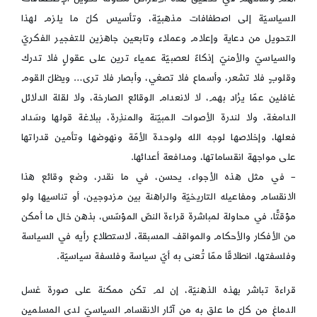
السياسيّة إلى اصطفافات مذهبيّة، وتأسيس كلّ ما يلزم لهذا
التحويل من دعاية وإعلام وعملاء وتابعين جاهزين للتفجير الفكريّ
والسياسيّ والأمنيّ إذكاءً لعصبيّة عمياء ترين على عقولٍ فلا تدرك
وقلوبٍ فلا تشعر، وأسماع فلا تصغي، وأبصار فلا ترى… ويظلّ القوم
غافلين عمّا يرُاد بهم، لا لانعدام الوقائع الصارخة، ولا لقلة الدلائل
الدامغة، ولا لندرة الأصوات المبيّنة والمنذِرة، ببلاغة قولها وسَداد
فعلها، وإخلاصها لوجه الله ولوحدة الأمّة ونهوضها وتأمين قدراتها
على مواجهة انقساماتها، ومدافعة أعدائها.
– في مثل هذه الأجواء، يحسن، في ما نقدر، وضع وقائع هذا
الانقسام ومفاعيله التاريخيّة والراهنة بين مزدوجين، أو تناسيها ولو
مؤقتًّا، في محاولة لمباشرة قراءة النصّ المؤسّس، بذهن خال ما أمكن
من الأفكار والأحكام والمواقف المسبقة، لاستطلاع رأيه في السياسة
وفلسفتها، انطلاقّا ممّا تُعنى به أيّ سياسة وفلسفة سياسيّة.
قراءة تباشر بهذه الذهنيّة، إن لم تكن ممكنة على صورة غسل
الدماغ من كلّ ما علق به من آثار الانقسام السياسيّ لدى المسلمين