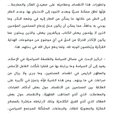
وتطورات هذا الانقسام ومفاعيله على صعيديّ الفكر والممارسة…
فإنّها تظلّ ممكنة نسبيًّا وبعدم اللجوء إلى الاحتجاج بها، وعدم النظر
إلى النصّ من خلالها. ما يمكّن من النظر إليه في وضعه البكر، وما
يوحي به بداهةً، مما يمكن أن يكون محلّ إجماع المسلمين المؤمنين
الذين لا يؤمنون ببعض الكتاب ويكفرون ببعض، والذين يبحثون عما
يكون الأكثر اقترابًا من الحقّ في أيّ موضوع من موضوعات الهداية
القرآنيّة ويُخلصون الوجه لله، ولما ينفع عيال الله في بحثهم هذا.
– تركيز البحث في مسائل السياسة والفلسفة السياسيّة في الإسلام
يعود إلى أن السياسة وما يرتبط بها من قضايا شكّلت الفاعل الأساس
والمظهر الرئيس في انقسام المسلمين، وما جرى ولا يزال من
صراعات في ما بينهم. ومن هذه الناحية فإنّه يتميّز في تأثيره على
العلاقة بين المسلمين عن الانقسام حول بعض أحكام العبادات
والمعاملات الذي أنتج المذاهب الفقهيّة، والانقسام حول بعض
العقائد الذي أنتج الفرق الكلاميّة وذلك لارتباطه مباشرة بالمصالح
المادّيّة والمعنويّة للفئات والجماعات المشكّلة للمجتمع السياسيّ،