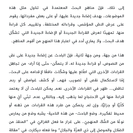
إلى ذلك، فإنّ مناهج البحث المعتمدة في تناول مثل هذه
الموضوعات، بهدف إضاءة جديدة عليها، أو على بعض مفرداتها، يقوم
على عرض النصّ المؤسّس، وقراءاته المختلفة، وتقييم كل قراءة
منها، تمهيدًا لعرض القراءة الجديدة أو الإضاءة الجديدة التي تشكّل
هدف البحث، ولا يماري أحد في اعتبار هذا المنهج من أقوم المناهج.
هذا من جهة، ومن جهة ثانية، فإنّ الباحث عن إضاءة جديدة على نصّ
من النصوص، أو قراءة جديدة له، لا يتمكّن- حتّى إذا أراد- من تجاهل
القراءات الأخرى التي اطّلع عليها وشكّلت دافعًا لإقدامه على البحث،
إمّا لاستكمال نقص أو تصويب فهم، أو كشف غوامض أو ردم
تناقض… ظهر في القراءات الأخرى. نعم يمكن للباحث أن لا يعتمد
قراءة منها في الاحتجاج لما يذهب إليه، وبالتالي عدم تبنّي أيّ منها
كلّيًّا أو جزئيًّا، وإن لم يتمكن من طرد هذه القراءات من ذهنه أو
محيط تفكيره. وضع الباحث- من هذه الناحية- يشبه وضع من يمارس
نوعًا من الشّكّ المنهجيّ، على غرار ما فعل الغزاليّ في “المنقذ من
الضلال والموصل إلى ذي العزّة والجلال” وما فعله ديكارت في “مقالة