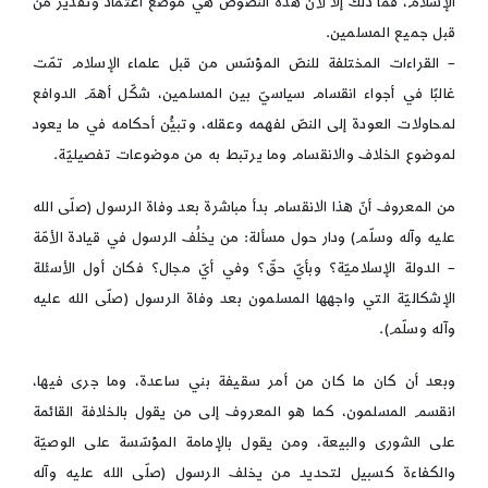
الإسلام، فما ذلك إلّا لأنّ هذه النصوص هي موضع اعتماد وتقدير من
قبل جميع المسلمين.
– القراءات المختلفة للنصّ المؤسّس من قبل علماء الإسلام تمّت
غالبًا في أجواء انقسام سياسيّ بين المسلمين، شكّل أهمّ الدوافع
لمحاولات العودة إلى النصّ لفهمه وعقله، وتبيُّن أحكامه في ما يعود
لموضوع الخلاف والانقسام وما يرتبط به من موضوعات تفصيليّة.
من المعروف أنّ هذا الانقسام بدأ مباشرة بعد وفاة الرسول (صلّى الله
عليه وآله وسلّم) ودار حول مسألة: من يخلُف الرسول في قيادة الأمّة
– الدولة الإسلاميّة؟ وبأيّ حقّ؟ وفي أيّ مجال؟ فكان أول الأسئلة
الإشكاليّة التي واجهها المسلمون بعد وفاة الرسول (صلّى الله عليه
وآله وسلّم).
وبعد أن كان ما كان من أمر سقيفة بني ساعدة، وما جرى فيها،
انقسم المسلمون، كما هو المعروف إلى من يقول بالخلافة القائمة
على الشورى والبيعة، ومن يقول بالإمامة المؤسّسة على الوصيّة
والكفاءة كسبيل لتحديد من يخلف الرسول (صلّى الله عليه وآله