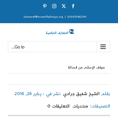
Ski
Pinterest
Instagram
Facebook
X
t
almaaref@maarefhekmiya.org
|
009615462191
conten
Go to...
موقف الإسلام من الحداثة
بقلم
الشيخ شفيق جرادي
نشر في : يناير 26, 2016
on
التصنيفات:
منتديات
التعليقات 0
موقف
الإسلام