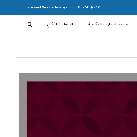
almaaref@maarefhekmiya.org
|
009615462191
منصة المعارف الحكمية
المساعد الذكي