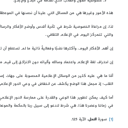
خصوصية القول والقالب الذي نقدّمه في البلاغ والإبلاغ.
هذه الأمور وغيرها هي من المسائل التي علينا أن نحسنها في الموعظة
لذا، إن مراعاة الخصوصية شرط في تأدية أقدس وأوضح الأفكار والرسالا
والتي تتمركز اليوم في الإعلام الثقافي.
إن أهم الأفكار اليوم، وأكثرها نضجًا وفعاليةً ذاتية ما لم تستطع أن تعب
إن احتراف لغة الإعلام واعتماد وسائله وآلياته دون الانزلاق إلى قيم 
أمّا ما هي عليه كثير من الوسائل الإعلامية المحسوبة على جهات إسل
القلب؛ إذ مجمل هذا الوضع يكشف عن انخفاض في وعي الدور الإعلامي، ك
أما كيف يمكن تطوير هذا الوعي والقدرة على ممارسة الدور الإعلامي ا
في زماننا وعصرنا هذا، هي شرط لندعو إلى سبيل ربنا بالحكمة والموعظ
[1]
سورة
النحل
، الآية 125.