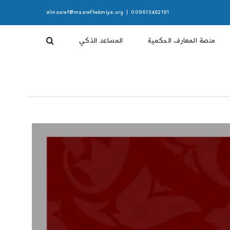
almaaref@maarefhekmiya.org
|
009615462191
منصة المعارف الحكمية
المساعد الذكي