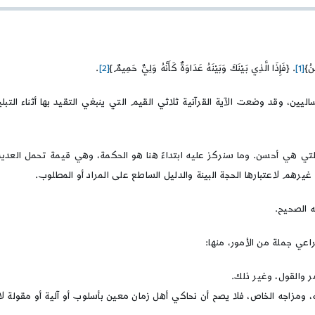
أصيلة
في
إعلامنا
الثقافي
نُ}
[1]
. {فَإِذَا الَّذِي بَيْنَكَ وَبَيْنَهُ عَدَاوَةٌ كَأَنَّهُ وَلِيٌّ حَمِيمٌ}
[2]
.
رساليين، وقد وضعت الآية القرآنية ثلاثي القيم التي ينبغي التقيد بها أثناء الت
 بالتي هي أحسن. وما سنركز عليه ابتداءً هنا هو الحكمة، وهي قيمة تحمل العد
رهم لاعتبارها الحجة البينة والدليل الساطع على المراد أو المطلوب.
 الصحيح.
اعي جملة من الأمور، منها:
ر والقول، وغير ذلك.
ومزاجه الخاص، فلا يصح أن نحاكي أهل زمان معين بأسلوب أو آلية أو مقولة ل