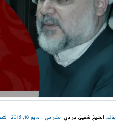
بقلم
الشيخ شفيق جرادي
نشر في : مايو 18, 2016
التص