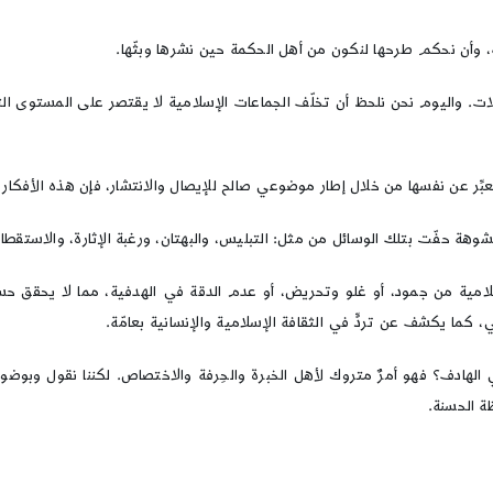
، وأن نحكم طرحها لنكون من أهل الحكمة حين نشرها وبثّها.
ت. واليوم نحن نلحظ أن تخلّف الجماعات الإسلامية لا يقتصر على المستوى الثق
ِّر عن نفسها من خلال إطار موضوعي صالح للإيصال والانتشار، فإن هذه الأفكار لن ت
مشوهة حفّت بتلك الوسائل من مثل: التبليس، والبهتان، ورغبة الإثارة، والاستقط
امية من جمود، أو غلو وتحريض، أو عدم الدقة في الهدفية، مما لا يحقق حسن ا
ما يكشف عن تردٍّ في الثقافة الإسلامية والإنسانية بعامّة.
لهادف؟ فهو أمرٌ متروك لأهل الخبرة والحِرفة والاختصاص. لكننا نقول وبوضوح: 
ة الحسنة.