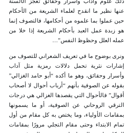
ذلك علوم وآداب وأسرار وحقائق تعجز الألسنة
عنها نظير ما انقدح لعلماء الشريعة من الأحكام
حين عملوا بما علموه من أحكامها، فالتصوف إنما
هو زبدة عمل العبد بأحكام الشريعة إذا خلا من
عمله العلل وحظوظ النفس”…
ونرى بوضوح ما في تعريف الشعراني للتصوف من
إشارات نثرية تحمل دلالات رمزية مثل آداب
وأسرار وحقائق، وهو ما أكده “أبو حامد الغزالي”
بقوله عن الصوفية بأنهم “أرباب أحوال لا أصحاب
أقوال” فالأحوال التي يقصدها الغزالي هي درجات
الترقي الروحاني عن الصوفية، أو ما يسمونها
بمقامات الأولياء، وما يختص به كل مقام من أول
تمام الابتداء وحتى مقام التجلي مرورًا بمقامات