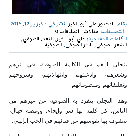
بقلم
الدكتور علي أبو الخير
نشر في : فبراير 12, 2016
on
التصنيفات:
مقالات
التعليقات 0
نغم
الكلمات المفتاحية:
علي أبو الخير
,
النغم الصوفي
,
ورمز
الشعر الصوفي
,
النثر الصوفي
,
الصوفيّة
وجرس
يتجلى النغم في الكلمة الصوفية، في نثرهم
وشعرهم، وادعيتهم وابتهالاتهم، وشروحهم
وتعليقاتهم ومنظوماتهم
وهذا التجلي ينفرد به الصوفية عن غيرهم من
الناس، كل كلمه لها سر وإيحاء، وومضة خيال،
تتشوف بها نفوسهم عن فنائهم في الحب الإلهي.