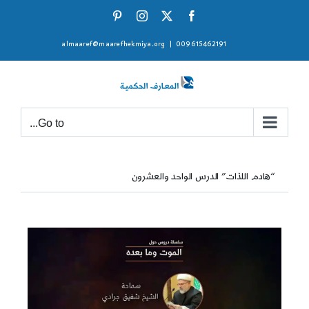
Ski
Pinterest
Instagram
Facebook
X
t
almaaref@maarefhekmiya.org
|
009615462191
conten
Go to...
“هادم اللذات” الدرس الواحد والعشرون