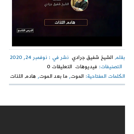
بقلم
الشيخ شفيق جرادي
نشر في : نوفمبر 24, 2020
on
التصنيفات:
فيديوهات
التعليقات 0
“هادم
الكلمات المفتاحية:
الموت
,
ما بعد الموت
,
هادم اللذات
اللذّات”
الدرس
التاسع