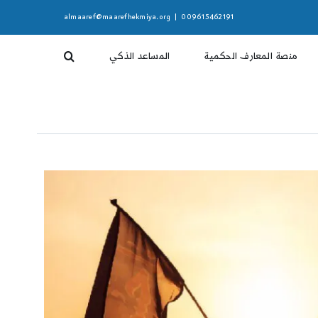
almaaref@maarefhekmiya.org
|
009615462191
منصة المعارف الحكمية
المساعد الذكي