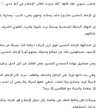
منصب دنيوي، فقد قالها: “لقد خرجت لطلب الإصلاح في أمة جدي…”، 
إن الإمام الحسين مشروع سلم وسلام ومنهج يضيء الدرب، وسارية راي
إن انتهاك الرسالة المحمدية وحرمة بيت النبوة والبيت العلوي الشريف 
شاكلهم.
إن استشهاد الإمام الحسين فوق ثرى كربلاء تجعلنا نأخذ جميعًا من منا
الأسود، مستلهمين ذلك من مواقع وسلوك ومنهج ثورة الإمام الحسين.
ومن مصاديق جهاده المحمدي الصحيح رفض الظلم من أجل الحق، وعلينا أ
وهي بحد ذاتها ثورة على الباطل والتخلف والظلم، حيث كان الإمام الح
الحياة قيم ومبادئ وإذا انتفت تنتفي معها الحياة، ولا يعني أن ننتحر
إلا سعادة والحياة مع الظالمين إلا برما”.
ويمكننا نقل واقعة الطف إلى واقعنا، وأن نجعل الإصلاح هو غايتنا، و
مراحل استشهاده.