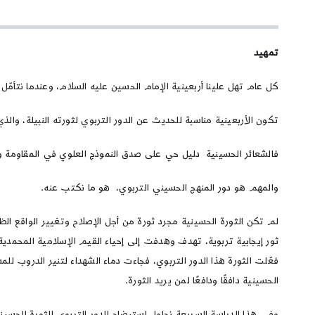
تمهيد
كل عام تهل علينا أربعينية الإمام الحسين عليه السلام، وعندما نتأمّ
تكون الأربعينية مناسبة للحديث عن الدور التربوي لثورته النبيلة، والذي
فالشعائر الحسينية دليل حي على صدق النموذج العلوي في المقاومة وال
والمهم هو دور المنهج الحسيني التربوي، هو ما نكتب عنه.
لم تكن الثورة الحسينية مجرد ثورة من أجل الإصلاح وتغيير الواقع الظا
ثور إيجابية تربوية، تهدف وهدفت إلى إحياء القيم الإسلامية المحمدية ا
فعّلت الثورة هذا الدور التربوي، فجاءت دماء الشهداء لتنير الدروب ل
الحسينية دافقًا ودافعًا لمن يريد الثورة.
وفي هذا الدراسة السريعة نحاول استيضاح الدور التربوي للثورة الحسي