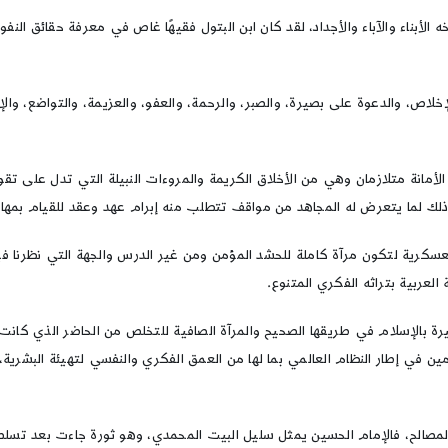
ه الأبناء والآباء والأجداد، لقد كان ابن البتول فقيهًا غاص في معرفة حقائق ال
لاص، والدعوة على بصيرة، والصبر، والرحمة، والعفو، والعزيمة، والتواضع، والإرا
ظ الأمانة متلازمان وهي من الأخلاق الكريمة والمروءات النبيلة التي تدل على ت
 وذلك لما يتعرض له المجاهد من مواقف تتطلب منه إبرام عهد وعقد للقيام بمها
لعسكرية لتكون مرآة كاملة للحشد المؤمن ومن غير الدرس والجهة التي نظرنا في
لعربية بتراثه الفكري المتنوع.
سيرة بالإسلام في طريقها الصحيح والمرآة الصافية للتخلص من الحاضر الذي كان
ن في إطار النظام العالمي بما لها من العمق الفكري والنفسي لتهيئة البشرية، و
 المصالح، فالإمام الحسين يمثل سليل البيت المحمدي، وهو ثورة جاءت بعد تسل