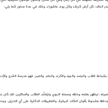
ستمر الخالد: كل أرض كربلاء وكل يوم عاشوراء، وذلك في عدة محاور كما يلي:
 بشجاعة القلب والجسد والجود والكرم والحلم والصبر، فهو مدرسة الشرع والأدب و
 شخصيته، ليظهر بعلمه وخلقه وسمته النبوي وليُعلِّم الطلاب والسائلين، لقد كان عا
 وجدناها مشحونة بألوان النكات البيانية، والتطبيقات الدلالية على آي التنزيل،