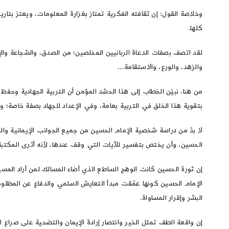
وخلاصة القول: إن ثقافته الفكرية تمتاز بغزارة المعلومات، ويعتز بتاريخ
كلها.
لقد اتصف بصفات الدعاة الربانيين المخلصين؛ من الصدق، والشجاعة والإخ
والزهد، والورع، والاستقامة…
من هنا، نبيّن الخطاب إلى هذا الحشد المؤمن أن التربية الجهادية وحف
بتقوية هذا الخلق في التربية بعامة، وفي الإعداد للجهاد بصفة خاصة؛
لا بدّ من دراسة شخصية الإمام الحسين من جميع الجوانب الإيمانية وا
الحسين، وأن يختص بتفسير للآيات التي وقف عندها، لأنه أثرى المكتبة ا
إن ثورة الحسين كانت الوهج الساطع الذي أضاء المسالك لمن أراد الم
الإمام الحسين كونها عمّقت مبدأ التعايش السلمي والدفاع عن المظلومي
البشر وإقرار المساواة.
إن واقعة الطف تمثل الخير وانتصار إرادة الإيمان والتضحية على صراع