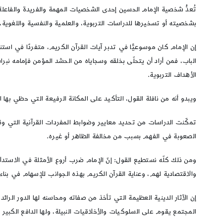
تُعدُّ شخصية الإمام الحسين إحدى الشخصيات المهمة والفريدة والفاعلة
بشخصيته أو تسخيرها للدراسات التربوية، والعلمية والنفسية واللغوية، ل
إن الإمام كان موسوعيًّا في تدبر آيات القرآن الكريم، متفردًا في استنب
الباب، فمن أراد أن يتحلّى بخلقه وسجاياه من الحشد المؤمن فإمامه ن
الأهداف التربوية.
ويبدو أنه من نافلة القول، التأكيد على المكانة الرفيعة التي حظي بها
تمكّنت الدراسات من تحديد معايير وضوابط المفردات القرآنية التي وقف
الصعوبة في الفهم بسبب من مخالفة الظاهر أو غيره.
ومن ذلك كلّه نستطيع القول: إنّ الإمام ضرب أروع الأمثلة في الاستدل
والاقتصادية لهم، وعناية القرآن الكريم بهذه الجوانب للإسهام في بنا
إن الآثار الدينية العظيمة التي تأخذ من صفاته ومحاسنه لها الدور ال
المجتمع يقوم على السلوكيات والأخلاقيات النبيلة، ولها الدافع الكبير