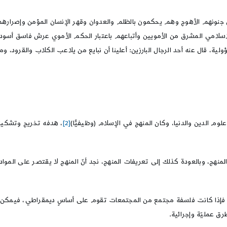
 جنونهم الأهوج وهم يحكمون بالظلم والعدوان وقهر الإنسان المؤمن وإصرارهم 
لإسلامي المشرق من الأمويين وأتباعهم باعتبار الحكم الأموي عرش فاسق أسود ول
، قال عنه أحد الرجال البارزين: أعلينا أن نبايع من يلاعب الكلاب والقرود، ومن
علوم الدين والدنيا، وكان المنهج في الإسلام (وظيفيًّا)
[2]
، هدفه تخريج وتشكيل 
ج، وبالعودة كذلك إلى تعريفات المنهج، نجد أنّ المنهج لا يقتصـر على المواد ا
مع، فإذا كانت فلسفة مجتمع من المجتمعات تقوم على أساسٍ ديمقراطي، فيمكن للم
ق عمليّة وإجرائية.