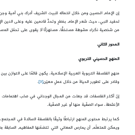
إن الإمام الحسين ومن خلال انتمائه للبيت الشريف أدرك بني أمية وجن
لحفيد النبي، حيث شعر الإمام بخطرٍ وتحدٍّ قادمين عليه وعلى الدين ا
من شخصية نكراء مشوهة مستخفًّا، مستهزئًا لا يقوى على تحمّل المسؤولية
المحور الثاني
المنهج الحسيني التربوي
منهج الفلسفة التربوية العربية الإسلامية، يكون قائمًا على التوازن بين 
وقادر على تطوير الحياة من خلال عملٍ معيّن
[3]
.
إنّ أكثر الفلسفات قد جعلت من المجال الوجداني في صلب اهتمامات المنه
الأنشطة، سواء الصفّية منها أو غير الصفّية.
كما يرتبط محتوى المنهج ارتباطًا وثيقًا بالفلسفة السائدة في المجت
ويمكن للمتعلّم أن يمارس المعاني التي تتضمّنها المفاهيم السابقة بطر