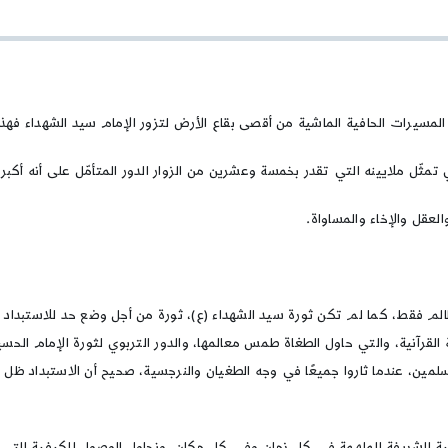
وحي
الأربعينية
الدور
التربوي
للثورة
الحسينية
ل المسيرات الحافية الماشية من أقصى بقاع الأرض لتزور الإمام سيد الشهداء فه
 تمثّل ملايينه التي تقدر بخمسة وعشرين من الزوار الدور المتأمّل على أنه أكبر 
عقل والإخاء والمساواة.
لم فقط، كما لم تكن ثورة سيد الشهداء (ع)، ثورة من أجل وضع حد للاستبداد الأم
لقرآنية، والتي حاول الطغاة طمس معالمها، والدور التربوي لثورة الإمام الحسين
لمسلمين، عندما ثاروا جميعًا في وجه الطغيان والنرجسية، صحيح أن الاستبداد ظل
نية الشريفة الملهمة في كل زمان وفي كل مكان، ونحاول الوصول للكيفية التي ي