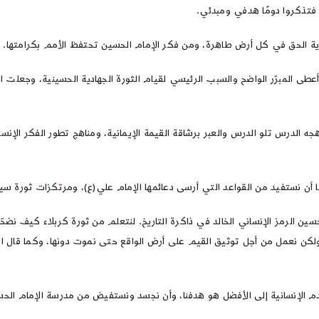
فتذكروا دومًا هدفي ومبدئي.
ة الحق في كل أرض طاهرة، ومن فكر الإمام الحسين تحتفظ الأمم بكرامتها.
أعطى المبرّر الواضح والسبب الرئيسي لقيام الثورة الجهادية الحسينية، وجعلت 
هجه الدرس تلو الدرس والعبر برشاقة القيمة الإيمانية، ومناهج تطور الفكر الإن
ن نستفيد من القواعد التي أرسى دعائمها الإمام علي(ع)، ومرتكزات ثورة سيد 
سين الرمز الإنساني الخالد في ذاكرة التاريخ. لنتعلم من ثورة كربلاء كيف ن
 ولكن نعمل من أجل توثيق القيم على أرض الواقع حتى نموت دونها، وكما قال الإ
تقدم الإنسانية إلى الأفضل هو هدفنا، وأن نجسد ونستفيض من مدرسة الإمام ال