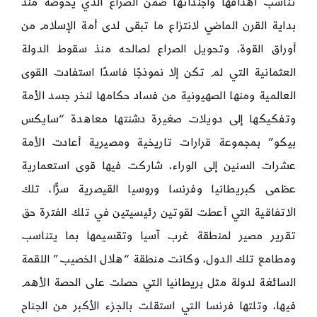
تناسب أهدافها وأجنداتها ضمن الصراع الذي يخوضه منذ
بداية القرن الماضي لانتزاع ما تبقى لدى أمة الإسلام من
أوراق القوة، وتحويل الصراع لصالحه منذ سقوط الدولة
العثمانية التي لم تكن إلا نموذجًا فاسدًا استفادت القوى
العالمية ومنها الصهيونية من فساد حكامها لنخر جسد الأمة
وتفكيكها إلى دويلات صغيرة دشنتها معاهدة “سايكس
بيكو” بمجموعة قرارات تاريخية ومصيرية أعادت الأمة
عشرات السنين إلى الوراء، شاركت فيها قوى استعمارية
عظمى كبريطانيا وفرنسا وروسيا القيصرية سرًّا، تلك
الاتفاقية التي أعطت لقوتين رئيسيتين في تلك الفترة حق
تقرير مصير لمنطقة غرب آسيا وتقسيمها بما يتناسب
ومطامع تلك الدول، وكانت منطقة “هلال الخصيب” اللقمة
السائغة لدولة مثل بريطانيا التي حصلت على الحصة الأهم
فيها، وتلتها فرنسا التي استقلت بالجزء الأكبر من الجناح