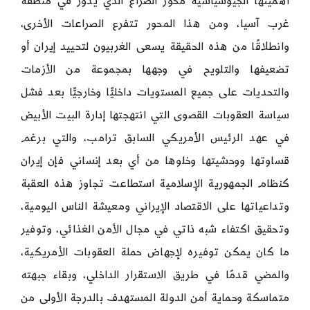
أهميتها الجيوسياسية محور الصراع الذي يدور في منطقة
غرب آسيا، ومن هذا المحور تتفرع الصراعات الأخرى،
وانطلاقًا من هذه الحقيقة يسعى الغربيون لتحييد إيران أو
تضعيفها والتلويح في وجهها بمجموعة من الأزمات
والتحديات على جميع المستويات داخليًّا وخارجيًّا بعد فشل
سياسة العقوبات القصوى التي انتهجتها إدارة البيت الأبيض
في عهد الرئيس الأمريكي السابق ترامب، والتي برغم
قساوتها ووحشيتها وخلوها من أي بعد إنساني فإن إيران
كنظام الجمهورية الإسلامية استطاعت تجاوز هذه العقبة
وتداعياتها على الاقتصاد الإيراني ومعيشة الناس اليومية،
وتحقيق اكتفاء شبه ذاتي في مجال الأمن الغذائي، وتوفير
ما كان يمكن توفيره لإجهاض حملة العقوبات الأمريكية،
والمضي قدمًا في طريق الاستقرار الداخلي، وبقاء جبهته
متماسكة وحماية أمن الدولة المستهدف بالدرجة الأولى من