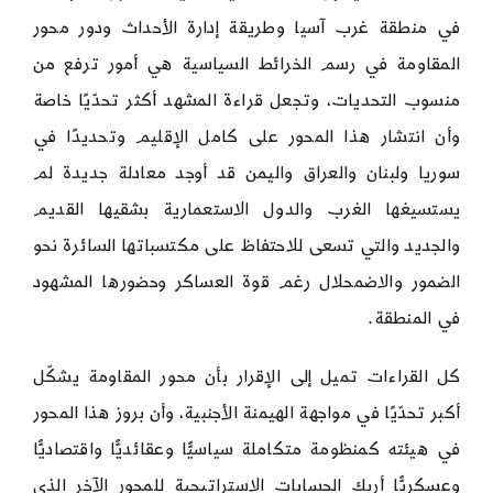
في منطقة غرب آسيا وطريقة إدارة الأحداث ودور محور
المقاومة في رسم الخرائط السياسية هي أمور ترفع من
منسوب التحديات، وتجعل قراءة المشهد أكثر تحدّيًا خاصة
وأن انتشار هذا المحور على كامل الإقليم وتحديدًا في
سوريا ولبنان والعراق واليمن قد أوجد معادلة جديدة لم
يستسيغها الغرب والدول الاستعمارية بشقيها القديم
والجديد والتي تسعى للاحتفاظ على مكتسباتها السائرة نحو
الضمور والاضمحلال رغم قوة العساكر وحضورها المشهود
في المنطقة.
كل القراءات تميل إلى الإقرار بأن محور المقاومة يشكّل
أكبر تحدّيًا في مواجهة الهيمنة الأجنبية، وأن بروز هذا المحور
في هيئته كمنظومة متكاملة سياسيًّا وعقائديًّا واقتصاديًّا
وعسكريًّا أربك الحسابات الاستراتيجية للمحور الآخر الذي