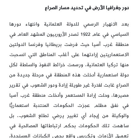
دور جغرافيا الأرض في تحديد مسار الصراع
بعد الانهيار الرسمي للدولة العثمانية وانتهاء دورها
السياسي في عام 1922 تصدر الأروربيون المشهد العام في
منطقة غرب آسيا حيث فرضت بريطانيا وفرنسا الدولتين
الاستعماريتين إرادتهما على أغلب المناطق التي انسحبت
منها تركيا العثمانية، ورسمت خرائط النفوذ والسلطة لكل
دولة استعمارية أدخلت هذه المنطقة في مرحلة جديدة من
الصراع غابت لفترة غير طويلة إرادة ودور الشعوب في تقرير
مصيرها، وحلت إرادة المستعمر وأدخلت منطقة غرب آسيا
في نفق مظلم عجزت الحكومات المنتدبة استعماريًّا
والوكيلة من إيجاد أي تغيير يرضي تطلع الشعوب، بل
ساهمت تلك الحكومات بحكم ارتباطاتها المصالحية في
تعميق الأزمات وتكريس واقع يحمي الكيانات المستجدة،