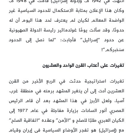
انتهت في 1942 م، و(دولة إسرائيل) قامت في 1948 م،
وكان هذا الإعلان بمثابة الاستكمال للحدود السياسية غير
الواضحة المعالم لكيان لم يعترف لحد هذا اليوم أن له
حدودًا، وقد سألت يومًا غولدمائير رئيسة الدولة الصهيونية
عن حدود “إسرائيل” فأجابت: “لما نصل إلى الحدود
سنخبركم”!
تغيرات على أعتاب القرن الواحد والعشرون
تغيرات استراتيجية حدثت في الربع الأخير من القرن
العشرين أدت إلى أن يتغير المشهد برمته في منطقة غرب
آسيا، ولعل الأبرز في هذا المشهد بعد أن قام الرئيس
المصري أنور السادات بزيارة مفاجئة في عام 1977 إلى
الكيان العبري طلبًا للصلح و “الأمن” وعقده “اتفاقية الصلح”
مع (إسرائيل) هو تفجر الأوضاع السياسية في إيران وقيام