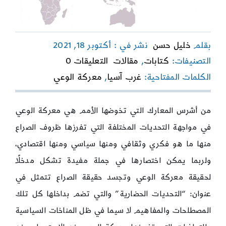
بقلم
خليل حسن
نشر في : أكتوبر 18, 2021
on
التصنيفات:
كتابات
,
مقالات
التعليقات 0
مسار
الكلمات المفتاحية:
غرب آسيا
,
معركة الوعي
الصراع
في
معركة
الوعي
من أشرس المعارك التي تخوضها الأمم هي معركة الوعي
على
في مواجهة التحديات المختلفة التي تفرزها ظروف الصراع
تخوم
غرب
منها ما هو فكري وثقافي ومنها سياسي ومنها اقتصادي،
آسيا
ولربما يمكن اختصارها في جملة مفيدة تشكل مدخلًا
لحقيقة معركة الوعي وتجسد حقيقة الصراع تتمثل في
عنوان: “التحديات الحضارية” والتي تضم بداخلها كل تلك
المصطلحات والمفاهيم لا سيما في ظل المناخات السياسية