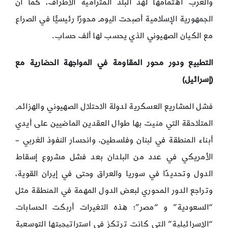
والغرب اهتمامها لهذ البلد المترامية الأطراف، كما أن
الجمهورية الإسلامية أصبحت اليوم محورًا رئيسيًّا في الصراع
مع الكيان الصهيوني الذي يحسب لها ألف حساب.
التطبيع ودور محور المقاومة في المواجهة الحضارية مع
(إسرائيل)
فشل المشاريع العسكرية لدولة الاحتلال الصهيوني والهزائم
المتلاحقة التي منيت بها طوال العقدين الماضيين على أيدي
أبناء المنطقة في لبنان وفلسطين، وانحسار النفوذ الغربي –
الأمريكي في عدد من البلدان بعد فشل مشروع إسقاط
الدول وتحديدًا في سوريا والعراق وحتى في إيران القوية،
وتراجع الدور المحوري لبعض الدول المهمة في المنطقة مثل
“السعودية” و “مصر”؛ هذه التغيرات أربكت الحسابات
“الإسرائيلية” التي كانت ترتكز في استراتيجيتها التوسعية