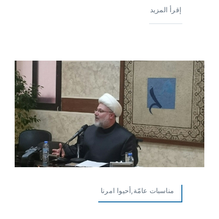
إقرأ المزيد
مناسبات عامّة,أحيوا امرنا