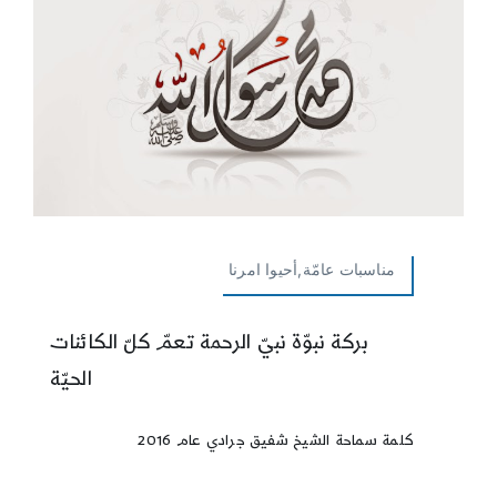
مناسبات عامّة,أحيوا امرنا
بركة نبوّة نبيّ الرحمة تعمّ كلّ الكائنات
الحيّة
كلمة سماحة الشيخ شفيق جرادي عام 2016