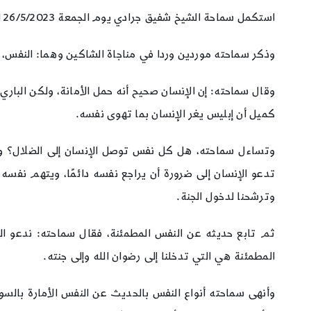
استكمل سماحة الشيخ شفيق جرادي يوم الجمعة 26/5/2023 المحاضرة الثالثة من سلسلة محاضرات “
وذكر سماحته موردين وردا في مناجاة الشاكين وهما: النفس، 
وقال سماحته: إن الإنسان صحيح أنه حمل الأمانة، ولكن البار
كميل أن إبليس يغر الإنسان بما تهوى نفسه.
وتساءل سماحته، هل كل نفس توصل الإنسان إلى الضلال؟ وفي 
تدعو الإنسان إلى ضرورة أن يراجع نفسه دائمًا، ويتهم نفسه د
وترشحنا لدخول الجنة.
ثم تابع حديثه عن النفس المطمئنة، فقال سماحته: ندعو ال
المطمئنة هي التي تدخلنا إلى رضوان الله وإلى جنته.
وأنهى سماحته أنواع النفس بالحديث عن النفس الأمارة بالس