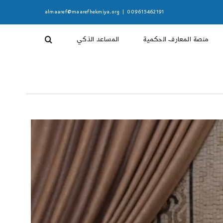
almaaref@maarefhekmiya.org
|
009615462191
منصة المعارف الحكمية
المساعد الذكي