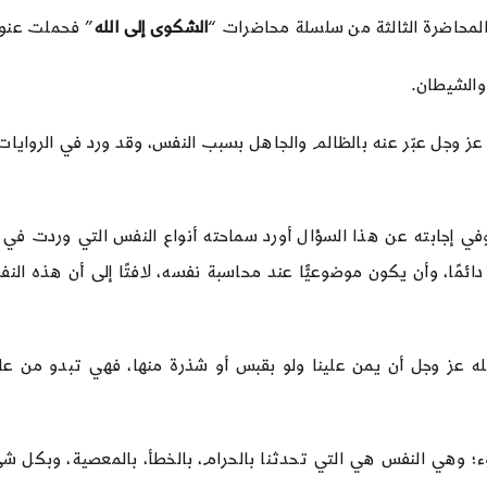
الشكوى إلى الله
” فحملت عنوا
والشيطان.
ي عز وجل عبّر عنه بالظالم والجاهل بسبب النفس، وقد ورد في الرواي
إجابته عن هذا السؤال أورد سماحته أنواع النفس التي وردت في ا
ائمًا، وأن يكون موضوعيًّا عند محاسبة نفسه، لافتًا إلى أن هذه الن
له عز وجل أن يمن علينا ولو بقبس أو شذرة منها، فهي تبدو من ع
وء؛ وهي النفس هي التي تحدثنا بالحرام، بالخطأ، بالمعصية، وبكل 