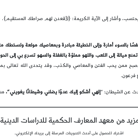
 يحتسب، وأشار إلى الآية الكريمة: ﴿لأقعدن لهم صراطك المستقيم﴾. فت
نفسًا بالسوء أمارة وإلى الخطيئة مبادرة وبمعاصيك مولعة ولسخطك
تمنع ميالة إلى اللعب واللهو مملوّة بالغفلة والسهو تسرع بي إلى ال
صبح ممن يحب الفتن والمعاصي والكذب، وقد يتحدى الله تعالى بمعاصي
 فرعون.
دث عن الشيطان: “
إلهي أشكو إليك عدوًا يضلني وشيطانًا يغويني”،
مشي
يد من معهد المعارف الحكمية للدراسات الدينية
اشترك للحصول على أحدث التدوينات المرسلة إلى بريدك الإلكتروني.