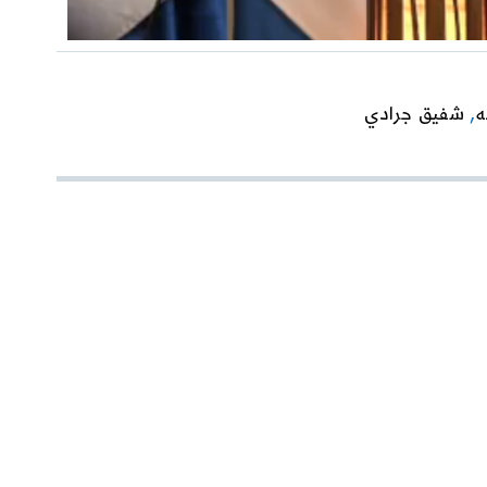
ه
,
شفيق جرادي