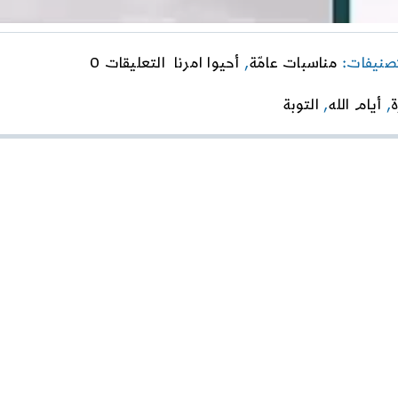
on
تصنيفات:
مناسبات عامّة
,
أحيوا امرنا
التعليقات 0
روح
العبادة
,
أيام الله
,
التوبة
و
موعظة
وآية-
الحلقة
الأولى