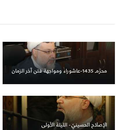
محرّم 1435-عاشوراء ومواجهة فتن آخر الزمان
الإصلاح الحسينيّ- الليلة الأولى