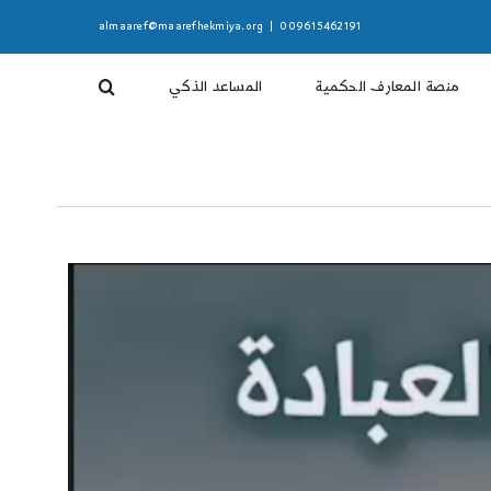
almaaref@maarefhekmiya.org
|
009615462191
منصة المعارف الحكمية
المساعد الذكي