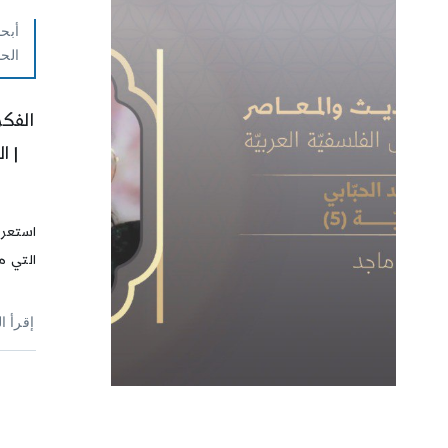
أبحا
الح
الفكر
| ا
استعرض
التي مر
إقرأ ا