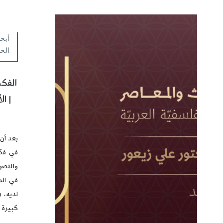
أبحا
الح
الفكر
| ا
بعد أن 
في فكر
والتصو
في الم
لديه، 
كبيرة