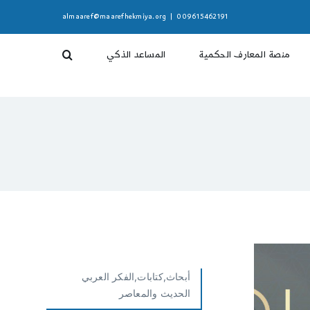
almaaref@maarefhekmiya.org
|
009615462191
منصة المعارف الحكمية
المساعد الذكي
أبحاث,كتابات,الفكر العربي
الحديث والمعاصر