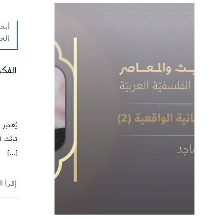
أبحا
الح
الفكر
يُعتبر 
تبنّت 
[...]
إقرأ ا