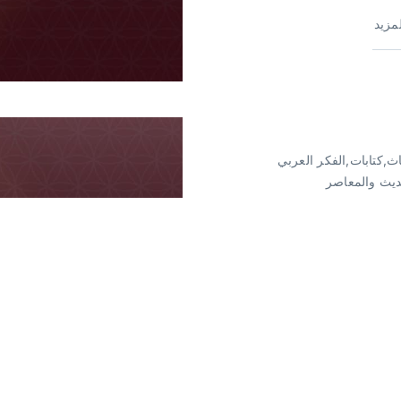
لمزيد
ث,كتابات,الفكر العربي
ديث والمعاصر
 العربي الحديث والمعاصر
| علي زيعور رائد المدرسة
فسانية العربية – المؤلفات
والتسويغ للمشروع
لدكتور علي زيعور الرائد في
نفسانيات، فهو من [...]