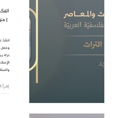
الفكر
| من
انشدّ ع
وعمل ع
نراه ير
الإسلام
والسنة 
إقرأ ا