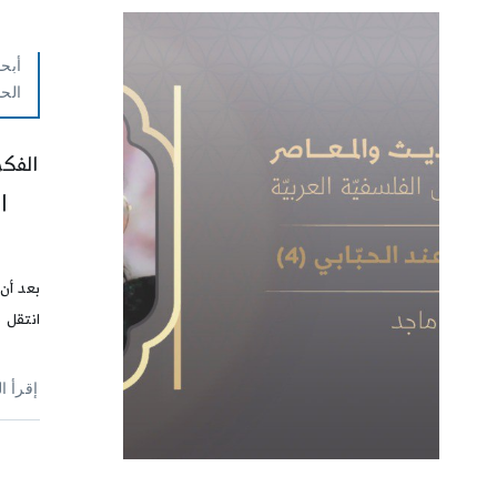
أبحا
الح
الفكر
|
بعد أن 
انتقل ب
إقرأ ا