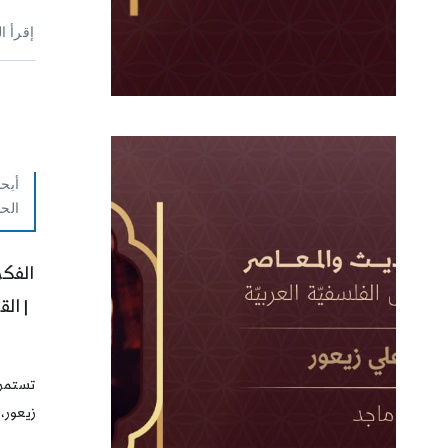
إقرأ ا
أبحا
الح
الفكر
| ال
تستمر 
زيعور، 