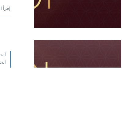
إقرأ ا
أبحا
الح
الفكر
الن
يعتبر ا
مجال ال