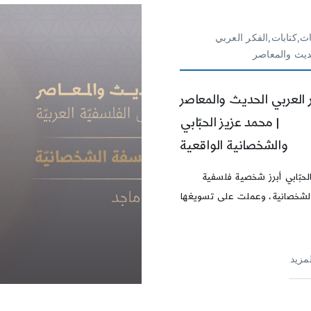
ث,كتابات,الفكر العربي
ديث والمعاصر
 العربي الحديث والمعاصر
| محمد عزيز الحبّابي
والشخصانية الواقعية
الحبّابي أبرز شخصية فلسفية
الشخصانية، وعملت على تسويغها
لمزيد