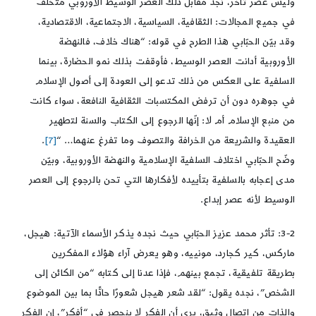
وليس عصر تأخر، نجد مقابل ذلك العصر الوسيط الأوروبي متخلف
في جميع المجالات: الثقافية، السياسية، الاجتماعية، الاقتصادية،
وقد بيّن الحبّابي هذا الطرح في قوله: “هناك خلاف، فالنهضة
الأوروبية أدانت العصر الوسيط، فأوقفت بذلك نمو الحضارة، بينما
السلفية على العكس من ذلك تدعو إلى العودة إلى أصول الإسلام
في جوهره دون أن ترفض المكتسبات الثقافية النافعة، سواء كانت
من منبع الإسلام أم لا: إنّها الرجوع إلى الكتاب والسنة لتطهير
العقيدة والشريعة من الخرافة والتصوف وما تفرغ عنهما… “
[7]
.
وضّح الحبّابي اختلاف السلفية الإسلامية والنهضة الأوروبية، وبيّن
مدى إعجابه بالسلفية بتأييده لأفكارها التي تحن بالرجوع إلى العصر
الوسيط لأنه عصر إبداع.
3-2: تأثر محمد عزيز الحبّابي حيث نجده يذكر الأسماء الآتية: هيجل،
ماركس، كير كجارد، مونييه، وهو يعرض آراء هؤلاء المفكرين
بطريقة تلفيقية، تجمع بينهم، فإذا عدنا إلى كتابه “من الكائن إلى
الشخص”، نجده يقول: “لقد شعر هيجل شعورًا حادًّا بما بين الموضوع
والذات من اتصال وثيق، يرى أن الفكر لا ينحصر في “أفكر”، إن الفكر