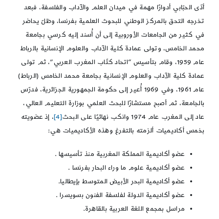
أدّى الحبّابي أدوارًا مهمة في ميدان العلم والآداب والفلسفة، فبعد
تخرجه التحق بالمركز الوطني للبحوث العلمية بفرنسا، وظلّ يحاضر
في كثير من الجامعات الأوروبية إلى أن أُسند إليه كرسي بجامعة
محمد الخامس، وتولى عمادة كلية الآداب والعلوم الإنسانية بالرباط
عام 1959، وقام بتأسيس “اتحاد كتّاب المغرب العربي”، ثم تولى
عمادة كلية الآداب والعلوم الإنسانية بجامعة محمد الخامس (الرباط)
عام 1961، وفي 1969 أُعير إلى حكومة الجمهورية الجزائرية، فدرّس
بالجامعة، ثم أصبح مستشارًا للبحث العلمي بوزارة التعليم العالي،
عاد إلى المغرب عام 1974 وانكب نهائيًا على البحث
[4]
، إذ عضويته
بخمس أكاديميات ألزمته بالتفرغ وهذه الأكاديميات هي:
عضو أكاديمية المملكة المغربية منذ تأسيسها .
عضو أكاديمية علوم ما وراء البحار بفرنسا .
عضو أكاديمية البحر الأبيض المتوسط بإيطاليا.
عضو أكاديمية الدولة لفلسفة الفنون بسويسرا .
مراسل بمجمع اللغة العربية بالقاهرة.