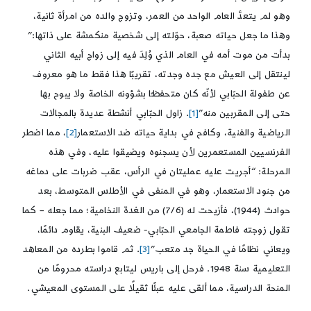
وهو لم يتعدَّ العام الواحد من العمر، وتزوج والده من امرأة ثانية،
وهذا ما جعل حياته صعبة، حوّلته إلى شخصية منكمشة على ذاتها:”
بدأت من موت أمه في العام الذي وُلِدَ فيه إلى زواج أبيه الثاني
لينتقل إلى العيش مع جده وجدته، تقريبًا هذا فقط ما هو معروف
عن طفولة الحبّابي لأنّه كان متحفظـًا بشؤونه الخاصة ولا يبوح بها
حتى إلى المقربين منه”
[1]
. زاول الحبّابي أنشطة عديدة بالمجالات
الرياضية والفنية، وكافح في بداية حياته ضد الاستعمار
[2]
، مما اضطر
الفرنسيين المستعمرين لأن يسجنوه ويضيقوا عليه، وفي هذه
المرحلة: “أجريت عليه عمليتان في الرأس، عقب ضربات على دماغه
من جنود الاستعمار، وهو في المنفى في الأطلس المتوسط، بعد
حوادث (1944)، فأزيحت له (7/6) من الغدة النخامية؛ مما جعله – كما
تقول زوجته فاطمة الجامعي الحبّابي- ضعيف البنية، يقاوم دائمًا،
ويعاني نظامًا في الحياة جد متعب”
[3]
. ثم قاموا بطرده من المعاهد
التعليمية سنة 1948. فرحل إلى باريس ليتابع دراسته محرومًا من
المنحة الدراسية، مما ألقى عليه عبئًا ثقيلًا على المستوى المعيشي.