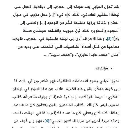
لقد تحوّل الحبّابي بعد عودته إلى المغرب إلى دينامية، تعمل على
نهضة التفكير الفلسفيّ، لذلك نراه في: “[..] عمل دؤوب في مجال
الفكر والثقافة برؤية منفتحة تنفّر من الجمود […] وتسعى إلى
التجديد والتطوير؛ لذلك فإنّ حيويته وانفتاحه سيظلان معلمًا
بارزًا”
[5]
، وهذا الأمر قد أدى إلى نهضة فلسفية في المغرب، ظهرت
معالمها من خلال أسماء الشخصيات التي تتلمذت على يديه من
أمثال “محمد عابد الجابري”، و”محمد سبيلا”….
مؤلفاته
تميّز الحبّابي بتنوع اهتماماته الثقافية، فهو شاعر وروائي بالإضافة
إلى كونه مفكّر، يقول عبد الكريم غلاب عن هذا التنوع في الإنتاج
الفكري: “حينما نقرأ كتبه الإبداعية شعرًا، أو رواية، نشعر أنّه كاتب
متميز، ليس كأولئك الكتّاب المبدعين الذين يعطون كلّ ما عندهم
إبداعًا، لكنّه كان يعطي كلّ ما عنده فكرًا وإبداعًا في الوقت نفسه.
وهذه ميزة أخرى من مزايا الدكتور الحبّابي”
[6]
، فهو وإن عُرف من