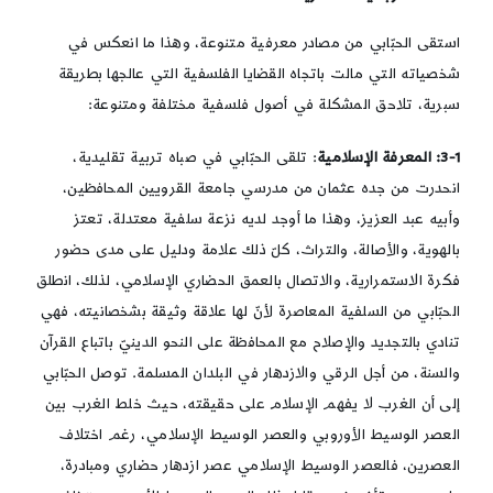
استقى الحبّابي من مصادر معرفية متنوعة، وهذا ما انعكس في
شخصياته التي مالت باتجاه القضايا الفلسفية التي عالجها بطريقة
سبرية، تلاحق المشكلة في أصول فلسفية مختلفة ومتنوعة:
3-1: المعرفة الإسلامية
: تلقى الحبّابي في صباه تربية تقليدية،
انحدرت من جده عثمان من مدرسي جامعة القرويين المحافظين،
وأبيه عبد العزيز، وهذا ما أوجد لديه نزعة سلفية معتدلة، تعتز
بالهوية، والأصالة، والتراث، كلّ ذلك علامة ودليل على مدى حضور
فكرة الاستمرارية، والاتصال بالعمق الحضاري الإسلامي، لذلك، انطلق
الحبّابي من السلفية المعاصرة لأنّ لها علاقة وثيقة بشخصانيته، فهي
تنادي بالتجديد والإصلاح مع المحافظة على النحو الدينيّ باتباع القرآن
والسنة، من أجل الرقي والازدهار في البلدان المسلمة. توصل الحبّابي
إلى أن الغرب لا يفهم الإسلام على حقيقته، حيث خلط الغرب بين
العصر الوسيط الأوروبي والعصر الوسيط الإسلامي، رغم اختلاف
العصرين، فالعصر الوسيط الإسلامي عصر ازدهار حضاري ومبادرة،