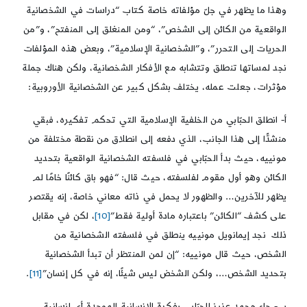
وهذا ما يظهر في جلّ مؤلفاته خاصة كتاب “دراسات في الشخصانية
الواقعية من الكائن إلى الشخص”، “ومن المنغلق إلى المنفتح”، و”من
الحريات إلى التحرر”، و”الشخصانية الإسلامية”، وبعض هذه المؤلفات
نجد لمساتها تنطلق وتتشابه مع الأفكار الشخصانية، ولكن هناك جملة
مؤثرات، جعلت عمله، يختلف بشكل كبير عن الشخصانية الأوروبية:
أ- انطلق الحبّابي من الخلفية الإسلامية التي تحكم تفكيره، فبقي
منشدًّا إلى هذا الجانب، الذي دفعه إلى انطلاق من نقطة مختلفة من
مونييه، حيث بدأ الحبّابي في فلسفته الشخصانية الواقعية بتحديد
الكائن وهو أول مقوم لفلسفته، حيث قال: “فهو باق كائنًا خامًا لم
يظهر للآخرين… والظهور لا يحمل في ذاته معاني خاصة، إنه يقتصر
على كشف “الكائن” باعتباره مادة أولية فقط”
[10]
، لكن في مقابل
ذلك نجد إيمانويل مونييه ينطلق في فلسفته الشخصانية من
الشخص، حيث قال مونييه: “إن لمن المنتظر أن تبدأ الشخصانية
بتحديد الشخص…، ولكن الشخض ليس شيئًا، إنه في كل إنسان”
[11]
.
ب- جاء محمد عزيز الحبّابي بفكرة الإنسانية الموحدة أي إنسانية