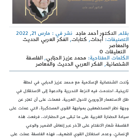
بقلم
الدكتور أحمد ماجد
نشر في : مارس 21, 2022
التصنيفات:
أبحاث
,
كتابات
,
الفكر العربي الحديث
والمعاصر
on
التعليقات 0
الفكر
الكلمات المفتاحية:
محمد عزيز الحبّابي
,
الفلسفة
العربي
الشخصانية
,
الفكر العربي الحديث والمعاصر
الحديث
والمعاصر
|
وُلدت الشخصانية الإسلامية مع محمد عزيز الحبابي في لحظة
محمد
تاريخية، احتدمت فيه النزعة التحررية والدعوة إلى الاستقلال في
عزيز
ظلّ الاستعمار الأوروبيّ للدول العربية، فعملت على أن تعبّر عن
الحبّابي
والفلسفة
وجهة نظر المستضعفين بمواجهة القوى المستكبرة، التي عملت على
الشخصانية
سيادة الحضارة الغربية على ما تبقى من الحضارات، فرفعت هذه
الفلسفة شعار الانفتاح على الآخر عبر إنعاش الضمير والوعي
الإنسانيّ، وعدم استغلال القوي للضعيف، فهذه الفلسفة عملت على