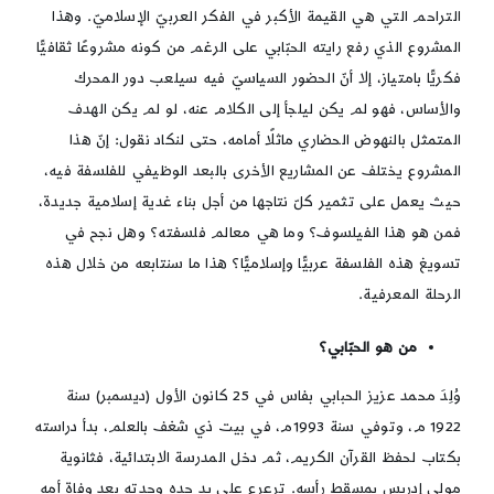
التراحم التي هي القيمة الأكبر في الفكر العربيّ الإسلاميّ. وهذا
المشروع الذي رفع رايته الحبّابي على الرغم من كونه مشروعًا ثقافيًّا
فكريًّا بامتياز، إلا أنّ الحضور السياسيّ فيه سيلعب دور المحرك
والأساس، فهو لم يكن ليلجأ إلى الكلام عنه، لو لم يكن الهدف
المتمثل بالنهوض الحضاري ماثلًا أمامه، حتى لنكاد نقول: إنّ هذا
المشروع يختلف عن المشاريع الأخرى بالبعد الوظيفي للفلسفة فيه،
حيث يعمل على تثمير كلّ نتاجها من أجل بناء غدية إسلامية جديدة،
فمن هو هذا الفيلسوف؟ وما هي معالم فلسفته؟ وهل نجح في
تسويغ هذه الفلسفة عربيًّا وإسلاميًّا؟ هذا ما سنتابعه من خلال هذه
الرحلة المعرفية.
من هو الحبّابي؟
وُلِدَ محمد عزيز الحبابي بفاس في 25 كانون الأول (ديسمبر) سنة
1922 م، وتوفي سنة 1993م، في بيت ذي شغف بالعلم، بدأ دراسته
بكتاب لحفظ القرآن الكريم، ثم دخل المدرسة الابتدائية، فثانوية
مولى إدريس بمسقط رأسه. ترعرع على يد جده وجدته بعد وفاة أمه