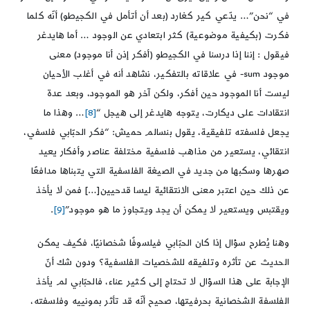
في “نحن”… يدّعي كير كغارد (بعد أن أتأمل في الكجيطو) أنّه كلما
فكرت (بكيفية موضوعية) كثر ابتعادي عن الوجود … أما هايدغر
فيقول : إننا إذا درسنا في الكجيطو (أفكر إذن أنا موجود) معنى
موجود sum- في علاقاته بالتفكير، نشاهد أنه في أغلب الأحيان
ليست أنا الموجود حين أفكر، ولكن آخر هو الموجود، وبعد عدة
انتقادات على ديكارت، يتوجه هايدغر إلى هيجل “
[8]
… وهذا ما
يجعل فلسفته تلفيقية، يقول بنسالم حميش: “فكر الحبّابي فلسفي،
انتقائي، يستعير من مذاهب فلسفية مختلفة عناصر وأفكار يعيد
صهرها وسكبها من جديد في الصيغة الفلسفية التي يتبناها مدافعًا
عن ذلك حين اعتبر معنى الانتقائية ليسا قدحيين[…] فمن لا يأخذ
ويقتبس ويستعير لا يمكن أن يجد ويتجاوز ما هو موجود”
[9]
.
وهنا يُطرح سؤال إذا كان الحبّابي فيلسوفًا شخصانيًا، فكيف يمكن
الحديث عن تأثره وتلفيقه للشخصيات الفلسفية؟ ودون شك أنّ
الإجابة على هذا السؤال لا تحتاج إلى كثير عناء، فالحبّابي لم يأخذ
الفلسفة الشخصانية بحرفيتها، صحيح أنّه قد تأثر بمونييه وفلسفته،