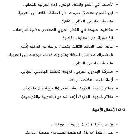
تأملات في اللغو واللغة، تونس، الدار العربية للكتاب.
ابن خلدون معاصرًا، بيروت، دار الحداثة، نقلته إلى العربية
فاطمة الجامعي الحبّابي، 1984.
مفاهيم مبهمة في الفكر العربي المعاصر، مكتبة الدراسات
الفلسفية، دار المعارف القاهرة.
عالم الغد: العالم الثالث يتهم/ دراسة عن الغدية (نُشِر
بالاشتراك مع الدار البيضاء وشربوك كندا)، ترجمته إلى العربية
فاطمة الجامعي الحبّابي.
معركة البترول العربي، ترجمة فاطمة الجامعي الحبّابي.
أزمة القيم، عكاظ، الرباط.
دفاتر غدوية، الجزء1، أمة القيم (بالعربية والإنجليزية).
دفاتر غدوية، الجزء2، أزمة النماذج (بالعربية والفرنسية).
2-2: الأعمال الأدبية
بؤس وضياء (شعر)، بيروت، عويدات.
جيل الظمأ (رواية)، المطبعة العصرية/ جمعية التأليف