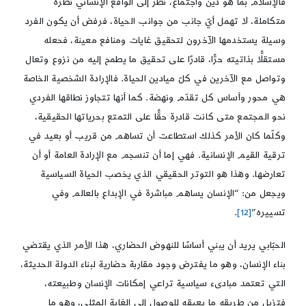
فالإسلام بما هو دين واجتماع، نظر إلى الواقع الإنساني نظرة
متكاملة، لا تهمل أيّ جانب من جوانب الحياة، فرفض أن يكون الفرد
وسيلة يستخدمها الآخرون لتحقيق غايات ومنافع معينة، فحعله
مستقلًّا بذاتيته حرًّا، قادرًا على تحقيق ما يطمح إليه من نزوع وتعال
وتواصل مع الآخرين في كلّ ميادين الحياة. فالإرادة الشخصية الخاصة
هي محور وأساس كل تقدّم ونهضة. كما أنها تتجاوز نطاقها الفردي
نحو المجتمع متى كانت قادرة حقًّا على التمتع بحرياتها الحقيقية،
وكلّما كان الأمر كذلك استطاعت أن تساهم من قريب أو بعيد في
ترقية القيم الإنسانية. فهي إما أن تنسجم مع الإرادة العامة أو أن
تعارضها. وهذا هو التوتر الحقيقي الذي يخصب الحياة السياسية
ويجعل من: “الإنسان يساهم مباشرة في الإبداع بالعالم وفي
تسييره”
[12]
.
الحبّابي يريد أن يبني أساسًا للنهوض الحضاري، هذا الأمر الذي يقتضي
بناء الإنسان، وهو ما يفترض وجود مقاربة حضارية لبناء الدولة الحديثة،
التي تعتمد مبادىء سياسية تراعي إمكانات الإنسان وطبيعته،
فتزيل من طريقه ما يعيقه للوصول إلى الغاية المثلى، وهو ما