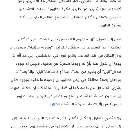
محيطه، والعالم الخارجي، صار الشخص المفكر مع الآخرين، ومن
كلامهم مع الآخرين عن طريق فكرة الظهور”، يحدث التشخصن
الخارجي بتفاعل الكائن المعطى الخام مع العالم الخارجي وذلك
بفكرة الظهور.
نصل إلى القول: “إنّ مفهوم التشحصن يقي الباحث، في “الكائن
البشري” من السقوط في مشكل الثنائية: “وجود- ماهية”. فبمجرد ما
يبرز الكائن في هذا العالم، يشرع فورًا في التشخصن، إلى حدّ أنّه لا
يجوز أن نقول عنه بأنّ له وجودًا منعزلًا عن ماهية. فليس له وجود
محض”قبل” أن يصير من”بعد”، هذا أو ذاك. فالـ”قبل” والـ”بعد” لا
يوجدان بصفة مطلقة في زمن مطلق، بل وجودهما مقيّد بوجود كائن
بشري، قد جعل من نفسه كذا أو كذا، وإلا لما أمكننا أن نتكلم عنهما.
إن مجموع عملية التشخصن، يقع وينتظم في الزمن، بينما ظهور
الزمن ليس إلا نتيجة للحركة المشخصنة”
[9]
.
وهنا يُطرح تساؤل إذا كان الكائن يتأثر بالـ”حيّز” الذي يوجد فيه، هل
هذا يعني أنّ الأشخاص يجب أن يتشابهوا في تشخصنهم، يجيب عن