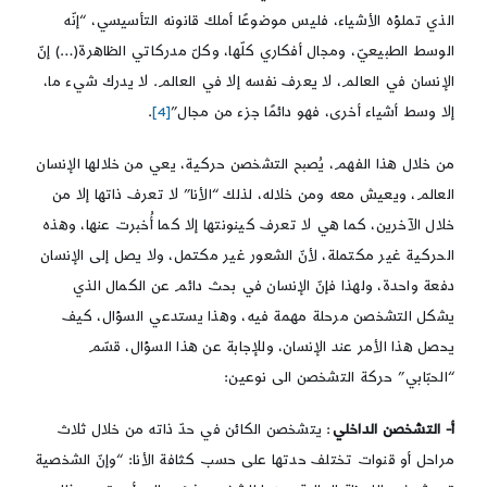
الذي تملؤه الأشياء، فليس موضوعًا أملك قانونه التأسيسي، “إنّه
الوسط الطبيعيّ، ومجال أفكاري كلّها، وكلّ مدركاتي الظاهرة(…) إنّ
الإنسان في العالم، لا يعرف نفسه إلا في العالم. لا يدرك شيء ما،
إلا وسط أشياء أخرى، فهو دائمًا جزء من مجال”
[4]
.
من خلال هذا الفهم، يُصبح التشخصن حركية، يعي من خلالها الإنسان
العالم، ويعيش معه ومن خلاله، لذلك “الأنا” لا تعرف ذاتها إلا من
خلال الآخرين، كما هي لا تعرف كينونتها إلا كما أُخبرت عنها، وهذه
الحركية غير مكتملة، لأنّ الشعور غير مكتمل، ولا يصل إلى الإنسان
دفعة واحدة، ولهذا فإنّ الإنسان في بحث دائم عن الكمال الذي
يشكل التشخصن مرحلة مهمة فيه، وهذا يستدعي السؤال، كيف
يحصل هذا الأمر عند الإنسان، وللإجابة عن هذا السؤال، قسّم
“الحبّابي” حركة التشخصن الى نوعين:
أ- التشخصن الداخلي
: يتشخصن الكائن في حدّ ذاته من خلال ثلاث
مراحل أو قنوات تختلف حدتها على حسب كثافة الأنا: “وإنّ الشخصية