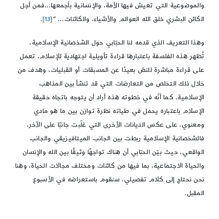
والموضوعية التي تعيش فيها الأمة، والإنسانية بأجمعها…فمن أجل
الكائن البشري خلق الله العوالم والأشياء، والكائنات… “
[13]
.
وهذا التعريف الذي قدمه لنا الحبّابي حول الشخصانية الإسلامية،
تُظهر هذه الفلسفة باعتبارها قراءة تأويلية اجتهادية للإسلام، تعمل
على قراءة مباشرة للنصّ بعيدًا عن المسبقات أو القبليات، وهدف من
خلال ذلك التخلص من التعارضات التي قد تنشأ بين المذاهب
الإسلامية. كما أنّه في خطوته هذه أراد أن يتوجه باتجاه حقيقة
الإسلام باعتباره يحمل في طياته نظرة توازن بين ما هو مادي
ومعنوي، على عكس الديانات الأخرى التي غلّبت جانبًا على الآخر،
فالشخصانية الإسلامية ربطت بين الجانب الميتافيزيقي والجانب
الواقعي، حيث بيّن الحبّابي أن هناك تواجهًا وثيقًا بين الله والإنسان
والحياة الاجتماعية، بما فيها من كائنات ومختلف مجالات الحياة، وهنا
نحن نحتاج إلى كلام تفصيلي، سنقوم باستعراضه في الأسبوع
المقبل.