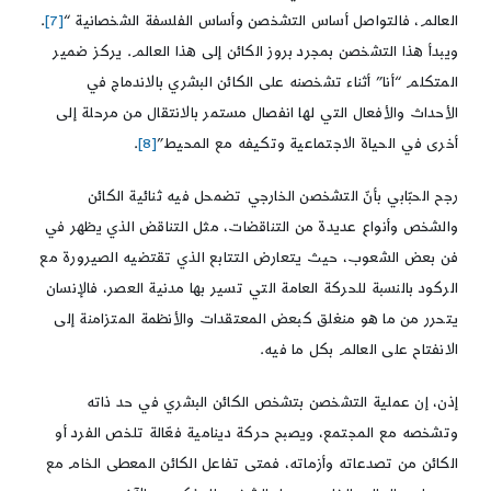
العالم، فالتواصل أساس التشخصن وأساس الفلسفة الشخصانية “
[7]
.
ويبدأ هذا التشخصن بمجرد بروز الكائن إلى هذا العالم. يركز ضمير
المتكلم “أنا” أثناء تشخصنه على الكائن البشري بالاندماج في
الأحداث والأفعال التي لها انفصال مستمر بالانتقال من مرحلة إلى
أخرى في الحياة الاجتماعية وتكيفه مع المحيط”
[8]
.
رجح الحبّابي بأنّ التشخصن الخارجي تضمحل فيه ثنائية الكائن
والشخص وأنواع عديدة من التناقضات، مثل التناقض الذي يظهر في
فن بعض الشعوب، حيث يتعارض التتابع الذي تقتضيه الصيرورة مع
الركود بالنسبة للحركة العامة التي تسير بها مدنية العصر، فالإنسان
يتحرر من ما هو منغلق كبعض المعتقدات والأنظمة المتزامنة إلى
الانفتاح على العالم بكل ما فيه.
إذن، إن عملية التشخصن بتشخص الكائن البشري في حد ذاته
وتشخصه مع المجتمع، ويصبح حركة دينامية فعّالة تلخص الفرد أو
الكائن من تصدعاته وأزماته، فمتى تفاعل الكائن المعطى الخام مع