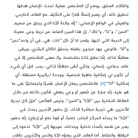
والكلام السابق، يوضح أنّ التشخصن عملية تحدث للإنسان هدفها
تحقيق ذاته، أي يصبح إنسانًا قادرًا على التكيّف مع العالم الخارجي
والعيش في الواقع الإنساني: “إنّه ولادة الأنا الذي ينبثق من صميم
“النحن”، و”ذا”، و”ذاك”. إنّ هذا السير الصاعد من درجة وعي معينة
إلى الدرجة التي تليها، يفسر لنا أنّ كلّ “ذات: هي، في آن واحد”نحن”
و”أنا”. فالوعي جهد مزدوج، بفضله يتحقق الكائن البشري، ويبقى
مطابقًا لذاته. إنّنا نحقق ذاتنا بتشخصننا، ولا معنى للتشخصن إلا في
عالم جماعيّ، إنسانيّ، ولكي أبقى مطابقًا لذاتي، يجب قبل أي شيء،
أن تكون لي إمكانية ماهية شخصية، ووحدة تركيبية مستقلة، أي
إمكانية “أنا””
[3]
، فالتشخصن يجعل الإنسان نفسيًّا واجتماعيًّا على ما
هو عليه، إنّه عبارة عن شعور أو وعي يعطي للكون دلالته من خلال
العلاقة التبادلية بين “الأنا” و”النحن”، وليس العكس: “فإنّ كلّ تجربة
للآخرين، هي تجربة مباشرة للذات. إنّ حضور الآخرين يحدث في
“الأنا” ما يحدثه المركز الجاذب (ملجأ، أو قوة دفع أو إزعاج). إنّه حضور
يعبر عن نفسه بأصداء داخلية وبنداءات موجهة إلى “الأنا” تدعوه إلى
اليقظة والنشاط. أما العالم الذي يملؤه الأنا والنحن والآخرون، بالقدر