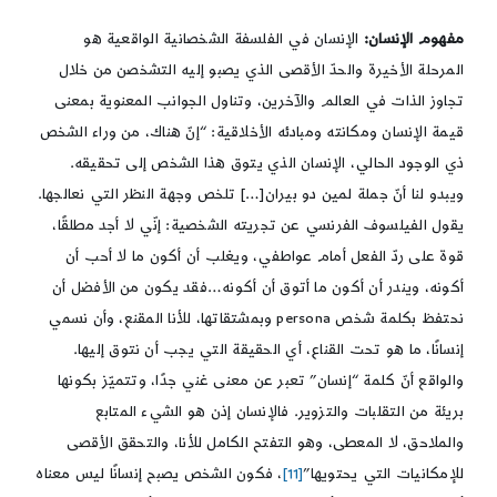
مفهوم الإنسان:
الإنسان في الفلسفة الشخصانية الواقعية هو
المرحلة الأخيرة والحدّ الأقصى الذي يصبو إليه التشخصن من خلال
تجاوز الذات في العالم والآخرين، وتناول الجوانب المعنوية بمعنى
قيمة الإنسان ومكانته ومبادئه الأخلاقية: “إنّ هناك، من وراء الشخص
ذي الوجود الحالي، الإنسان الذي يتوق هذا الشخص إلى تحقيقه.
ويبدو لنا أنّ جملة لمين دو بيران[…] تلخص وجهة النظر التي نعالجها.
يقول الفيلسوف الفرنسي عن تجريته الشخصية: إنّي لا أجد مطلقًا،
قوة على ردّ الفعل أمام عواطفي، ويغلب أن أكون ما لا أحب أن
أكونه، ويندر أن أكون ما أتوق أن أكونه…فقد يكون من الأفضل أن
نحتفظ بكلمة شخص persona وبمشتقاتها، للأنا المقنع، وأن نسمي
إنسانًا، ما هو تحت القناع، أي الحقيقة التي يجب أن نتوق إليها.
والواقع أنّ كلمة “إنسان” تعبر عن معنى غني جدًا، وتتميّز بكونها
بريئة من التقلبات والتزوير. فالإنسان إذن هو الشيء المتابع
والملاحق، لا المعطى، وهو التفتح الكامل للأنا، والتحقق الأقصى
للإمكانيات التي يحتويها”
[11]
، فكون الشخص يصبح إنسانًا ليس معناه