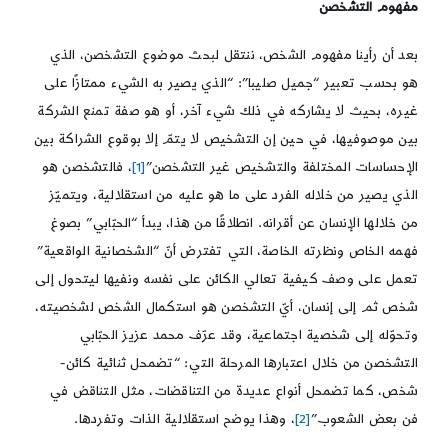
مفهوم التشخصن
بعد أن رأينا مفهوم الشخص، ننتقل لبحث موضوع التشخصن، الذي
هو بحسب تعبير “جميل صليبا”: “الذي يصير به الشيء ممتازًا على
غيره، بحيث لا يشاركه في ذلك شيء آخر، أو هو صفة تمنع الشركة
بين موصوفيها، في حين إن التشخيص لا يتمّ إلا بوقوع الشراكة بين
الإحساسات المختلفة والتشخيص غير التشخصن”
[1]
، فالتشخصن هو
الذي يصير من خلاله الفرد على ما هو عليه من استقلالية، ويتميّز
من خلالها الإنسان عن أقرانه. انطلاقًا من هذا، يبدأ “الحبّابي” بصوغ
فهمه الخاص ونظرته الخاصة، التي تفترض أنّ “الشخصانية الواقعية”
تعمل على وصف كيفية تعالي الكائن على نفسه ونفيها ليتحول إلى
شخص ثم إلى إنسان، أيّ التشخصن هو استكمال الشخص لشخصيته،
وتحوّله إلى شخصية اجتماعية، وقد عرّف محمد عزيز الحبّابي
التشخصن من خلال اعتبارها المرحلة التي: “تضمحل ثنائية كائن-
شخص، كما تضمحل أنواع عديدة من التناقضات، مثل التناقض في
فن بعض الشعوب”
[2]
، وهذا يوضح استقلالية الذات وتفردها.