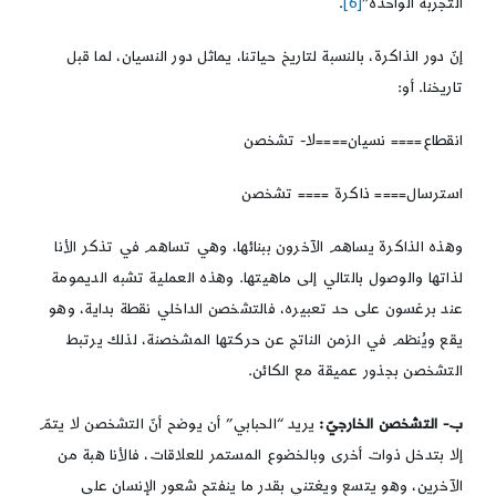
التجربة الواحدة”
[6]
.
إنّ دور الذاكرة، بالنسبة لتاريخ حياتنا، يماثل دور النسيان، لما قبل
تاريخنا. أو:
انقطاع==== نسيان====لا- تشخصن
استرسال==== ذاكرة ==== تشخصن
وهذه الذاكرة يساهم الآخرون ببنائها، وهي تساهم في تذكر الأنا
لذاتها والوصول بالتالي إلى ماهيتها. وهذه العملية تشبه الديمومة
عند برغسون على حد تعبيره، فالتشخصن الداخلي نقطة بداية، وهو
يقع ويُنظم في الزمن الناتج عن حركتها المشخصنة، لذلك يرتبط
التشخصن بجذور عميقة مع الكائن.
ب- التشخصن الخارجيّ:
يريد “الحبابي” أن يوضح أنّ التشخصن لا يتمّ
إلا بتدخل ذوات أخرى وبالخضوع المستمر للعلاقات، فالأنا هبة من
الآخرين، وهو يتسع ويغتني بقدر ما ينفتح شعور الإنسان على