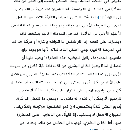
تعيش في اللحظة الحالية، بينما الشخص يذهب إلى أعمق من ذلك
مفكرًا في ذاته داخل الديمومة، أما النسيان فله هيبة تجعله يصبو
إلى النهاية”
[5]
، لقد شبّه الحبّابي المراحل الثلاثة للتشخص بالطفل
الذي في المرحلة الأولى من حياته يمرّ بحالة عدم معرفته لذاته في
الأشهر الأولى من الولادة، ثم في المرحلة الثانية يكتشف ذاته
ويتعرّف على نفسه، إذا أثار شخص ما انتباهه بإشارة أو حركة ما، ثم
في المرحلة الأخيرة وعي الطفل التام لذاته بأنّها موجودة ولها
ماهيتها المحترمة، يقول لتوضيح هذه الفكرة: “يجب علينا أن
نتساءل لماذا يعجز الكائن البشري عن الاحتفاظ بأية ذكرى عن خروجه
الأول (إلى هذا العالم، عالم العلاقات) رغم ما لهذا الخروج من فضل
على الأنا، في كلّ شيء، وحتى في توجيه عفويته النوعية…يشتمل
كلّ وعي، بادىء الأمر، على تكرار، على ذاكرة. بما أنّه لا ماضي
للرضيع، لا يمكن أن تكون له ذاكرة… وبمجرد ما تتدخل الذاكرة،
يُصبح الطفل كائنًا يتشخصن، لأنّ نمو الشخصية مرتبطة بالذكريات.
الحيوان الأسفل لا يستفيد، إلا قليلًا، من التجارب، حتى المتكررة
منها، أما الكائن البشري، فهو، على العكس من ذلك، يتعلم من