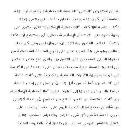
بعد أن استعرض “الحبّابي” الفلسفة الشخصانية الواقعية، أراد لهذه
الفلسفة أن يكون لها مرجعية، تتعلق بالذات التي ينتمي إليها،
فكتب عام 1964 كتاب “الشخصانية الإسلامية” الذي يحتوي على
وجهة نظره التي تثبت بأنّ الإسلام شخصانيّ؛ أي يستطيع أن يتكيّف
ويتجدّد بتعاقب العصور وباختلاف الأمم والأجناس وفي كل أنحاء
العالم، وهو في هذا المورد عمل على إخراج الفلسفة الشخصانية من
تحيّزها الدينيّ المسيحيّ الذي التصق بها، والذي دفع بعض الباحثين
إلى اعتبارها فلسفة دينية مسيحيّة، تعمل على استعادة دور الكنيسة
في فرنسا بمواجهة التيارات العلمانية واللادينية التي كانت فاعلة
في ذلك الحين، كما أنّه من خلال هذا الأمر عمل على إنشاء فلسفة
ترتبط بالدين دون تحوّلها إلى لاهوت دينيّ: “فالشخصانية الإسلامية،
وإن كانت مقتبسة من الدين، تمتنع من الخضوع لأي اتجاه لاهوتي
من شأنه أن يخضع قبليًا، أفضلية الروح على الجسد أو الجسد على
الروح، فالعقيدة قبل كلّ شيء التزام، والالتزام المقصود هنا لا
يتعلق بالطقس الروحي فحسب، بل يتعلق أيضًا بالظروف المادية