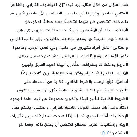
هذا السؤال من خلال مثال، يرد فيه: “إنّ الفيلسوف الفارابي والشاعر
المتنبي تعاصرا، وتواجدا في حلب، وخالطا نفس الأوساط، ولكن رغم
ذلك كله، تشخصن كلّ منهما تشخصنًا جعله مخالفًا للآخر، كلّ
الاختلاف. ذلك أنّ الأشخاص، وإن كانت المؤثرات عليهم هي هي،
فانفعالاتهم الفردية بها ومعها تجعلهم مغايرين. وإلى جانب الفارابي
والمتنبي، عاش أفراد كثيرون في حلب، وفي نفس الزمن، وخالطوا
نفس الأوساط، ومع ذلك لم يبلغوا من التشخصن مستوى يجعل
التاريخ يحتفظ لنا بذكراهم. حقًّا، إن البيئة تمهد الطرق وتهيئ
الأسباب لتفتح الشخصية، ولكن هذه العملية، وإن كانت شرطًا
أساسيًّا، فإنّها ليست بالشرط الكافي، فلا بدّ من الاعتماد على
تأثيرات البيئة، مع اعتبار الشروط الخاصة بكلّ فرد. فعندما تتوفر
الشروط الكافية لتأثير البيئة وتكوين مجموعة من قيم عامة للوجود
(مثلًا حلب أيام سيف الدولة، بالنسبة للفارابي والمتنبي) يتفتح حقل
الإمكانيات أمام الجميع، ثم إنه إذا انعدمت المعارضات، بين تأثيرات
البيئة وإمكانيات الفرد، استطاع الشخص أن يحقق ذاته، وهذا هو
التشخصن”
[10]
.