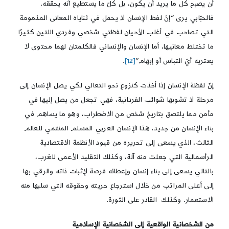
أن يصبح كل ما يريد أن يكون، بل كلّ ما يستطيع أنه يحققه.
فالحبّابي يرى “إنّ لفظ الإنسان لا يحمل في ثناياه المعانى المذمومة
التي تصاحب في أغلب الأحيان لفظتي شخصي وفردي اللتين كثيرًا
ما تختلط معانيها، أما الإنسان والإنساني فالكلمتان لهما محتوى لا
يعتريه أيّ التباس أو إبهام”
[12]
.
إنّ لفظة الإنسان إذا أخذت كنزوع نحو التعالي لكي يصل الإنسان إلى
مرحلة لا تشوبها شوائب الفردانية، فهي تجعل من يصل إليها في
مأمن مما يلتصق بتاريخ شخص من الاضطراب، وهو ما يساهم في
بناء الإنسان من جديد، هذا الإنسان العربي المسلم المنتمي للعالم
الثالث، الذي يسعى إلى تحريره من قيود الأنظمة الاقتصادية
الرأسمالية التي جعلت منه آلة، وكذلك التقليد الأعمى للغرب،
بالتالي يسعى إلى بناء إنسان وإعطائه فرصة لإثبات ذاته والرقي بها
إلى أعلى المراتب من خلال استرجاع حريته وحقوقه التي سلبها منه
الاستعمار. وكذلك القادر على الثورة.
من الشخصانية الواقعية إلى الشخصانية الإسلامية