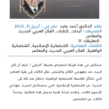
بقلم
الدكتور أحمد ماجد
نشر في : أبريل 11, 2022
التصنيفات:
أبحاث
,
كتابات
,
الفكر العربي الحديث
والمعاصر
on
التعليقات 0
الفكر
الكلمات المفتاحية:
الشخصانية الإسلامية
,
الشخصانية
العربي
الواقعية
,
الفكر العربي الحديث والمعاصر
الحديث
والمعاصر
|
نستكمل في هذه الورقة استعراض فلسفة “الحبّابي”، فبعد أن كان
من
البحث عند مفهومي الكائن والشخص، ننقل الكلام إلى بقية العناصر
الشخصانية
التي تشكّل الفلسفة الشخصانية الواقعية، لننتقل بعد ذلك إلى
الواقعية
إلى
الحديث عن الشخصانية الإسلامية، التي سنستكمل الحديث عنها في
الشخصانية
الأسبوع القادم، وتقدم قراءة نقدية لمجمل هذه المقاربة، وسنبدأ
الإسلامية
الكلام عن التشخصن.