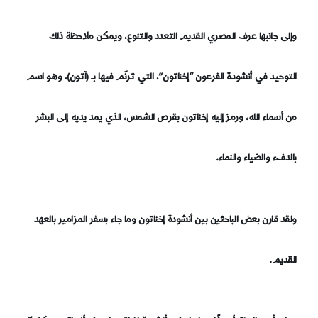
وإلى جانبها عرف المصري القديم التعدد والتنوع، ويمكن ملاحظة ذلك
التوحيد في أنشودة الفرعون “إخناتون”، التي ترنّم فيها بــ (آتون)، وهو اسم
من أسماء الله، ورمز إليه إخناتون بقرص الشمس، الذي يمد يديه إلى البشر
بالدفء والضياء والنماء.
ولقد قارن بعض الباحثين بين أنشودة إخناتون وما جاء بسفر المزامير بالعهد
القديم.