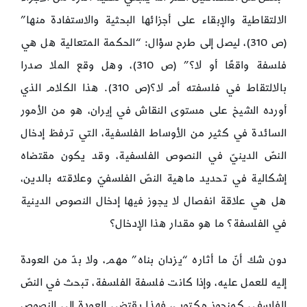
الالتقاطية والإبقاء على أجزائها البحثية والاستفادة منها”
(ص 310)، ليصل إلى طرح سؤال: “الحكمة المتعالية هل هي
فلسفة واقعًا أو لا؟” (ص 310)، وهل وقع الملا صدرا
بالالتقاط في فلسفته أم لا؟(ص 310). هذا الكلام الذي
أورده الشيخ على مستوى النقاش في إيران، هو من الأمور
السائدة في كثير من الأوساط الفلسفية، التي ترفظ إدخال
النصّ الدينيّ في النصوص الفلسفية، وقد يكون مقتضاه
إشكالية في تحديد ماهية النصّ الفلسفيّ وعلاقته بالدين،
هل هي علاقة انفصال لا يجوز فيها إدخال النصوص الدينية
في الفلسفة؟ ما هو مقدار هذا الإدخال؟
دون شك أنّ ما أثاره “يزدان بناه” مهم، ولا بدّ من العودة
إليه للعمل عليه، وإذا كانت فلسفة الفلسفة، تبحث في النصّ
الفلسفي كمنجوز مكتوب، فهذا يقتضي العودة إلى النصوص