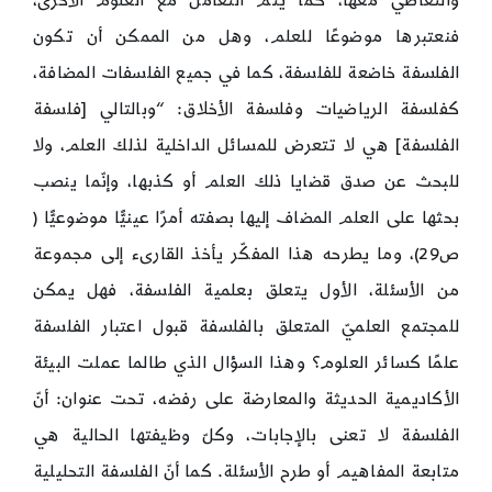
والتعاطي معها، كما يتمّ التعامل مع العلوم الأخرى،
فنعتبرها موضوعًا للعلم، وهل من الممكن أن تكون
الفلسفة خاضعة للفلسفة، كما في جميع الفلسفات المضافة،
كفلسفة الرياضيات وفلسفة الأخلاق: “وبالتالي [فلسفة
الفلسفة] هي لا تتعرض للمسائل الداخلية لذلك العلم، ولا
للبحث عن صدق قضايا ذلك العلم أو كذبها، وإنّما ينصب
بحثها على العلم المضاف إليها بصفته أمرًا عينيًّا موضوعيًّا (
ص29)، وما يطرحه هذا المفكّر يأخذ القارىء إلى مجموعة
من الأسئلة، الأول يتعلق بعلمية الفلسفة، فهل يمكن
للمجتمع العلميّ المتعلق بالفلسفة قبول اعتبار الفلسفة
علمًا كسائر العلوم؟ وهذا السؤال الذي طالما عملت البيئة
الأكاديمية الحديثة والمعارضة على رفضه، تحت عنوان: أنّ
الفلسفة لا تعنى بالإجابات، وكلّ وظيفتها الحالية هي
متابعة المفاهيم أو طرح الأسئلة. كما أنّ الفلسفة التحليلية