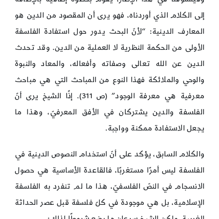
إلى الكلام الذي أوردناه، فهو يرى أن المقصود من الدين هو
المعارف الدينية: “لأنّ البحث يدور حول استفادة الفلسفة
الأولى من الحكمة النظرية لا العملية من الدين. وقد تحدث
الدين عن الله تعالى وصفاته وأفعاله، والمعاد والنبوة
والوحي والملائكة فهذا النوع من المباحث التي هي مباحث
معرفية هي معرفة الوجود” (ص 311). إذًا الشيخ يرى أنّ
الفلسفة والدين يشتركان في الأفق المعرفيّ، وهذا ما
يجعل الاستفادة ممكنة وواجبة.
والكلام السابق، يؤكد على أنّ استخدام النصوص الدينية في
الفلسفة ليس أمرًا مستغربًا، فالقاعدة الأساسية هي حصول
الانسجام في النصّ الفلسفيّ، هذا ما لم تنفرد به الفلسفة
الإسلامية، بل هي موجودة في كلّ فلسفة قبل عصر الحداثة
الغربية، ولكن الشيخ سرعان ما يضع شروطًا لذلك: