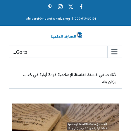
Ski
Pinterest
Instagram
Facebook
X
t
almaaref@maarefhekmiya.org
|
009615462191
conten
Go to...
تأمّلات في فلسفة الفلسفة الإسلامية قراءة أولية في كتاب
يزدان بناه