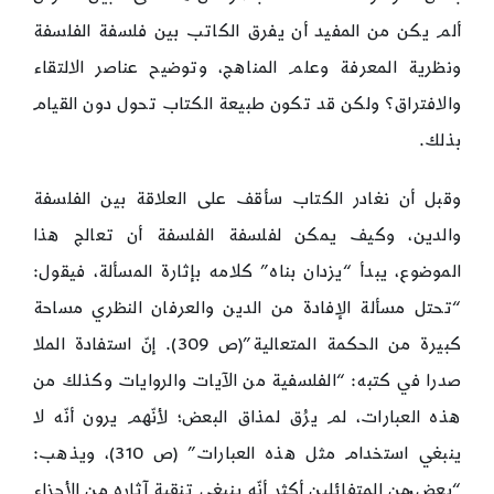
ألم يكن من المفيد أن يفرق الكاتب بين فلسفة الفلسفة
ونظرية المعرفة وعلم المناهج، وتوضيح عناصر الالتقاء
والافتراق؟ ولكن قد تكون طبيعة الكتاب تحول دون القيام
بذلك.
وقبل أن نغادر الكتاب سأقف على العلاقة بين الفلسفة
والدين، وكيف يمكن لفلسفة الفلسفة أن تعالج هذا
الموضوع، يبدأ “يزدان بناه” كلامه بإثارة المسألة، فيقول:
“تحتل مسألة الإفادة من الدين والعرفان النظري مساحة
كبيرة من الحكمة المتعالية”(ص 309). إنّ استفادة الملا
صدرا في كتبه: “الفلسفية من الآيات والروايات وكذلك من
هذه العبارات، لم يرُق لمذاق البعض؛ لأنّهم يرون أنّه لا
ينبغي استخدام مثل هذه العبارات” (ص 310)، ويذهب:
“بعض ٌمن المتفائلين أكثر أنّه ينبغي تنقية آثاره من الأجزاء