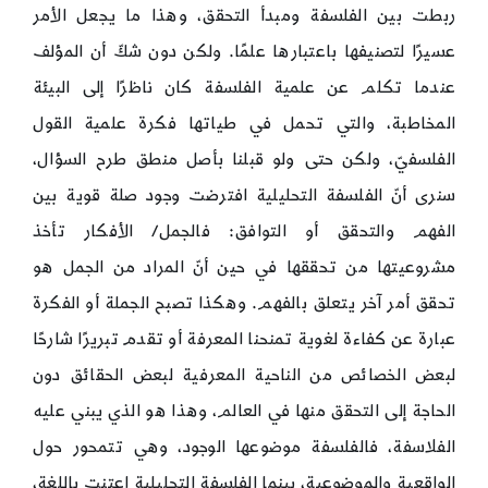
ربطت بين الفلسفة ومبدأ التحقق، وهذا ما يجعل الأمر
عسيرًا لتصنيفها باعتبارها علمًا. ولكن دون شكّ أن المؤلف
عندما تكلم عن علمية الفلسفة كان ناظرًا إلى البيئة
المخاطبة، والتي تحمل في طياتها فكرة علمية القول
الفلسفيّ، ولكن حتى ولو قبلنا بأصل منطق طرح السؤال،
سنرى أنّ الفلسفة التحليلية افترضت وجود صلة قوية بين
الفهم والتحقق أو التوافق: فالجمل/ الأفكار تأخذ
مشروعيتها من تحققها في حين أنّ المراد من الجمل هو
تحقق أمر آخر يتعلق بالفهم. وهكذا تصبح الجملة أو الفكرة
عبارة عن كفاءة لغوية تمنحنا المعرفة أو تقدم تبريرًا شارحًا
لبعض الخصائص من الناحية المعرفية لبعض الحقائق دون
الحاجة إلى التحقق منها في العالم، وهذا هو الذي يبني عليه
الفلاسفة، فالفلسفة موضوعها الوجود، وهي تتمحور حول
الواقعية والموضوعية، بينما الفلسفة التحليلية اعتنت باللغة،