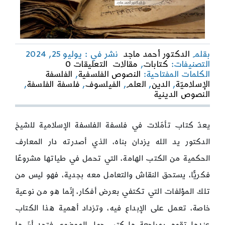
بقلم
الدكتور أحمد ماجد
نشر في : يوليو 25, 2024
on
التصنيفات:
كتابات
,
مقالات
التعليقات 0
تأمّلات
الكلمات المفتاحية:
النصوص الفلسفية
,
الفلسفة
في
الإسلاميّة
,
الدين
,
العلم
,
الفيلسوف
,
فلسفة الفلسفة
,
فلسفة
النصوص الدينية
الفلسفة
الإسلامية
قراءة
يعدّ كتاب تأمّلات في فلسفة الفلسفة الإسلامية للشيخ
أولية
الدكتور يد الله يزدان بناه، الذي أصدرته دار المعارف
في
كتاب
الحكمية من الكتب الهامة، التي تحمل في طياتها مشروعًا
يزدان
بناه
فكريًّا، يستحق النقاش والتعامل معه بجدية، فهو ليس من
تلك المؤلفات التي تكتفي بعرض أفكار، إنّما هو من نوعية
خاصة، تعمل على الإبداع فيه، وتزداد أهمية هذا الكتاب
عندما تقوم بمراجعة ما كتب حول الموضوع، فتجد أنّ ما