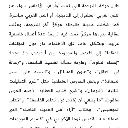
خلال حركة الترجمة التي تمت أولًا في الأندلس، سواء عبر
النص العربي المنقول إلى اللاتينية، أو النص العربي مباشرة،
كما شكّلت مدينة طليطلة مركزًا آخر للترجمة، ومثّلت
صقلية بدورها مركزًا تمت فيه ترجمة عدة أعمال فلسفية
عربية. وبشكل عام، فإن الاهتمام دار حول المؤلفات
المنقولة إلى لغتهم والموجودة بين أيديهم، ولا سيّما:
“إحصاء العلوم”، وطرحه مسألة تقسيم الفلسفة، و”رسالة
في العقل”، و”عيون المسائل”، و”التنبيه على سبيل
السعادة”، وبعض النصوص المنطقية مثل “شرح التحليلات
الثانية” (البرهان)، و”شرح كتاب الخطابة” (أصله العربي
مفقود)، “ما ينبغي أن يُقدم قبل تعلم الفلسفة”، و”كتاب
الموسيقى”، وكتاب “آراء أهل المدينة الفاضلة” الذي
استفاد منه القديس توما الأكويني في تقسيم الموجودات