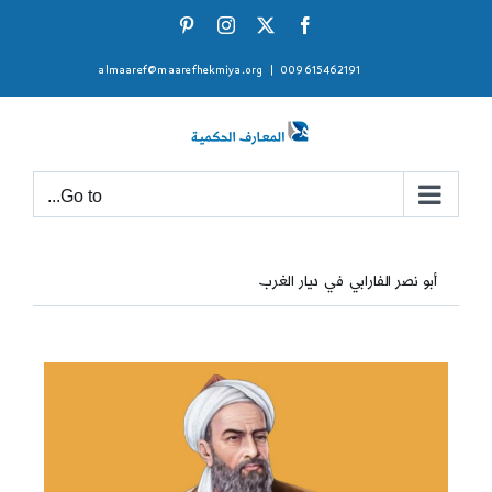
Ski
Pinterest
Instagram
Facebook
X
t
almaaref@maarefhekmiya.org
|
009615462191
conten
Go to...
أبو نصر الفارابي في ديار الغرب