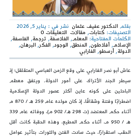
بقلم
الدكتور عفيف عثمان
نشر في : يناير 5, 2026
on
التصنيفات:
كتابات
,
مقالات
التعليقات 0
أبو
الكلمات المفتاحية:
المعلم
,
الفلاسفة
,
ترجمة
,
الفلسفة
,
نصر
الإسلام
,
أفلاطون
,
المنطق
,
الوجود
,
الفكر
,
البرهان
,
الفارابي
الدولة
,
أرسطو
,
الفارابي
في
ديار
الغرب
عاش أبو نصر الفارابي على وقع الزمن العباسي المتقلقل؛ إذ
سيطر الجند الأتراك على أمور الدولة. ويتفق معظم
الباحثين على كونه عاين أكثر عصور الدولة الإسلامية
اضطرابًا وفتنة وشقاقًا، إذ كان مولده عام 259 هـ / 870 م
أثناء حكم المعتضد (ت 298 هـ/ 902 م)، ووفاته عام 339
هـ / 950 م، أثناء حكم المطيع، وهذه الحقبة كانت أقل
الحقب استقرارًا، حيث سادت الفتن والثورات بتأثير عوامل