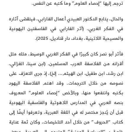
ترجم إليها “إحصاء العلوم” وما كتبه عن النفس.
والحال، يتابع الدكتور العبيدي أعمال الفارابي، فيتقصّى آثاره
في الفكر الغربي. (أثر الفارابي في الفلسفتين اليهودية
والمسيحية اللاتينية، بغداد، دار قناديل، 2025).
فأثر أبو نصر كان كبيرًا في الفكر الغربي الوسيط، مثله مثل
أقرانه من الفلاسفة العرب المسلمين. (ابن سينا، الغزالي،
ابن رشد، ابن طفيل، ابن الهيثم… إلخ)، إذ جرى التعرّف على
نصوصه من خلال الترجمات. وقد اهتم الفلاسفة اليهود
بكتبه وانتفعوا منها، وبالأخص “إحصاء العلوم” المعروف
بنصه العربي في المدارس اللاهوتية والفلسفية اليهودية
قبل أن يُنجز مختصر له في اللغة العبرية، وتعرفوا أيضًا إلى
كتاب “الحروف” من خلال أحد التلخيصات، وكان ثمة عناية
خاصة بـ “السياسة المدنية” المترجم إلى العبرية، وبعض