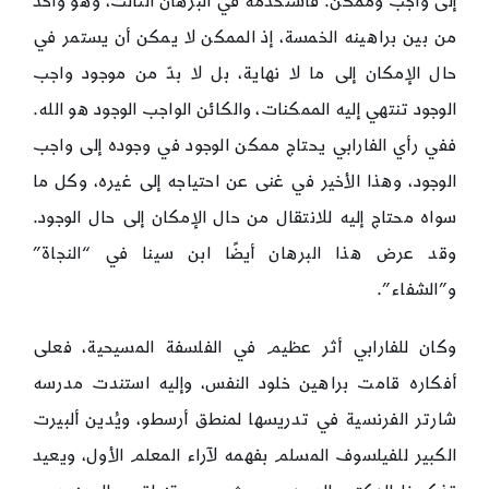
إلى واجب وممكن. فاستخدمه في البرهان الثالث، وهو واحد
من بين براهينه الخمسة، إذ الممكن لا يمكن أن يستمر في
حال الإمكان إلى ما لا نهاية، بل لا بدّ من موجود واجب
الوجود تنتهي إليه الممكنات، والكائن الواجب الوجود هو الله.
ففي رأي الفارابي يحتاج ممكن الوجود في وجوده إلى واجب
الوجود، وهذا الأخير في غنى عن احتياجه إلى غيره، وكل ما
سواه محتاج إليه للانتقال من حال الإمكان إلى حال الوجود.
وقد عرض هذا البرهان أيضًا ابن سينا في “النجاة”
و”الشفاء”.
وكان للفارابي أثر عظيم في الفلسفة المسيحية، فعلى
أفكاره قامت براهين خلود النفس، وإليه استندت مدرسه
شارتر الفرنسية في تدريسها لمنطق أرسطو، ويُدين ألبيرت
الكبير للفيلسوف المسلم بفهمه لآراء المعلم الأول، ويعيد