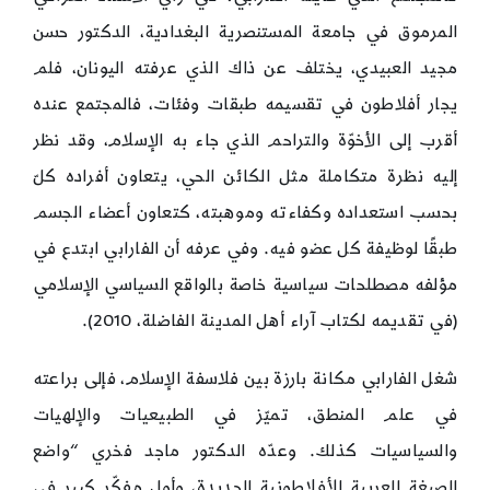
المرموق في جامعة المستنصرية البغدادية، الدكتور حسن
مجيد العبيدي، يختلف عن ذاك الذي عرفته اليونان، فلم
يجار أفلاطون في تقسيمه طبقات وفئات، فالمجتمع عنده
أقرب إلى الأخوّة والتراحم الذي جاء به الإسلام، وقد نظر
إليه نظرة متكاملة مثل الكائن الحي، يتعاون أفراده كلّ
بحسب استعداده وكفاءته وموهبته، كتعاون أعضاء الجسم
طبقًا لوظيفة كل عضو فيه. وفي عرفه أن الفارابي ابتدع في
مؤلفه مصطلحات سياسية خاصة بالواقع السياسي الإسلامي
(في تقديمه لكتاب آراء أهل المدينة الفاضلة، 2010).
شغل الفارابي مكانة بارزة بين فلاسفة الإسلام، فإلى براعته
في علم المنطق، تميّز في الطبيعيات والإلهيات
والسياسيات كذلك. وعدّه الدكتور ماجد فخري “واضع
الصيغة العربية للأفلاطونية الجديدة، وأول مفكّر كبير في