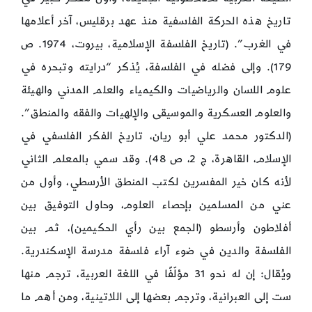
تاريخ هذه الحركة الفلسفية منذ عهد برقليس، آخر أعلامها
في الغرب”. (تاريخ الفلسفة الإسلامية، بيروت، 1974. ص
179). وإلى فضله في الفلسفة، يُذكر “درايته وتبحره في
علوم اللسان والرياضيات والكيمياء والعلم المدني والهيئة
والعلوم العسكرية والموسيقى والإلهيات والفقه والمنطق”.
(الدكتور محمد علي أبو ريان، تاريخ الفكر الفلسفي في
الإسلام، القاهرة، ج 2، ص 48). وقد سمي بالمعلم الثاني
لأنه كان خير المفسرين لكتب المنطق الأرسطي، وأول من
عني من المسلمين بإحصاء العلوم، وحاول التوفيق بين
أفلاطون وأرسطو (الجمع بين رأي الحكيمين)، ثم بين
الفلسفة والدين في ضوء آراء فلسفة مدرسة الإسكندرية.
ويُقال: إن له نحو 31 مؤلّفًا في اللغة العربية، ترجم منها
ست إلى العبرانية، وترجم بعضها إلى اللاتينية، ومن أهم ما