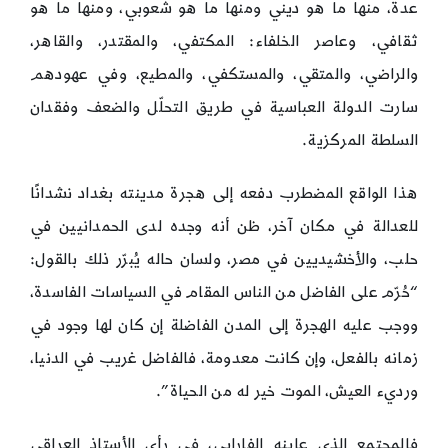
عدة، منها ما هو ديني ومنها ما هو شعوبي، ومنها ما هو
ثقافي، وعاصر الخلفاء: المكتفي، والمقتدر، والقاهر،
والراضي، والمتقي، والمستكفي، والمطيع، وفي عهودهم
سارت الدولة العباسية في طريق التحلّل والضعف وفقدان
السلطة المركزية.
هذا الواقع المضطرب دفعه إلى هجرة مدينته بغداد نشدانًا
للعدالة في مكان آخر، ظن أنه وجده لدى الحمدانيين في
حلب، والأخشيديين في مصر، ولسان حاله يُبرّر ذلك بالقول:
“حُرّم على الفاضل من الناس المقام في السياسات الفاسدة،
ووجب عليه الهجرة إلى المدن الفاضلة إن كان لها وجود في
زمانه بالفعل، وإن كانت معدومة، فالفاضل غريب في الدنيا،
ورديء العيش، الموت خير له من الحياة”.
فالمجتمع الذي عاينه الفارابي، في رأي الأستاذ العراقي