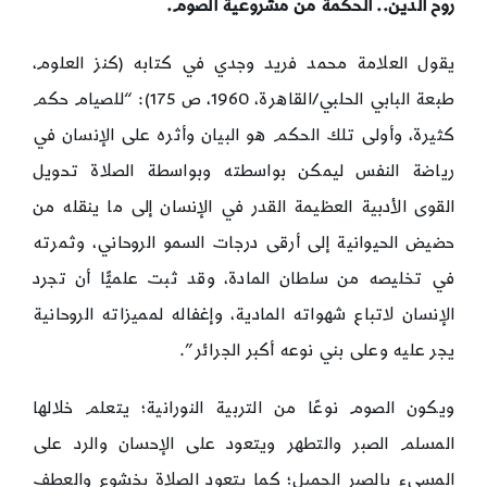
روح الدين.. الحكمة من مشروعية الصوم.
يقول العلامة محمد فريد وجدي في كتابه (كنز العلوم،
طبعة البابي الحلبي/القاهرة، 1960، ص 175): “للصيام حكم
كثيرة، وأولى تلك الحكم هو البيان وأثره على الإنسان في
رياضة النفس ليمكن بواسطته وبواسطة الصلاة تحويل
القوى الأدبية العظيمة القدر في الإنسان إلى ما ينقله من
حضيض الحيوانية إلى أرقى درجات السمو الروحاني، وثمرته
في تخليصه من سلطان المادة، وقد ثبت علميًّا أن تجرد
الإنسان لاتباع شهواته المادية، وإغفاله لمميزاته الروحانية
يجر عليه وعلى بني نوعه أكبر الجرائر”.
ويكون الصوم نوعًا من التربية النورانية؛ يتعلم خلالها
المسلم الصبر والتطهر ويتعود على الإحسان والرد على
المسيء بالصبر الجميل؛ كما يتعود الصلاة بخشوع والعطف