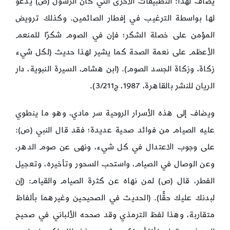
يضاف لهذا: التطبيقات الأخرى التي كان الرسول (ص) يدعو
لها بواسطة الترغيب في إفطار الصائمين. وكذلك ترويض
المؤمن على خصلة الشكر؛ فإن في الصوم شكرًا للمنعم
الأعظم على نعمة الصحة كما يشير لهذا حديث (لكل شيء
زكاة، وزكاة الجسد الصوم). (ابن هشام، السيرة النبوية، دار
الريان للنشر بالقاهرة، 1987، ج3/211).
ويضاف إلى هذه الأسرار الروحية سر مادي، وهو ما ينطوي
عليه الصيام من فوائد صحية عديدة؛ فقد قال النبي (ص):
على وجوب الاعتدال في كل شيء، ونهى عن صوم الدهر،
وعن الوصال في الصيام، واستحب السحور وتأخيره، وتعجيل
الفطر، قال (ص) لمن نهاه عن كثرة الصيام والقيام: (إن
لبدنك عليك حقًّا). (الحديث في الصحيحين وغيرهما بألفاظ
متقاربة، وهذا لفظ الترمذي وقد صححه الألباني في صحيح