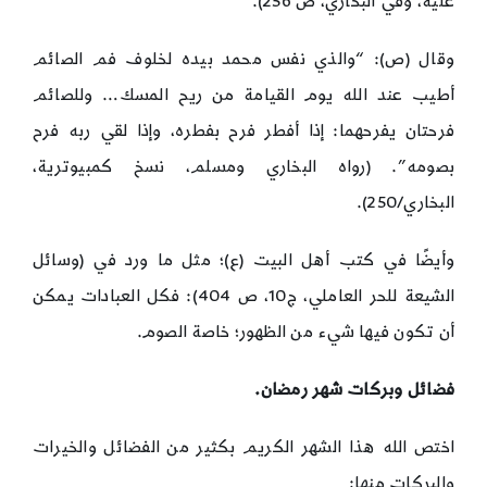
عليه، وفي البخاري، ص 256).
وقال (ص): “والذي نفس محمد بيده لخلوف فم الصائم
أطيب عند الله يوم القيامة من ريح المسك… وللصائم
فرحتان يفرحهما: إذا أفطر فرح بفطره، وإذا لقي ربه فرح
بصومه”. (رواه البخاري ومسلم، نسخ كمبيوترية،
البخاري/250).
وأيضًا في كتب أهل البيت (ع)؛ مثل ما ورد في (وسائل
الشيعة للحر العاملي، ج10، ص 404): فكل العبادات يمكن
أن تكون فيها شيء من الظهور؛ خاصة الصوم.
فضائل وبركات شهر رمضان.
اختص الله هذا الشهر الكريم بكثير من الفضائل والخيرات
والبركات منها: