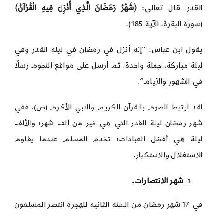
القدر، قال تعالى: ﴿
شَهْرُ رَمَضَانَ الَّذِي أُنْزِلَ فِيهِ الْقُرْآنُ
﴾
(سورة البقرة، الآية 185).
يقول ابن عباس: “إنه أنزل في رمضان في ليلة القدر وفي
ليلة مباركة، جملة واحدة، ثم أرسل على مواقع النجوم رسلًا
في الشهور والأيام”.
لقد ارتبط الصوم بالقرآن الكريم والنبي الأكرم (ص)، ففي
شهر رمضان ليلة القدر التي هي خير من ألف شهر؛ والألف
ليلة هي أفضل العبادات؛ تخدم المسلم عندما يقاوم
الاستغلال والاستكبار.
شهر الانتصارات.
في 17 شهر رمضان من السنة الثانية للهجرة انتصر المسلمون