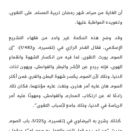
أن الغاية من صيام شهر رمضان تربية المسلم على التقوى،
وتعويده المواظبة عليها.
وقد وضح هذه الحكمة غير واحد من فقهاء التشريع
الإسلامي، فقال الفخر الرازي في (تفسيره، ج1/483): “إن
الصوم يورث التقوى، لما فيه من انكسار الشهوة وانقماع
الهوى، فإنه يردع عن الأشر والبطر والفواحش، ويهون لذات
الدنيا، وذلك لأن الصوم يكسر شهوة البطن والفرج، فمن أكثر
الصوم هان عليه أمر هذين، وخفت عليه مؤنتهما، فكان ذلك
رادعًا له عن ارتكاب المحارم والفواحش، ومهونًا عليه أمر
الرياسة في الدنيا، وذلك جامع لأسباب التقوى”.
كذلك يشرح به البيضاوي في (تفسيره، ج5/225، باب الصوم
حديث “من لم يدع قول الزور والعمل به صوم له”)، ويقول: