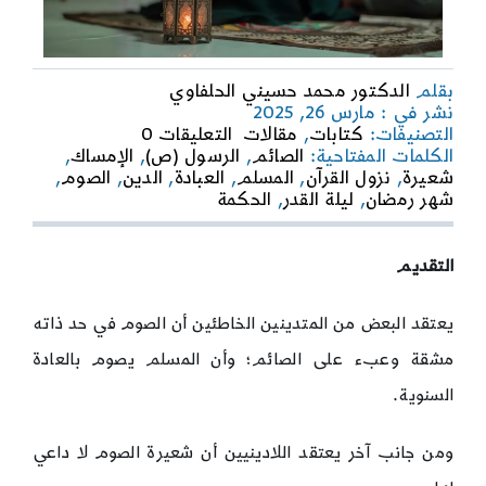
بقلم
الدكتور محمد حسيني الحلفاوي
نشر في : مارس 26, 2025
on
التصنيفات:
كتابات
,
مقالات
التعليقات 0
الصوم
الكلمات المفتاحية:
الصائم
,
الرسول (ص)
,
الإمساك
,
روح
شعيرة
,
نزول القرآن
,
المسلم
,
العبادة
,
الدين
,
الصوم
,
الدين
شهر رمضان
,
ليلة القدر
,
الحكمة
وريحانة
الدنيا
التقديم
يعتقد البعض من المتدينين الخاطئين أن الصوم في حد ذاته
مشقة وعبء على الصائم؛ وأن المسلم يصوم بالعادة
السنوية.
ومن جانب آخر يعتقد اللادينيين أن شعيرة الصوم لا داعي