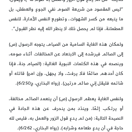
“ليس المقصود من شريعة الصوم نفي الجوع والعطش، بل
ما يتبعه من كسر الشهوات، وتطويع النفس الأمارة، للنفس
المطمئنة، فإذا لم يحصل ذلك لا ينظر الله إليه نظر القبول”.
ولمكان هذه الغاية السامية من الصيام، يتوجه الرسول (ص)
إلى الصائم فيرشده إلى الابتعاد عن المخالفات أثناء صومه،
وينصحه في هذه الكلمات النبوية الغالية: (الصيام جنة، فإذا
كان أحدهم صائمًا فلا يرفث، ولا يجهل، وإن امرؤ قاتله أو
شاتمه فليقل إني صائم مرتين). (رواه البخاري، ج6/250).
ولنفس الغاية يعظم الرسول (ص) أن يتعمد الصائم مخالفة،
أو يرتكب إثمًا، ويندّد بمن ينحرف عن هذه الجادة في
النصيحة التالية: (من لم يدع قول الزور والعمل به، فليس لله
حاجة في أن يدع طعامه وشرابه). (رواه البخاري، 6/262).