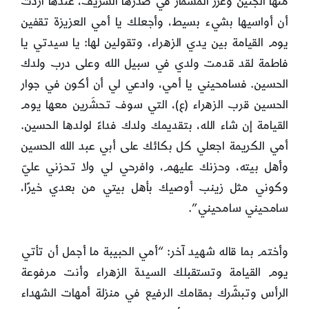
منها الجنين وغرز المسمار في صدرها الشريف، عندها أردت
أن أواسيها بشيء بسيط، وأجعلك يا أمي العزيزة تقفين
يوم القيامة بين يدي الزهراء، وتقولين لها: يا سيدتي يا
فاطمة لقد قدمت ولدي في سبيل الله وعلى درب ولدك
الحسين. فسامحيني يا أمي، وادعي لي أن أكون في جوار
الحسين قرب الزهراء (ع)، التي سوف تحشَرين معها يوم
القيامة إن شاء الله، بتقديمك ولدك فداءً لولدها الحسين.
أمي الكريمة اجعلي كل بكائك على أبي عبد الله الحسين
وأهل بيته، وحزنك عليهم، وافرحي لي ولا تحزني عليّ
وكوني مثل زينب أوصيك بأهل بيتي من بعدي خيرًا،
سامحيني سامحيني”.
وأختم بما قاله شهيد آخر: “أمي الحبيبة ما أجمل أن تأتي
يوم القيامة وتستقبلك السيدة الزهراء وأنت مرفوعة
الرأس وتبشّرك بمقامك الرفيع في منزلة أمهات الشهداء