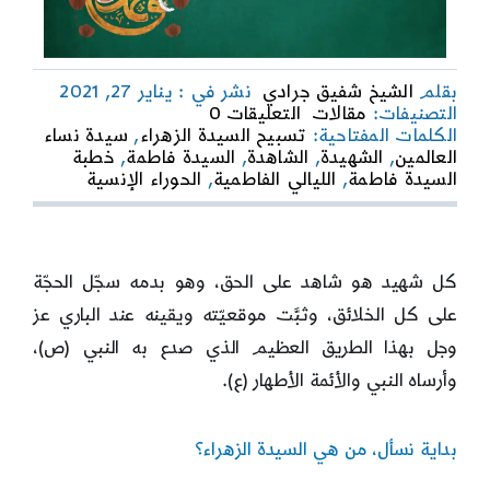
بقلم
الشيخ شفيق جرادي
نشر في : يناير 27, 2021
on
التصنيفات:
مقالات
التعليقات 0
علاقة
الكلمات المفتاحية:
تسبيح السيدة الزهراء
,
سيدة نساء
السيدة
العالمين
,
الشهيدة
,
الشاهدة
,
السيدة فاطمة
,
خطبة
الزهراء
السيدة فاطمة
,
الليالي الفاطمية
,
الحوراء الإنسية
(ع)
بالشهداء..
كل شهيد هو شاهد على الحق، وهو بدمه سجّل الحجّة
على كل الخلائق، وثبَّت موقعيّته ويقينه عند الباري عز
وجل بهذا الطريق العظيم الذي صدع به النبي (ص)،
وأرساه النبي والأئمة الأطهار (ع).
بداية نسأل، من هي السيدة الزهراء؟