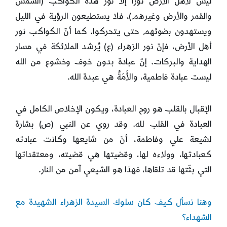
ليس لأهل الأرض نورًا إلا نور هذه الكواكب (الشمس
والقمر والأرض وغيرهم)، فلا يستطيعون الرؤية في الليل
ويستهدون بضوئهم حتى يتحركوا. كما أنّ الكواكب نور
أهل الأرض، فإنّ نور الزهراء (ع) يُرشد الملائكة في مسار
الهداية والبركات. إنّ عبادة بدون خوف وخشوع من الله
ليست عبادة فاطمية، والأَمَةُ هي عبدة الله.
الإقبال بالقلب هو روح العبادة، ويكون الإخلاص الكامل في
العبادة في القلب لله. وقد روي عن النبي (ص) بشارة
لشيعة علي وفاطمة، أنّ من شايعها وكانت عبادته
كعبادتها، وولاءه لها، وقضيتها هي قضيته، ومعتقداتها
التي بثّتها قد تلقاها، فهذا هو الشيعي آمن من النار.
وهنا نسأل كيف كان سلوك السيدة الزهراء الشهيدة مع
الشهداء؟