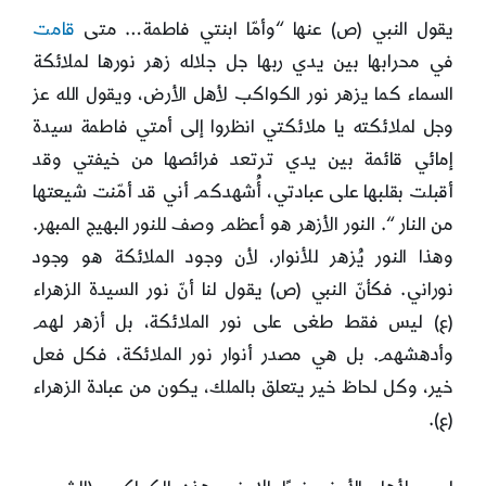
يقول النبي (ص) عنها “وأمّا ابنتي فاطمة… متى
قامت
في محرابها بين يدي ربها جل جلاله زهر نورها لملائكة
السماء كما يزهر نور الكواكب لأهل الأرض، ويقول الله عز
وجل لملائكته يا ملائكتي انظروا إلى أمتي فاطمة سيدة
إمائي قائمة بين يدي ترتعد فرائصها من خيفتي وقد
أقبلت بقلبها على عبادتي، أُشهدكم أني قد أمّنت شيعتها
من النار “. النور الأزهر هو أعظم وصف للنور البهيج المبهر.
وهذا النور يُزهر للأنوار، لأن وجود الملائكة هو وجود
نوراني. فكأنّ النبي (ص) يقول لنا أنّ نور السيدة الزهراء
(ع) ليس فقط طغى على نور الملائكة، بل أزهر لهم
وأدهشهم. بل هي مصدر أنوار نور الملائكة، فكل فعل
خير، وكل لحاظ خير يتعلق بالملك، يكون من عبادة الزهراء
(ع).