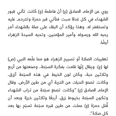
روي عن الإمام الصادق (ع) أنّ فاطمة (ع) كانت تأتي قبور
الشهداء في كل غداة سبت فتأتي قبر حمزة وتترحم عليه
وتستغفر له. وهذا يؤكد أن البقاء على صلة بالشهداء أمر
يحبه الله ورسوله وأمير المؤمنين، وتحبه السيدة الزهراء
أيضًا.
تعقيبات الصلاة أو تسبيح الزهراء هو مما علّمه النبي (ص)
لها (ع). ويقال إنّها قامت بفكرة السبّحة، وصنعتها من أربع
وثلاثين حبة، وكان لون الخيط في هذه السبّحة أزرق،
وكانت تصنع الحبات من التربة أي من طين الأرض. وقال
الإمام الصادق (ع) “وكانت تصنع سبّحة من تراب الشهداء
وتكون السبّحة بخيوط زرق، أربعًا وثلاثين خرزة وبعد أن
قُتل حمزة (ع) عملت من طين قبره سبّحة تسبّح بها بعد
كل صلاة”.