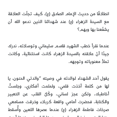
انطلاقًا من حديث الإمام الصادق (ع)، كيف تجلّت العلاقة
مع السيدة الزهراء (ع) عند شهدائنا الذين ندعو الله أن
يشفّعنا بها وبهم؟
عندما نقرأ خطب الشهيد قاسم سليماني وتوسلاته، ندرك
جيدًا أنّ علاقته بالسيدة الزهراء كانت استثنائية، وكانت
تملأ معنوياته وتوجهه.
يقول أحد الشهداء لوالدته في وصيته “والدتي الحنون، يا
لها من كلمة أخذت قلمي، ولملمت أفكاري، وجلستُ
أخاطبك، ولكن عجز لساني، وكَلَّ القلب عن التعبير
والكتابة، فحضرت أمامي واقعة كربلاء وخرقت مسامعي
صرخات فاطمة الزهراء (ع) عندما عصرها اللعين وأُسقط