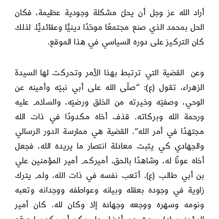
أراد الله عز وجل أن يحلّ مشكلة وجودية عظيمة، فكان
الحل بمحمد الذي صنع مجتمعًا موحّدًا دينيًّا وعقائديًّا. لذلك
كان التركيز على دوره السياسي في هذا الموقع.
وعن القضية التي ترتبط بهذا الأمر وتحركت لها السيدة
الزهراء، تقول (ع): “صلّى الله على أبي نبيّه وأمينه عن
الوحي، وصفيّه وخيرته من الخلق ورضيّه، والسلام عليه
ورحمة الله وبركاته. قذف أخاه مكدودًا في ذات الله
مجتهدًا في أمر الله”. القضية هي ممارسة الدور الرسالي
والجهادي كي يثبت معادلة انتصار ما يريده الله، فجعل
أخاه عونًا له، وشاهدًا بالحق، أميركم أمير المؤمنين علي
بن أبي طالب (ع). أتعب نفسه في ذات الله، ولم يترك
زاوية في وجوده بعقله وبيانه وعواطفه ووجدانه وتعبه
ونومه وسهره ووجعه وجهاده إلا وكان لله. كان أمير