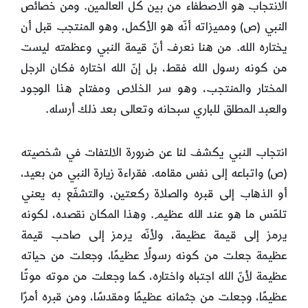
الانتجاب هو الاصطفاء من بين كل العالمين. ومن خصائص
النبي (ص) ومميزاته أنّه هو الأكمل، وهو المنتجب قبل أن
يختاره الله. من هنا نعرف أنّ قيمة النبي وعظمته ليست
من كونه رسول الله فقط، بل إنّ الله اختاره فكان الرجل
المختار والمنتجب، وهو سر الخلاص ومفتاح هذا الوجود
والعبد المطلق للباري سبحانه وتعالى بعد ذلك أرسله.
انتجاب النبي يكشف لنا عن ضرورة الالتفات في شخصيته
(ص) واتباعه إلى نفس مقامه. فقراءة زيارة النبي من بعيد،
أو الذهاب إلى قبره والصلاة ركعتين، والتشفّع به يعني
تلمّس ما هو عند الله عظيم. وهذا المكان نقصده، لكونه
يرمز إلى قيمة عظيمة، ولأنّه يرمز إلى صاحب قيمة
عظيمة جعلت من كونه رسولًا عظيمًا، وجعلت من حياته
عظيمة لأنّ الله اجتباه واختاره، كما وجعلت من موته موتًا
عظيمًا، وجعلت من جثمانه عظيمًا ومقدسًا، ومن قبره أمرًا