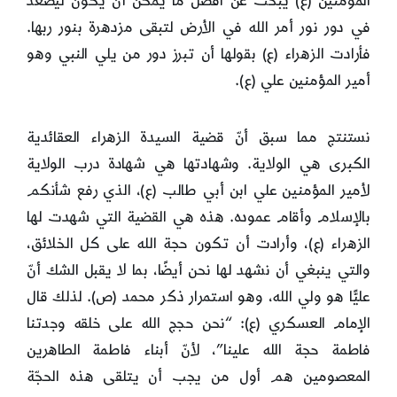
المؤمنين (ع) يبحث عن أفضل ما يمكن أن يكون ليصعّد
في دور نور أمر الله في الأرض لتبقى مزدهرة بنور ربها.
فأرادت الزهراء (ع) بقولها أن تبرز دور من يلي النبي وهو
أمير المؤمنين علي (ع).
نستنتج مما سبق أنّ قضية السيدة الزهراء العقائدية
الكبرى هي الولاية. وشهادتها هي شهادة درب الولاية
لأمير المؤمنين علي ابن أبي طالب (ع)، الذي رفع شأنكم
بالإسلام وأقام عموده. هذه هي القضية التي شهدت لها
الزهراء (ع)، وأرادت أن تكون حجة الله على كل الخلائق،
والتي ينبغي أن نشهد لها نحن أيضًا، بما لا يقبل الشك أنّ
عليًّا هو ولي الله، وهو استمرار ذكر محمد (ص). لذلك قال
الإمام العسكري (ع): “نحن حجج الله على خلقه وجدتنا
فاطمة حجة الله علينا”، لأنّ أبناء فاطمة الطاهرين
المعصومين هم أول من يجب أن يتلقى هذه الحجّة