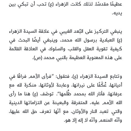
عظيمًا مقدسًا. لذلك كانت الزهراء (ع) تحب أن تبكي بين
يديه.
ينبغي التركيز على البُعد الغيبي في علاقة السيدة الزهراء
(ع) العبادية برسول الله محمد، وينبغي أيضًا البحث في
كيفية تقوية العقل والقلب والسلوك في العلاقة القائمة
على هذه المعنوية العظيمة بالنبي محمد (ص).
وتتابع السيدة الزهراء (ع)، فتقول: “فرأى الأمم فراقًا في
أديانها، عُكّفًا على نيرانها، وعابدة لأوثانها، منكرة لله مع
عرفانها، فأنار الله بمحمد ظُلَمها”. توصّف (ع) هنا ما رأى
الله الأمم عليه، المتفرقة والبعيدة عن التزاماتها الدينية
والتي تعبد النار والأوثان، مع أنّها تعرف حق الله عليها،
وأنّه المنعم وأنّه لا إله إلا هو.