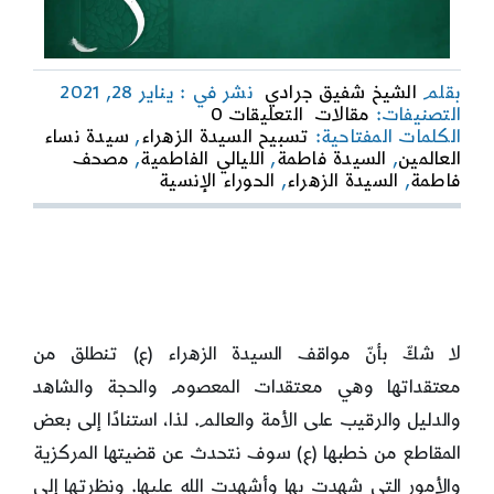
بقلم
الشيخ شفيق جرادي
نشر في : يناير 28, 2021
on
التصنيفات:
مقالات
التعليقات 0
جهاد
الكلمات المفتاحية:
تسبيح السيدة الزهراء
,
سيدة نساء
السّيدة
العالمين
,
السيدة فاطمة
,
الليالي الفاطمية
,
مصحف
الزّهراء
فاطمة
,
السيدة الزهراء
,
الحوراء الإنسية
(ع)
العقائدي
والولائي..
لا شكّ بأنّ مواقف السيدة الزهراء (ع) تنطلق من
معتقداتها وهي معتقدات المعصوم والحجة والشاهد
والدليل والرقيب على الأمة والعالم. لذا، استنادًا إلى بعض
المقاطع من خطبها (ع) سوف نتحدث عن قضيتها المركزية
والأمور التي شهدت بها وأشهدت الله عليها. ونظرتها إلى