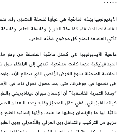
* * * * *
الأيديولوجيا بهذه الخاصِّية هي عينُها فلسفة المتحيِّز. ولم 
الفلسفات المضافة، كفلسفة التاريخ، وفلسفة العلم، وفلسفة
تأتي الفلسفة لتمنح كل موضوع سَمْتَه الخاص.
خاصية الأيديولوجيا هي كمثل خاصِّية الفلسفة من وجهٍ ما
الميتافيزيقية مهما كانت متشعبة، تنتهي إلى الالتقاء حول 
الجاذبية المتمثلة ببلوغ الغرض الأقصى الذي يتطلع الأيديولو
“وحدة التجربة الفلسفية” أن الإنسان حيوان ميتافيزيقي بالطبع.
كيانه الفيزيائي. ففي عقل المتحيِّز وقلبه يتحد البعدان الحسيّ 
ذاتيًّا. لها ما بالإنسان وعليها ما عليه. ولأنها إنسانية ال
مزيج من التركيب والتداخل بين المرئي واللّامرئي وبين الطبيع