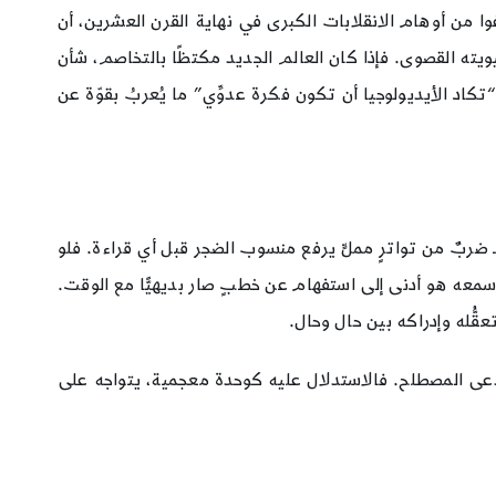
غوا من أوهام الانقلابات الكبرى في نهاية القرن العشرين، أن
حيويته القصوى. فإذا كان العالم الجديد مكتظًا بالتخاصم، شأن
تكاد الأيديولوجيا أن تكون فكرة عدوِّي” ما يُعربُ بقوّة عن
ن ـ ضربٌ من تواترٍ مملٍّ يرفع منسوب الضجر قبل أي قراءة. فلو
 ما سمعه هو أدنى إلى استفهام عن خطبٍ صار بديهيًّا مع الوقت.
عقُّله وإدراكه بين حال وحال.
يدعى المصطلح. فالاستدلال عليه كوحدة معجمية، يتواجه على