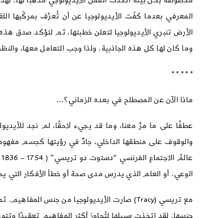
مخصوصة بكل بيئة اتخذت العمل الأيديولوجي مذهبًا لها. لهذا ل
الأرض تنبري الأيديولوجيا لتعلن خطبتها، ثم لتؤكد صدق هذه ال
وما كان لها كل هذه الجاذبية. ولذا وجب التعامل معها، والنظر
* * * * *
ماذا الآن عن المصطلح في بعده الزماني؟…
عطفًا على ما مرَّ معنا، وما قد يجيء لاحقًا، لم نجد للأي
والوقوف على منطقها الداخلي، جادٌ في رؤيتها كجسم مفهو
ع
الوعي. أو العلم الذي يدرس مدى صحة أو خطأ الأفكار التي ي
مع تريسي (Tracy) صارت الأيديولوجيا من جنس ال
جنسها. لقد اتخذت سبيلها لِتُجاوِرَ أكثر المفاهيم تعقيدًا وتت