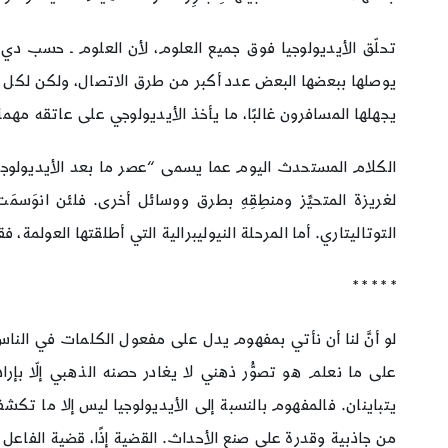
تحلّق الأيديولوجيا فوق جميع العلوم، لأن العلوم ـ حسب دي ب
يوصلها ببعضها البعض عدد أكبر من طرق الاتصال، ولكن لكل ه
يجهلها المسافرون غالبًا، ما يأخذ الأيديولوجي على عاتقه مهمة أن 
الكلام المستحدث اليوم عما يسمى “عصر ما بعد الأيديولوجيا”
لغريزة المتحيِّز ومنطِقِهِ بطرق ووسائل أخرى. فلئن انوَس
التوتاليتاري. أما المرحلة النيوليبرالية التي أطلقتها العولمة،
* * * * *
لو أنَّ لنا أن نأتي بمفهوم يدل على مفعول الكلمات في الناس 
على ما نعلم هو تصوُّر ذهني لا يغادر حصنه الذهبي إلّا بإراد
يتباينان. فالمفهوم بالنسبة إلى الأيديولوجيا ليس إلا ما تك
من جاذبية وقدرة على صنع الأحداث. القضية إذًا، قضية الفاعل ال