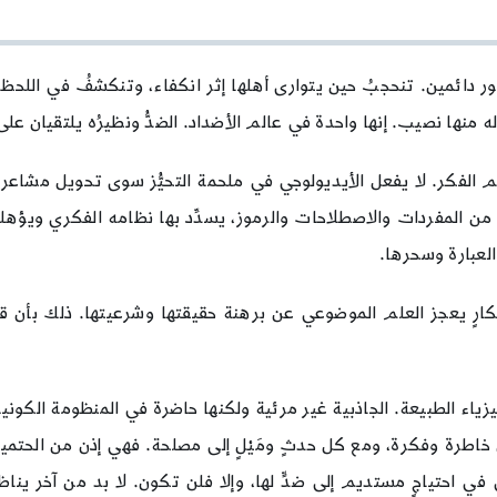
شريعة
المتحيِّز
ور دائمين. تنحجبُ حين يتوارى أهلها إثر انكفاء، وتنكشفُ في اللحظة 
 منها نصيب. إنها واحدة في عالم الأضداد. الضدُّ ونظيرُه يلتقيان 
م الفكر. لا يفعل الأيديولوجي في ملحمة التحيُّز سوى تحويل مشاعر
من المفردات والاصطلاحات والرموز، يسدِّد بها نظامه الفكري ويؤهله
العبارة وسحرها.
كارٍ يعجز العلم الموضوعي عن برهنة حقيقتها وشرعيتها. ذلك بأن ق
اء الطبيعة. الجاذبية غير مرئية ولكنها حاضرة في المنظومة الكونية. ال
خاطرة وفكرة، ومع كل حدثٍ ومَيْلٍ إلى مصلحة. فهي إذن من الحتميات
ي في احتياجٍ مستديم إلى ضدٍّ لها، وإلا فلن تكون. لا بد من آخر ي