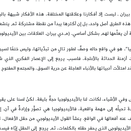
يران ـ ليست إلا أفكارنا وعلاقتها المختلفة، هذه الأفكار شبيهة بال
ذه الطرق أصل واحد، بل إن أكثرها يبدأ من نقطة مشتركة ثم يتشعب 
يعلِّمها لهم بشكل أساسي. (م.دي بيران. العلاقات بين الأيديولوجية والرياض
، هو في واقع حاله وصفٌ لطور تالٍ من تبدَّياتها، وليس ختمًا لسير
مَت أزمنة الحداثة بالأدلجة، فلسبب يرجع إلى الإعصار الفكري الذ
 فقد امتلأت أدبياتها بالأنباء العاجلة عن حرية السوق، والمجتمع المفتو
وفي الأشياء، لكانت لنا بالأيديولوجيا حجةٌ بليغة. لكنْ لسنا على ي
ة تحيلُه إلى مهمة واقعية، فالأيديولوجيا هي تصوُّر وإرادةٌ في آن. إ
شف عنه أفعالها في الواقع. ينشأ القول الأيديولوجي من حقل الأفعال
أيديولوجي الذي يحفر حقله بالكلمات، ثم يرجع إلى الحقل إيَّاه فيسدِّد