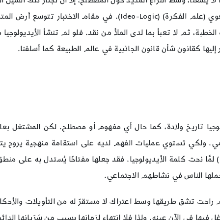
ا يسعنا، وسط النزاع المديد حول المصطلح، إلا أن نجتاز ذلك السيل الع
المعرفي بعدما كفّت الأيديولوجيا عن أن تُعرَّف بمركّبها اللغوي (علم 
خطبة، ثم لا تعبأ بما لدى الملأ من نقد. فلو لم تنشأ الأيديولوجيا 
 إليها كقانون شأن قانون الجاذبية في عالم الطبيعة كما أسلفنا.
ديولوجيا تاريخ ولادة، كما حال أي مفهوم أو مصطلح. لكن المشتغل بع
مي. ولكي تستوي عمليات الفهم لديه على استقامة منهجية يروح ي
المُ الاجتماع الفرنسي “دستوت دو تريسي” ( 1754 – 1836 ) لمَّا نحت كلمة الأيديولوجيا. فقد جعلها 
حملها الناس في نشاطهم الاجتماعي.
مفاهيم. ثم راحت تشق طريقها وسط اعتراك لا مستقرّ له من التأويلات والأح
وغل فيها في الآن عينه. ولذا فلا انتهاء لزمانها بسبب من سَرَيانها ال