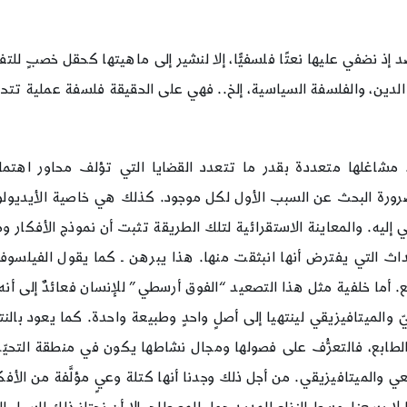
نقصد إذ نضفي عليها نعتًا فلسفيًّا، إلا لنشير إلى ماهيتها كحقل خصبٍ 
 الدين، والفلسفة السياسية، إلخ.. فهي على الحقيقة فلسفة عملية
. مشاغلها متعددة بقدر ما تتعدد القضايا التي تؤلف محاور اهتما
ضرورة البحث عن السبب الأول لكل موجود. كذلك هي خاصية الأيديولو
جي إليه. والمعاينة الاستقرائية لتلك الطريقة تثبت أن نموذج الأفكار
 أما خلفية مثل هذا التصعيد “الفوق أرسطي” للإنسان فعائدٌ إلى أنه ـ
والميتافيزيقي لينتهيا إلى أصلٍ واحدٍ وطبيعة واحدة. كما يعود بالنتيج
طبع والطابع، فالتعرُّف على فصولها ومجال نشاطها يكون في منطقة التح
ي والميتافيزيقي. من أجل ذلك وجدنا أنها كتلة وعيٍ مؤلَّفة من الأف