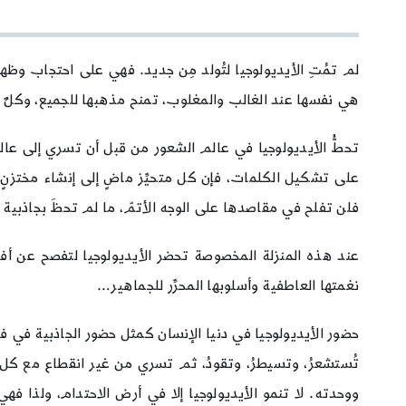
لم تمُتِ الأيديولوجيا لتُولد مِن جديد. فهي على احتجاب وظه
هي نفسها عند الغالب والمغلوب، تمنح مذهبها للجميع، وكلٌ له
تحطُّ الأيديولوجيا في عالم الشعور من قبل أن تسري إلى عال
على تشكيل الكلمات، فإن كل متحيِّز ماضٍ إلى إنشاء مختزنٍ 
فلن تفلح في مقاصدها على الوجه الأتمّ، ما لم تحظَ بجاذبية 
عند هذه المنزلة المخصوصة تحضر الأيديولوجيا لتفصح عن أف
نغمتها العاطفية وأسلوبها المحرِّر للجماهير…
حضور الأيديولوجيا في دنيا الإنسان كمثل حضور الجاذبية في فيزي
تُستشعرُ، وتسيطرُ، وتقودُ، ثم تسري من غير انقطاع مع كل 
ووحدته. لا تنمو الأيديولوجيا إلا في أرض الاحتدام، ولذا فه