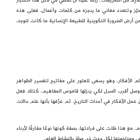
َرِم من التعريفات. ربما علينا أن نمضي في مثل هذا الاختبار
الفكرة) (Ideo-Logic). في مقام الاختبار تتوسع أرض المتحيِّز وتتعدد معاني ما ينجزه من كلمات وأعمال. فعلى هذه
من أرض الضرورة التكوينية للطبيعة الإنسانية ما كانت لتوجد،
الم الأفكار، وهو يسعى للعثور على مفاتيح لتفسير الظواهر
توسل أقرب السبل لكي ينزلها قاموس المفاهيم. كذلك فعل
مفتاحًا يُستدل به على منطق عمل الأفكار في أحداث التاريخ. ثم عرَّفها بأنها علم حالات
كام. مع هذا ظلت على فرادتها، بصفة كونها نوعًا مفارقًا لأبناء
دائم، ومتاخمتها لكل حدثٍ ذي صلة بالنشاط العام.