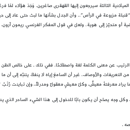
يلادية الثالثة سيرجعون إليها القهقرى صاغرين. وَجَدَ هؤلاء لمّا فر
 بـ “قنبلة مزروعة في الرأس”.. وأن الجدل بشأنها ما لبث حتى عاد إلى 
ة أو متحيِّز إلى هوية. ولعلّ في قول المفكر الفرنسي ريمون آرون، “
ن السؤال الرتيب عن معنى الكلمة لغة واصطلاحًا. ففي ذلك ـ على خالص الظ
 من التعريفات والأوصاف. غير أن السامعَ إياه لا ينفكّ يتنبَّه إلى أن
ما يراد معرفتهُ معيشٌ، وكلُ معيشٍ معقولٌ ومدركٌ، وإن تباينت رُتَبُ ت
ه، وكل وجه يصلح أن يكون بابًا للدخول إلى هذا الشيء الساحر الذي 