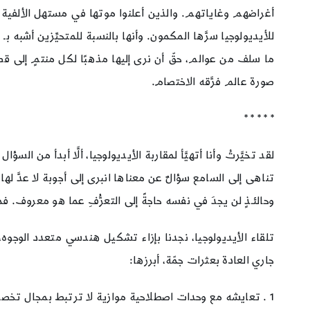
أغراضهم وغاياتهم. والذين أعلنوا موتها في مستهل الألفية الم
للأيديولوجيا سرَّها المكمون. وأنها بالنسبة للمتحيِّزين أشبه
ما سلف من عوالم، حقّ أن نرى إليها مذهبًا لكل منتمٍ إلى قضي
صورة عالم فرَّقه الاختصام.
* * * * *
لقد تخيَّرتُ وأنا أتهيَّأ لمقاربة الأيديولوجيا، ألَّا أبدأ م
تناهى إلى السامع سؤالٌ عن معناها انبرى إلى أجوبة لا عدَّ لها
وحالئـذٍ لن يجدَ في نفسه حاجةً إلى التعرُّفِ عما هو معروف. ف
تلقاء الأيديولوجيا، نجدنا بإزاء تشكيل هندسي متعدد الوجو
جاري العادة بعثرات جمّة، أبرزها:
1 . تعايشه مع وحدات اصطلاحية موازية لا ترتبط بمجال تخصصه ـ