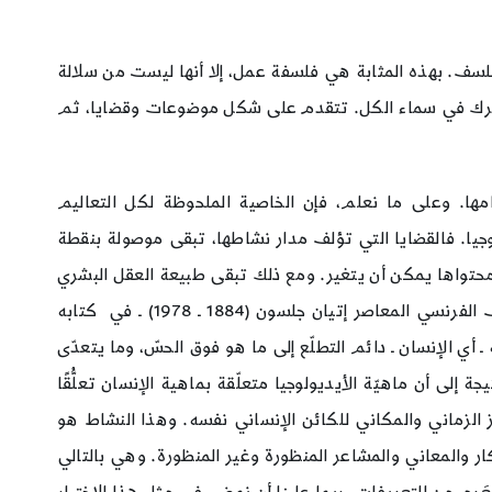
للتفلسف. بهذه المثابة هي فلسفة عمل، إلا أنها ليست من سلالة
 تتحرك في سماء الكل. تتقدم على شكل موضوعات وقضايا، ثم
مها. وعلى ما نعلم، فإن الخاصية الملحوظة لكل التعاليم
جيا. فالقضايا التي تؤلف مدار نشاطها، تبقى موصولة بنقطة
 ومحتواها يمكن أن يتغير. ومع ذلك تبقى طبيعة العقل البشري
هي نفسها في جوهرها، حتى بعد حصول تحول تام في الأحداث التي يفترض أنها انبثقت منها. هذا يبرهن ـ كما يقول الفيلسوف الفرنسي المعاصر إتيان جلسون (1884 ـ 1978) ـ في كتابه
 أي الإنسان ـ دائم التطلّع إلى ما هو فوق الحسّ، وما يتعدّى
ة إلى أن ماهيّة الأيديولوجيا متعلّقة بماهية الإنسان تعلُّقًا
يّز الزماني والمكاني للكائن الإنساني نفسه. وهذا النشاط هو
كار والمعاني والمشاعر المنظورة وغير المنظورة. وهي بالتالي