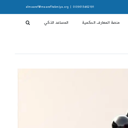
almaaref@maarefhekmiya.org
|
009615462191
منصة المعارف الحكمية
المساعد الذكي