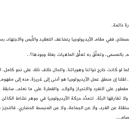
رة دائمة.
صطلح، ففي مقام الأيديولوجيا يتضاعف التعقيد واللَّبس والاجتهاد، ب
 بالمسمى، وتعلَّقَ به تعلُّق الماهيات بعلة وجودها؟..
 كما لو كانت خارج ذواتنا وهوياتنا. والحال خلاف ذلك على نحو كامل. ال
قلنا إن منطق عمل الأيديولوجيا هو أدنى إلى غريزة، منه إلى مفهوم أُد
فطور على التفرد والانحياز والولاء. والفطرة على ما نعلم، سابقة ع
ولا تفارقها البتّة. تتمدَّد حركة الأيديولوجيا في جوهر نشاط الكائن
 عن الفرد، ولا عن الجماعة، ولا عن المنبسط الحضاري. فالتحيّز بي
تصام…