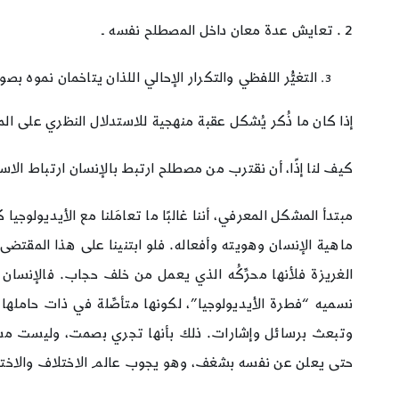
2 . تعايش عدة معان داخل المصطلح نفسه ـ
التغيُّر اللفظي والتكرار الإحالي اللذان يتاخمان نموه بصو
إذا كان ما ذُكر يُشكل عقبة منهجية للاستدلال النظري على الم
كيف لنا إذًا، أن نقترب من مصطلح ارتبط بالإنسان ارتباط الاسم
مبتدأ المشكل المعرفي، أننا غالبًا ما تعامَلنا مع الأيديولوجيا
ماهية الإنسان وهويته وأفعاله. فلو ابتنينا على هذا المقتضى، ل
الغريزة فلأنها محرِّكُه الذي يعمل من خلف حجاب. فالإنسان م
نسميه “فطرة الأيديولوجيا”، لكونها متأصِّلة في ذات حاملها 
وتبعث برسائل وإشارات. ذلك بأنها تجري بصمت، وليست مستقلة
حتى يعلن عن نفسه بشغف، وهو يجوب عالم الاختلاف والاخ