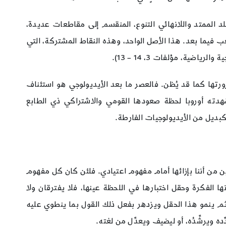
بلد الممتد واللانهائي التنوع، المنقسم إلى مقاطعات عديدة،
فيما بعد. هذا الأصل الواحد، وهذه النقاط المشتركة، التي
ية، مؤلفات 3، 14 – 13).
ورتها كما قد يُظن. فالعصر ما بعد الأيديولوجي هو استئناف
ي شهدته أوروبا لحظة صعودها القومي والاشتراكي ذي الطابع
ح كبديل من الأيديولوجيات الفارطة.
قين من أننا بإزائها أمام مفهوم اعتيادي. فلئن كان كل مفهوم
نها الفكرة وحقل اختبارها في اللحظة عينها، فلا يفترقان ولا
، ثم ينمو هذا الحقل ويزدهر بفعل ذلك القول بما ينطوي عليه
ه ويرشِّدُه، أو ليضيف ويعدِّل من لغته.