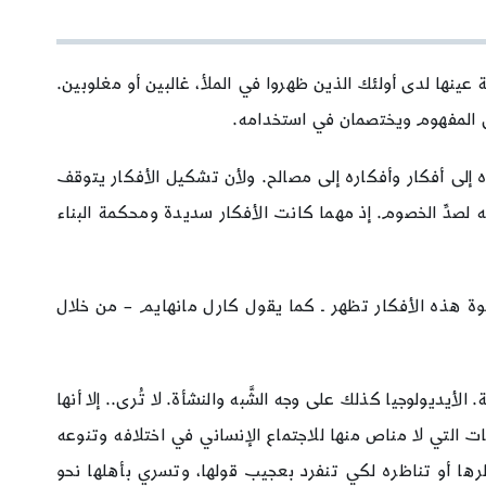
عينها لدى أولئك الذين ظهروا في الملأ، غالبين أو مغلوبين.
على المفهوم ويختصمان في استخدامه.
ه إلى أفكار وأفكاره إلى مصالح. ولأن تشكيل الأفكار يتوقف
 لصدِّ الخصوم. إذ مهما كانت الأفكار سديدة ومحكمة البناء
وة هذه الأفكار تظهر ـ كما يقول كارل مانهايم – من خلال
أيديولوجيا كذلك على وجه الشَّبه والنشأة. لا تُرى.. إلا أنها
 التي لا مناص منها للاجتماع الإنساني في اختلافه وتنوعه
ناظرها أو تناظره لكي تنفرد بعجيب قولها، وتسري بأهلها نحو