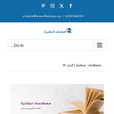
Ski
Pinterest
Instagram
Facebook
X
t
almaaref@maarefhekmiya.org
|
009615462191
conten
Go to...
مصطلحات عرفانية | الجزء 15