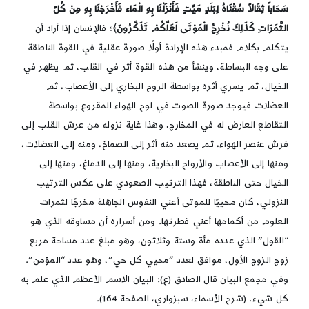
سَحَاباً ثِقَالاً سُقْنَاهُ لِبَلَدٍ مَيِّتٍ فَأَنْزَلْنَا بِهِ الْمَاء فَأَخْرَجْنَا بِهِ مِنْ كُلِّ
الثَّمَرَاتِ كَذَلِكَ نُخْرِجُ الْمَوْتَى لَعَلَّكُمْ تَذَكَّرُونَ
﴾؛ فالإنسان إذا أراد أن
يتكلم بكلام فمبدء هذه الإرادة أولًا صورة عقلية في القوة الناطقة
على وجه البساطة، وينشأ من هذه القوة أثر في القلب، ثم يظهر في
الخيال، ثم يسري أثره بواسطة الروح البخاري إلى الأعصاب، ثم
العضلات فيوجد صورة الصوت في لوح الهواء المقروع بواسطة
التقاطع العارض له في المخارج، وهذا غاية نزوله من عرش القلب إلى
فرش عنصر الهواء، ثم يصعد منه أثر إلى الصماخ، ومنه إلى العضلات،
ومنها إلى الأعصاب والأرواح البخارية، ومنها إلى الدماغ، ومنها إلى
الخيال حتى الناطقة، فهذا الترتيب الصعودي على عكس الترتيب
النزولي، كان محييًا للموتى أعني النفوس الجاهلة مخرجًا لثمرات
العلوم من أكمامها أعني فطرتها. ومن أسراره أن مساوقه الذي هو
“القول” الذي عدده مأة وستة وثلاثون، وهو مبلغ عدد مساحة مربع
زوج الزوج الأول، موافق لعدد “محيي كل حي”، وهو عدد “المؤمن”.
وفي مجمع البيان قال الصادق (ع): البيان الاسم الأعظم الذي علم به
كل شيء. (شرح الأسماء، سبزواري، الصفحة 164).