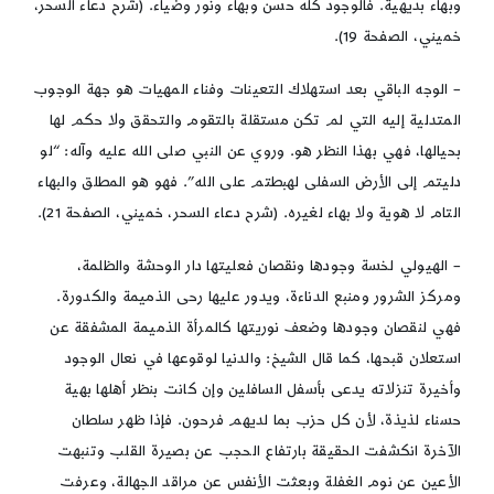
وبهاء بديهية. فالوجود كله حسن وبهاء ونور وضياء. (شرح دعاء السحر،
خميني، الصفحة 19).
– الوجه الباقي بعد استهلاك التعينات وفناء المهيات هو جهة الوجوب
المتدلية إليه التي لم تكن مستقلة بالتقوم والتحقق ولا حكم لها
بحيالها، فهي بهذا النظر هو. وروي عن النبي صلى الله عليه وآله: “لو
دليتم إلى الأرض السفلى لهبطتم على الله”. فهو هو المطلق والبهاء
التام لا هوية ولا بهاء لغيره. (شرح دعاء السحر، خميني، الصفحة 21).
– الهيولي لخسة وجودها ونقصان فعليتها دار الوحشة والظلمة،
ومركز الشرور ومنبع الدناءة، ويدور عليها رحى الذميمة والكدورة.
فهي لنقصان وجودها وضعف نوريتها كالمرأة الذميمة المشفقة عن
استعلان قبحها، كما قال الشيخ: والدنيا لوقوعها في نعال الوجود
وأخيرة تنزلاته يدعى بأسفل السافلين وإن كانت بنظر أهلها بهية
حسناء لذيذة، لأن كل حزب بما لديهم فرحون. فإذا ظهر سلطان
الآخرة انكشفت الحقيقة بارتفاع الحجب عن بصيرة القلب وتنبهت
الأعين عن نوم الغفلة وبعثت الأنفس عن مراقد الجهالة، وعرفت