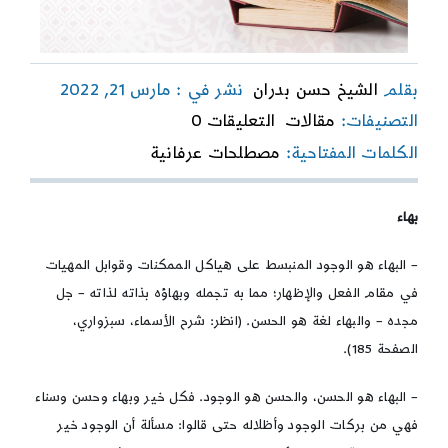
بقلم
الشيخ حسن بدران
نشر في : مارس 21, 2022
on
التصنيفات:
مقالات
التعليقات 0
مصطلحات
الكلمات المفتاحية:
مصطلحات عرفانية
عرفانية
|
الجزء
بهاء
15
– البهاء هو الوجود المنبسط على هياكل الممكنات وقوابل المهيات
في مقام الفعل والإظهار؛ مما به تجمله وبهاؤه بذاته لذاته – جل
مجده – والبهاء لغة هو الحسن. (انظر: شرح الأسماء، سبزواري،
الصفحة 185).
– البهاء هو الحسن، والحسن هو الوجود. فكل خير وبهاء وحسن وسناء
فهي من بركات الوجود وأظلاله حتى قالوا: مسألة أن الوجود خير