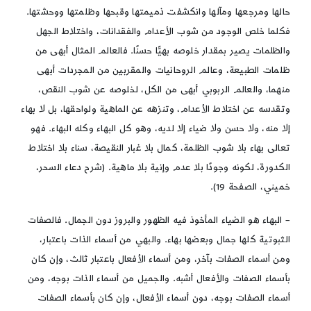
حالها ومرجعها ومآلها وانكشفت ذميمتها وقبحها وظلمتها ووحشتها.
فكلما خلص الوجود من شوب الأعدام والفقدانات، واختلاط الجهل
والظلمات يصير بمقدار خلوصه بهيًّا حسنًا. فالعالم المثال أبهى من
ظلمات الطبيعة، وعالم الروحانيات والمقربين من المجردات أبهى
منهما، والعالم الربوبي أبهى من الكل، لخلوصه عن شوب النقص،
وتقدسه عن اختلاط الأعدام، وتنزهه عن الماهية ولواحقها، بل لا بهاء
إلا منه، ولا حسن ولا ضياء إلا لديه، وهو كل البهاء وكله البهاء. فهو
تعالى بهاء بلا شوب الظلمة، كمال بلا غبار النقيصة، سناء بلا اختلاط
الكدورة، لكونه وجودًا بلا عدم وإنية بلا ماهية. (شرح دعاء السحر،
خميني، الصفحة 19).
– البهاء هو الضياء المأخوذ فيه الظهور والبروز دون الجمال. فالصفات
الثبوتية كلها جمال وبعضها بهاء. والبهي من أسماء الذات باعتبار،
ومن أسماء الصفات بآخر، ومن أسماء الأفعال باعتبار ثالث، وإن كان
بأسماء الصفات والأفعال أشبه. والجميل من أسماء الذات بوجه، ومن
أسماء الصفات بوجه، دون أسماء الأفعال، وإن كان بأسماء الصفات