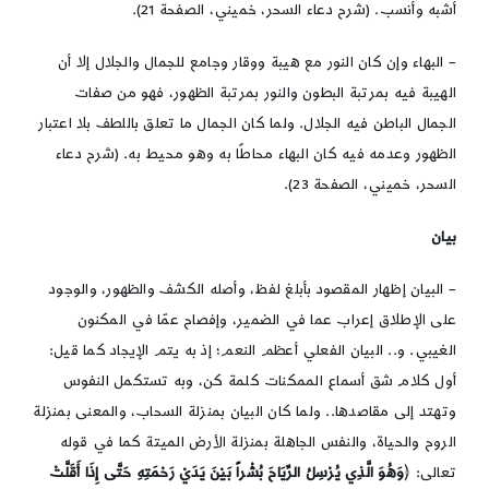
أشبه وأنسب. (شرح دعاء السحر، خميني، الصفحة 21).
– البهاء وإن كان النور مع هيبة ووقار وجامع للجمال والجلال إلا أن
الهيبة فيه بمرتبة البطون والنور بمرتبة الظهور، فهو من صفات
الجمال الباطن فيه الجلال. ولما كان الجمال ما تعلق باللطف بلا اعتبار
الظهور وعدمه فيه كان البهاء محاطًا به وهو محيط به. (شرح دعاء
السحر، خميني، الصفحة 23).
بيان
– البيان إظهار المقصود بأبلغ لفظ، وأصله الكشف والظهور، والوجود
على الإطلاق إعراب عما في الضمير، وإفصاح عمّا في المكنون
الغيبي. و.. البيان الفعلي أعظم النعم؛ إذ به يتم الإيجاد كما قيل:
أول كلام شق أسماع الممكنات كلمة كن، وبه تستكمل النفوس
وتهتد إلى مقاصدها.. ولما كان البيان بمنزلة السحاب، والمعنى بمنزلة
الروح والحياة، والنفس الجاهلة بمنزلة الأرض الميتة كما في قوله
تعالى: ﴿
وَهُوَ الَّذِي يُرْسِلُ الرِّيَاحَ بُشْراً بَيْنَ يَدَيْ رَحْمَتِهِ حَتَّى إِذَا أَقَلَّتْ