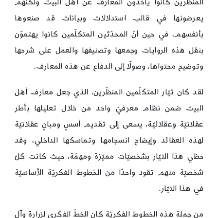
المنظّرين كانوا يأخذون المعارف عن أهل البيت ولكنّهم
يعرضونها في قالب استدلالات وبيانات قد صنعوها
بأنفسهم، في حين أنّ المحدّثين المتكلّمين كانوا يهتموّن
بنقل هذه الروايات وجمعها وتصنيفها والعمل على شرحها
وتوضيح محتواها، وصولًا إلى الدفاع عن هذه المعارف.
لقد كان تيّار المتكلّمين المنظّرين، الذي جعل معارف أهل
البيت ضمن نظام معرفيّ واحد من خلال تعليلها بأطر
عقلانيّة وعقلائيّة، يسعى إلى تقديم أسسٍ ومبانٍ عقلانيّة
لهذه العقائد وإيضاح انسجامها وتماسكها الداخلي، وقد
حظي هذا التيّار بشخصيّات مميّزة ومهمّة، حيث كانت كلّ
شخصيّة منهم تقود واحدًا من الخطوط الفكريّة الأساسيّة
في هذا التيّار.
من جملة هذه الخطوط الفكريّة كان الخطّ الفكري لزرارة وآل