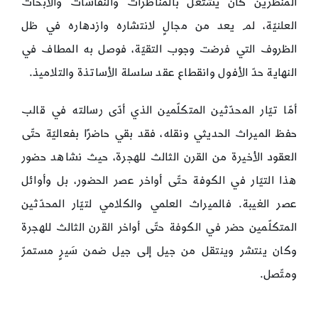
المنظّرين كان يشتغل بالمناظرات والنقاشات والأبحاث
العلنيّة، لم يعد من مجالٍ لانتشاره وازدهاره في ظل
الظروف التي فرضت وجوب التقيّة، فوصل به المطاف في
النهاية حدّ الأفول وانقطاع عقد سلسلة الأساتذة والتلاميذ.
أمّا تيّار المحدّثين المتكلّمين الذي أدّى رسالته في قالب
حفظ الميراث الحديثي ونقله، فقد بقي حاضرًا بفعاليّة حتّى
العقود الأخيرة من القرن الثالث للهجرة، حيث نشاهد حضور
هذا التيّار في الكوفة حتّى أواخر عصر الحضور، بل وأوائل
عصر الغيبة. فالميراث العلمي والكلامي لتيّار المحدّثين
المتكلّمين حضر في الكوفة حتّى أواخر القرن الثالث للهجرة
وكان ينتشر وينتقل من جيل إلى جيل ضمن سَيرٍ مستمرّ
ومتّصل.