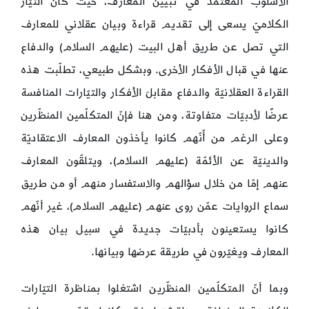
الأسلوب المعتمد في تبيين المعارف، حيث كان التيّار
الكلاميّ يسعى إلى تقديم قراءة وبيان عقلاني للمعارف
التي تصل عن طريق أهل البيت (عليهم السلام) والدفاع
عنها في قبال الأفكار الأخرى. وبشكل طبيعي، تطلّبت هذه
القراءة العقلانيّة والدفاع مقابلَ الأفكار والتيّارات المنافسة
عرضًا لأدبيّات متفاوتة، ومن هنا فإنّ المتكلّمين المنظّرين
وعلى الرغم من أّنّهم كانوا يأخذون المعارف الاعتقاديّة
والدينيّة عن الأئمّة (عليهم السلام)، ويتلقّون المعارف
عنهم إمّا من خلال سؤالهم والاستفسار منهم أو من طريق
سماع الروايات عمّن روى عنهم (عليهم السلام)، غير أنّهم
كانوا يستعينون بأدبيّات جديدة في سبيل بيان هذه
المعارف ويغيّرون في طريقة عرضها وبيانها.
وبما أنّ المتكلّمين المنظّرين اشتغلوا بمناظرة التيّارات