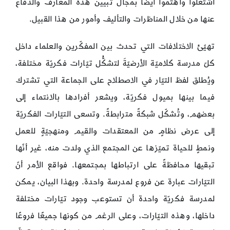
اشتغلوا واهتمّوا أيضًا بمجال تبيين هذه المعارف والدفاع
عنها من خلال المناظرات والتأليف وأمور من هذا القبيل.
تهيّئ الاختلافات التي تحدث بين المفكّرين والعلماء داخل
كلّ مدرسة كلاميّة الأرضيّةَ لتشكُّل تيّارات فكريّة مختلفة،
ويُطلق لفظ التيّار في الاصطلاح على الجماعة التي تشترك
فيما بينها بميول فكريّة، ويشعر أفرادها بالانتماء إلى
بعضهم، وتُشكّل شبكةً مترابطةً. وتسعى التيّارات الفكريّة
إلى عرض نظامٍ من المعتقدات والقيم ومنهجيّةٍ للعمل
ونمطٍ للحياة تميّزها عن المجتمع الذي ولدت منه، غير أنّها
تبقيها محافظةً على ارتباطها بمجتمعها. فواقع الأمر أنّ
التيّارات عبارة عن فروع لمدرسة واحدة. وبهذا البيان، يمكن
لمدرسة فكريّة واحدة أن تستوعب وجود تيّارات مختلفة
داخلها، وهذه التيّارات، وعلى الرغم من كونها جميعًا فروعًا