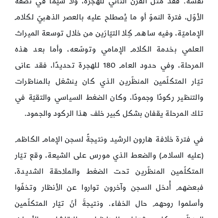
نفسه. فقد مثّل القرن الثاني للهجرة، ولا سيّما في نصفه
الأوّل، فترة النموّ أو ما يُصطلح عليه بالعصر الذهبيّ لكلام
الإماميّة، وفيه ساهم كِلا التيّارَين من خلال توسعة الميراث
العلمي بخدمة الكلام الإمامي وتوسّعه، وأما بعد هذه
المرحلة، وفي حدود العام 180 للهجرة تحديدًا، فقد عانى
تيّار المتكلّمين المنظّرين الذي كان ينشغل بالمناظرات
والتنظير ركودًا وجمودًا، وكان الضغط السياسي والتقيّة في
تلك المرحلة يقفان بشكل كبير خلف هذا الركود والجمود.
في فترة خلافة هارون الرشيد ونتيجةً لسجن الإمام الكاظم
(عليه السلام) والضعط الذي مورس على الشيعة، وقع تيّار
المتكلّمين المنظّرين تحت الضغط والملاحقة الشديدة،
فبعضهم أُدخل السجن وآخرون تواروا عن الأنظار وتخفّوا
وأسلموا روحهم حال الخفاء. ونتيجةَ أنّ تيّار المتكلّمين