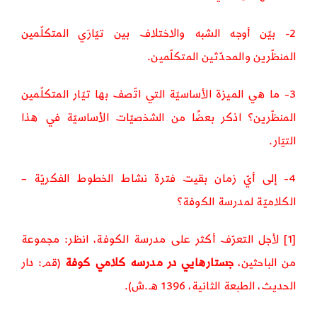
2- بيّن أوجه الشبه والاختلاف بين تيّارَي المتكلّمين
المنظّرين والمحدّثين المتكلّمين.
3- ما هي الميزة الأساسيّة التي اتّصف بها تيّار المتكلّمين
المنظّرين؟ اذكر بعضًا من الشخصيّات الأساسيّة في هذا
التيّار.
4- إلى أيّ زمان بقيت فترة نشاط الخطوط الفكريّة –
الكلاميّة لمدرسة الكوفة؟
[1]
لأجل التعرّف أكثر على مدرسة الكوفة، انظر: مجموعة
من الباحثين،
جستارهايي در مدرسه كلامي كوفة
(قم: دار
الحديث، الطبعة الثانية، 1396 هـ.ش).