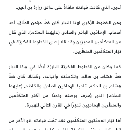
أعين، الذي كانت قيادته ملقاةً على عاتق زرارة بن أعين.
ومن الخطوط الأخرى لهذا التيّار كان خطّ مؤمن الطّاق، أحد
أصحاب الإمامَين الباقر والصادق (عليهما السلام)، الذي كان
من المتكلّمين المميّزين وقد قاد إحدى الخطوط الفكريّة في
تيّار المتكلّمين المنظّرين.
كما وكان من الخطوط الفكريّة البارزة أيضًا في هذا التيّار
خطّ هشام بن سالم وتلامذته وأتباعه، وكذلك كان خطّ
هشام بن الحكم تلميذ الإمامَين الصادق والكاظم (عليهما
السلام) الذي يُعرف بوصفه واحدًا من أكثر المتكلّمين
والمنظّرين الإماميّين تميّزًا في القرن الثاني للهجرة.
أمّا تيّار المحدّثين المتكلّمين فقد تمّت قيادته هو الآخر من