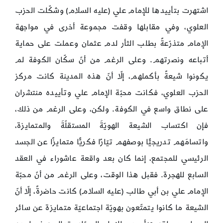
اشتهرت بتأييدها للإمام علي (عليه السلام) وشكّلت الحزب
العلوي، وفي مقابلها وقفت مجموعة أخرى في مواجهة
الإمام متذرّعةً بطلب الثأر لدم عثمان وعملت على حماية
أتباعه ونصرتهم. وعلى الرغم من أنّ سكّان الكوفة لم
يكونوا شيعةً بأكملهم، إلّا أنّ هذه المدينة كانت مركز
الحزب العلوي، فكانت محبّة الإمام علي وتأييده منتشران
على نطاق واسع في الكوفة. ولكن، وعلى الرغم من ذلك،
فإن اكتساب الشيعة الهويّةَ المستقلّةَ والمتمايزة،
واتسامَهم تدريجيًّا بوصفهم تيّارًا فكريًّا متمايزًا عن الجسد
الرئيسي للمجتمع، إنما كان بعد واقعة عاشوراء في العقد
السابع للهجرة. فقبل هذا الوقت، وعلى الرغم من أنّ محبّة
الإمام علي بن أبي طالب (عليه السلام) كانت حاضرةً، إلّا أنّ
الشيعة ما كانوا يتمتّعون بهويّة اجتماعيّة متمايزة عن سائر