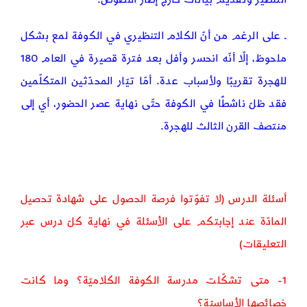
ـ على الرغم من أنّ الكلام التنظيري في الكوفة لمع بشكل
ملحوظ، إلّا أنّه انحسر وأفل بعد فترة قصيرة في العام 180
للهجرة تقريبًا ولأسباب عدة. أمّا تيّار المحدّثين المتكلّمين
فقد ظلّ ناشطًا في الكوفة حتّى نهاية عصر الحضور، أي إلى
منتصف القرن الثالث للهجرة.
أسئلة الدرس (لا تفوّتوا فرصة الحصول على شهادة تحصيل
المادّة عند إجابتكم على الأسئلة في نهاية كلّ درس عبر
التعليقات)
1- متى تشكّلت مدرسة الكوفة الكلاميّة؟ وما كانت
خصائصها الأساسيّة؟