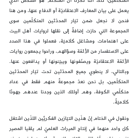
المتكلّمين؛ ذلك أنّنا ذكرنا أنّ المتكلّم هو الشخص الذي
يعمل على بيان المعارف الاعتقاديّة أو الدفاع عنها، ومن هنا
فنحن لا نجعل ضمن تيّار المحدّثين المتكلّمين سوى
المجموعة التي حازت إضافةً إلى نقلها لروايات أهل البيت
على اهتمامات ومشاغل كلاميّة، فعملوا في هذا الصدد
على الاستفسار من الأئمّة وسؤالهم، وراحوا يجمعون روايات
الأئمّة الاعتقاديّة ويصنّفونها ويبيّنونها أو يدافعون عنها.
وبالتالي، لا ينطوي جميع المحدّثين تحت تيّار المحدّثين
المتكلّمين، بل نحن نعدّ مجموعةً منهم فقط في عداد
متكلّمي الكوفة، وهم أولئك الذين وجدنا عندهم جهودًا
كلاميّةً.
ونقول في الختام إنّ هذَين التيّارَين الفكريَّين اللذَين اشتغل
كلّ واحد منهما في إنتاج الميراث العلميّ لم يلقيا المصير