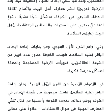
المسلمين، ولقد هيّأ سعي الإمام السجّاد وتعاليمه فيما بعد
الأرضيّة تدريجيًّا لنشر معارف أهل البيت واتّساع ثقافة
الاعتقاد الشيعي في الكوفة، فتشكّل شيئًا فشيئًا تشيّعٌ
اعتقاديٌّ يحتوي على المميّزات والخصائص الاعتقاديّة لأهل
البيت (عليهم السلام).
وفي أواخر القرن الأوّل الهجري، ومع بدايات إمامة الإمام
الباقر (عليه السلام)، شهدت الكوفة حضور عدد كبير من
الشيعة العقائديّين، فتهيّأت الأرضيّة المساعِدة والمعدّة
لتشكّل مدرسة فكريّة.
في الأعوام الأخيرة من القرن الأوّل للهجرة، زمان إمامة
الباقر (عليه السلام)، قامت مجموعة من شيعة الإمام في
الكوفة بوضع دعائم مدرسة الكوفة وأسسها من خلال تلقّي
المعارف الدينيّة في مجال الاعتقادات – علاوةً على مجالَي