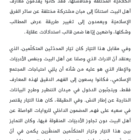
الكلاميّة المختلفة ومناقشتها، فقد كانوا يقدّمون معارف
أهل البيت استنادًا إلى مبان مشتركة مختلفة عن سائر الفرق
الإسلاميّة ويعمدون إلى تغيير طريقة عرض المطالب
وشكلها، واضعين إيّاها ضمن قالب استدلالات عقليّة.
وفي مقابل هذا التيّار كان تيّار المحدّثين المتكلّمين، الذي
يعتقد أنّ التراث الذي وصلنا عن أهل البيت وبنفس الأدبيّات
والإطار الذي هو عليه من شأنه أن يلبّي احتياجات المجتمع
الإسلامي، فكانوا يسعون إلى الفهم الدقيق لهذه المعارف
فقط، ويتجنّبون الدخول في ميدان التنظير وطرح البيانات
الخارجة عن إطار النصّ. وفي الحقيقة، كان هذا التيّار يقتصر
في سعيه على فهم المضمون الداخلي للروايات الواصلة عن
أهل البيت دون تجاوز الأدبيّات المنقولة فيها، وكان التمايز
بين هذا التيّار وتيّار المتكلّمين المنظّرين يكمن في أنّ