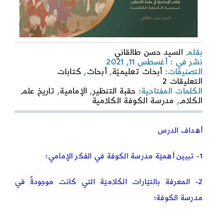
بقلم
السيد حسن طالقاني
نشر في : أغسطس 11, 2021
التصنيفات:
أبحاث تعليميّة
,
أبحاث
,
كتابات
on
التعليقات 2
تاريخ
الكلمات المفتاحية:
حقبة التنظير
,
الإمامية
,
تاريخ علم
علم
الكلام
,
مدرسة الكوفة الكلامية
الكلام
|
الدرس
أهداف الدرس
العاشر
|
1- تبيين أهميّة مدرسة الكوفة في الفكر الإمامي؛
كلام
الإماميّة
في
2- المعرفة بالتيّارات الكلاميّة التي كانت موجودةً في
حقبة
التنظير
مدرسة الكوفة؛
مدرسة
الكوفة