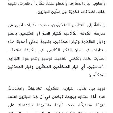
وأسلوب بيان المعارف والدفاع عنها، فكان أن ظهرت، نتيجةً
لذلك، اختلافات فكريّة بين هذَين التيّارَين.
وإضافةً إلى التيّارَين المذكورَين، حضرت تيّارات أخرى في
مدرسة الكوفة الكلاميّة كتيّار الغلوّ أو المتّهمين بالغلوّ
وتيّار المقصّرة وتيّار المحدّثين، ونتيجةً لتدنّي أهميّة هذه
التيّارات في بيان الفكر الكلامي في الكوفة سنتجنّب
الحديث عنها، ونكتفي بتقديم توضيح وشرح حول التيّارَين
الأساسيَّين، أي تيّار المتكلّمين المنظّرين وتيّار المحدّثين
المتكلّمين.
توجد بين هذَين التيّارَين الفكريَّين تشابهاتٌ واختلافاتٌ
عدة. أمّا التشابه بينهما، فيكمن في أنّ كِلا التيّارَين اعتمد
منهجًا مشتركًا، حيث ألزما نفسَيهما بالاعتماد على