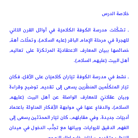
خلاصة الدرس
ـ تشكّلت مدرسة الكوفة الكلاميّة في أوائل القرن الثاني
للهجرة في مرحلة الإمام الباقر (عليه السلام)، وتمثّلت أهمّ
خصائصها ببيان المعارف الاعتقاديّة المرتكزة على تعاليم
أهل البيت (عليهم السلام).
ـ نشط في مدرسة الكوفة تيّاران كلاميّان على الأقلّ، فكان
تيّار المتكلّمين المنظّرين يسعى إلى تقديم توضيح وقراءة
وبيان عقلانيّ للمعارف الواصلة عن أهل البيت (عليهم
السلام)، والدفاع عنها في مواجهة الأفكار المناوئة باعتماد
أدبيّات جديدة. وفي مقابلهم، كان تيّار المحدّثين يسعى إلى
الفهم الدقيق للروايات وبيانها مع تجنُّب الدخول في ميدان
التنظير وتقديم بيانات خارج إطار النصوص.