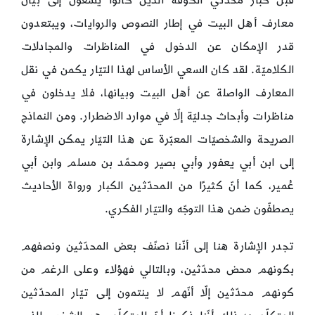
قبَل كبار محدّثي الكوفة الذين كانوا يسعون إلى بيان
معارف أهل البيت في إطار النصوص والروايات، ويبتعدون
قدر الإمكان عن الدخول في المناظرات والمجادلات
الكلاميّة. لقد كان السعي الأساس لهذا التيّار يكمن في نقل
المعارف الواصلة عن أهل البيت وبيانها، فلا يدخلون في
مناظرات وأبحاث جدليّة إلّا في موارد الاضطرار. ومن النماذج
الصريحة والشخصيّات المعبّرة عن هذا التيّار يمكن الإشارة
إلى ابن أبي يعفور وأبي بصير ومحمّد بن مسلم وابن أبي
عُمير، كما أنّ كثيرًا من المحدّثين الكبار ورواة الأحاديث
يصطفّون ضمن هذا التوجّه والتيّار الفكري.
تجدر الإشارة هنا إلى أنّنا نصنّف بعض المحدّثين ونصفهم
بكونهم محض محدّثين، وبالتالي فهؤلاء وعلى الرغم من
كونهم محدّثين إلّا أنّهم لا ينتمون إلى تيّار المحدّثين