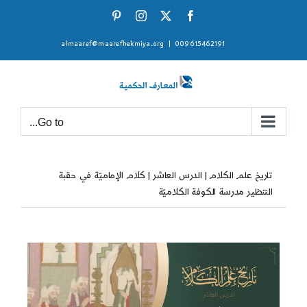
Ski
Pinterest
Instagram
Facebook
X
t
almaaref@maarefhekmiya.org
|
009615462191
conten
Go to...
تاريخ علم الكلام | الدرس العاشر | كلام الإماميّة في حقبة
التنظير مدرسة الكوفة الكلاميّة