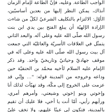
الواجب الطاعة. وعليه، فإنّ الطاعة لإمام الزمان
آنذاك، يمكن النظر إليها من بعدين أساسيّين،
الأوّل: الالتزام بالتكليف الشرعيّ لكلّ من شاءت
الإرادة الإلهيّة أن يبلغ الفتح بين يدي ابن بنت
رسول الله صلّى الله عليه وعلى آله. والبعد الثاني
يتمثّل في العلاقات الأسريّة والعائليّة التي جمعت
آل بيت رسول الله صلّى الله عليه وعلى آله في
موقف جهاديّ وحياتيّ وتاريخيّ واحد. وقد ذكر
الإمام عليه السلام لأخيه محمّد بن الحنفيّة حين
وداعه وخروجه من المدينة قوله: “… وإنّي قد
عزمت على الخروج إلى مكّة، وقد تهيّأت لذلك أنا
وإخوتي وبنو إخوتي وشيعتي، وأمرهم أمري،
ورأيهم رأيي، أمّا أنت يا أخي، فلا عليك أن تقيم
بالمدينة، فتكون لي عينًا عليهم، ولا تخف عليّ