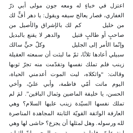
اعتزل في خباءٍ له ومعه جون مولى أبي ذرّ
الغفاري، فصار يعالج سيفه ويقول: يا دهر أفٍّ لك
من خليل كم لك بالإشراق والأصيل من
صاحبٍ أو طالبٍ قتيل والدهر لا يقنع بالبديل
وإنّما الأمر إلى الجليل وكلّ حيٍّ سالك
سبيلي أعادها ثلاثًا، ثمّ ما لبثت أن سمعته العقيلة
زينب فلم تملك نفسها وتقدّمت منه تجرّ ثوبها
وقالت: “واثكلاه، ليت الموت أعدمني الحياة،
اليوم ماتت أمّي فاطمة، وأبي عليّ، وأخي
الحسن، يا خليفة الماضين وثمال الباقين”. لمَ لم
تملك نفسها السيّدة زينب عليها السلام؟ وهي
العارفة الواثقة القويّة الثابتة المجاهدة المناصرة
لله ورسوله. وهل لمثلها أن يجزع؟ حاشى لها وهي
ابنة عليّ وفاطمة، وربيبة بيت الوحي. إنّ الثبات