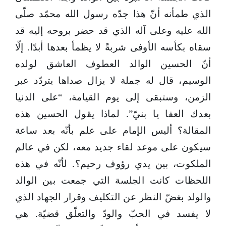
الذي طمأنه أنّ هذا جدّه رسول الله محمّد صلّى
الله عليه وعلى آله الذي قد حضر بروحه إليه قد
سقاه بكأسه الأوفى شربةً لا يظمأ بعدها أبدًا. إلّا
أنّ الحسين الوالد العطوف العاشق لولده
الوسيم، قال له جملة لا يزال صداها يتردّد عبر
الزمن، وستبقى إلى يوم القيامة، “على الدنيا
بعدك العفا يا بنيّ”. لماذا يقول الحسين هذه
المقالة؟ أليس الإمام على علم بأنّه بعد ساعة
سيكون على موعد لقاء جديد معه، لكن في عالم
الملكوت، بين يدي رؤوف رحيم؟. لأنّه في هذه
اللحظات كانت الجلسة التي جمعت بين الوالد
والولد بغضّ النظر عن التكليف وقرار الجهاد الذي
لا يفسد في الحبّ والودّ والتعلّق قضيّة. هي