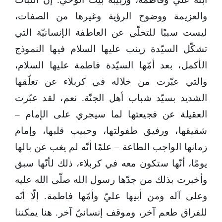
والعزيمة ووضوح الرؤية وغيرها من الصفات،
ليست سببًا للتخلّي عن العاطفة الإنسانيّة التي
تشكّل السيّدة زينب عليها السلام فيها النموذج
الأكمل، بعد أمّها السيّدة فاطمة عليها السلام،
والتي عبّرت من خلاله في كربلاء عن تعلّقها
الشديد بسيّد شباب أهل الجنّة. نعم، لقد عبّرت
العقيلة عن فجيعتها لما سيجري على الإمام –
شقيقها، ورفيق طفولتها، وحبيب قلبها، وإمام
زمانها الواجب الطاعة – علمًا أنّه لم يغب عن بالها
يومًا، أنّها ستكون معه في كربلاء، ذلك لأنّها سبق
وأخبرت بذلك من جدّها رسول الله صلّى الله عليه
وعلى آله ومن أبيها عليّ وأمّها فاطمة. إلّا أنّه
للفراق طعم آخر، وموقف إنسانيّ آخر. هنا يمكننا