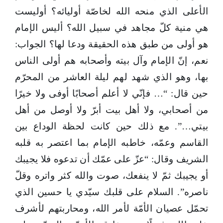
الأعلى الذي منحه الله لخاصّة أوليائه؟ أوليست
هي منية كلّ مجاهد في سبيل الله؟ أليس الإمام
هو أولى من طبق هذه الحقيقة ودعا لها؟ الجواب:
نعم، إنّ الإمام وآل بيته وأصحابه هم أولى الناس
بها، وهو الذي شهد لهم ليلة العاشر من المحرّم
حين قال: “… فإنّي لا أعلم أصحابًا أوفى ولا خيرًا
من أصحابي، ولا أهل بيت أبرّ ولا أوصل من أهل
بيتي…”. مع ذلك حين كانت لحظة الوداع بين
القاسم وعمّه، خاطبه الإمام بما اعتصر به قلبه
الشريف وقال: “عزّ على عمّك أن تدعوه فلا يجيبك
أو يجيبك ثمّ لا ينفعك، صوت والله كثر واتره وقلّ
ناصره”. السلام على قلبك سيّدي يا حسين الذي
تحمّل عصيان الأمّة لأمر الله، ومحاربتهم لأشرف