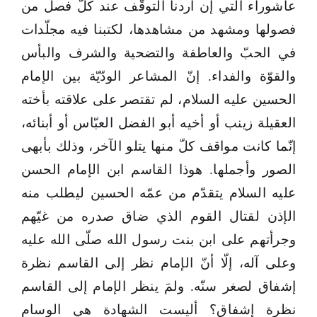
عاشوراء التي إن أردنا التوقّف عند كلّ فصل من
فصولها ومشهد من مشاهدها، لكتبنا فيه مجلّدات
في الحبّ والعاطفة والتضحية والشرف والبأس
والقوّة والفداء. إنّ المشاعر الودّيّة بين الإمام
الحسين عليه السلام، لم تقتصر على علاقته بأخته
العقيلة زينب أو أخيه أبو الفضل العبّاس أو أبنائه،
إنّما كانت مواقف كلّ منها يتلو الآخر، وذلك بأبهى
الصور وأجملها. هوذا القاسم ابن الإمام الحسن
عليه السلام يتقدّم من عمّه الحسين ليطلب منه
الإذن لقتال القوم الذي ضاق صدره من غيّهم
وجرأتهم على ابن بنت رسول الله صلّى الله عليه
وعلى آله، إلّا أنّ الإمام نظر إلى القاسم نظرة
إشفاق لصغر سنّه. ولمَ ينظر الإمام إلى القاسم
نظرة إشفاق؟ أليست الشهادة هي الوسام