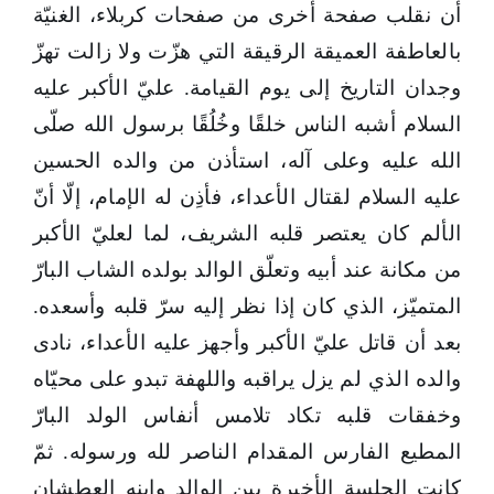
أن نقلب صفحة أخرى من صفحات كربلاء، الغنيّة
بالعاطفة العميقة الرقيقة التي هزّت ولا زالت تهزّ
وجدان التاريخ إلى يوم القيامة. عليّ الأكبر عليه
السلام أشبه الناس خلقًا وخُلُقًا برسول الله صلّى
الله عليه وعلى آله، استأذن من والده الحسين
عليه السلام لقتال الأعداء، فأذِن له الإمام، إلّا أنّ
الألم كان يعتصر قلبه الشريف، لما لعليّ الأكبر
من مكانة عند أبيه وتعلّق الوالد بولده الشاب البارّ
المتميّز، الذي كان إذا نظر إليه سرّ قلبه وأسعده.
بعد أن قاتل عليّ الأكبر وأجهز عليه الأعداء، نادى
والده الذي لم يزل يراقبه واللهفة تبدو على محيّاه
وخفقات قلبه تكاد تلامس أنفاس الولد البارّ
المطيع الفارس المقدام الناصر لله ورسوله. ثمّ
كانت الجلسة الأخبرة بين الوالد وابنه العطشان