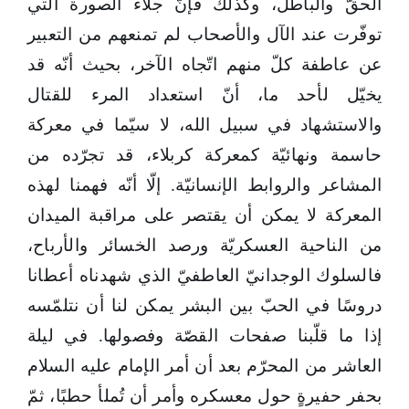
الحقّ والباطل، وكذلك فإنّ جلاء الصورة التي
توفّرت عند الآل والأصحاب لم تمنعهم من التعبير
عن عاطفة كلّ منهم اتّجاه الآخر، بحيث أنّه قد
يخيّل لأحد ما، أنّ استعداد المرء للقتال
والاستشهاد في سبيل الله، لا سيّما في معركة
حاسمة ونهائيّة كمعركة كربلاء، قد تجرّده من
المشاعر والروابط الإنسانيّة. إلّا أنّه فهمنا لهذه
المعركة لا يمكن أن يقتصر على مراقبة الميدان
من الناحية العسكريّة ورصد الخسائر والأرباح،
فالسلوك الوجدانيّ العاطفيّ الذي شهدناه أعطانا
دروسًا في الحبّ بين البشر يمكن لنا أن نتلمّسه
إذا ما قلّبنا صفحات القصّة وفصولها. في ليلة
العاشر من المحرّم بعد أن أمر الإمام عليه السلام
بحفر حفيرةٍ حول معسكره وأمر أن تُملأ حطبًا، ثمّ