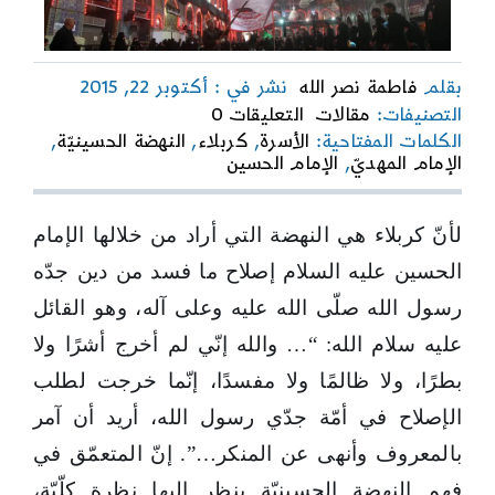
بقلم
فاطمة نصر الله
نشر في : أكتوبر 22, 2015
on
التصنيفات:
مقالات
التعليقات 0
وهل
الكلمات المفتاحية:
الأسرة
,
كربلاء
,
النهضة الحسينيّة
,
كربلاء
الإمام المهديّ
,
الإمام الحسين
إلّا
الحبّ؟
لأنّ كربلاء هي النهضة التي أراد من خلالها الإمام
الحسين عليه السلام إصلاح ما فسد من دين جدّه
رسول الله صلّى الله عليه وعلى آله، وهو القائل
عليه سلام الله: “… والله إنّي لم أخرج أشرًا ولا
بطرًا، ولا ظالمًا ولا مفسدًا، إنّما خرجت لطلب
الإصلاح في أمّة جدّي رسول الله، أريد أن آمر
بالمعروف وأنهى عن المنكر…”. إنّ المتعمّق في
فهم النهضة الحسينيّة ينظر إليها نظرة كلّيّة،