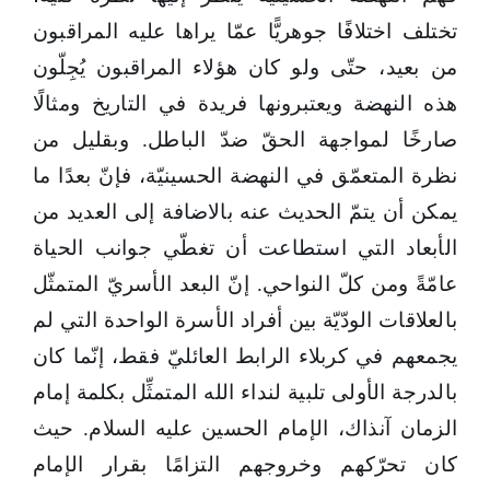
تختلف اختلافًا جوهريًّا عمّا يراها عليه المراقبون
من بعيد، حتّى ولو كان هؤلاء المراقبون يُجِلّون
هذه النهضة ويعتبرونها فريدة في التاريخ ومثالًا
صارخًا لمواجهة الحقّ ضدّ الباطل. وبقليل من
نظرة المتعمّق في النهضة الحسينيّة، فإنّ بعدًا ما
يمكن أن يتمّ الحديث عنه بالاضافة إلى العديد من
الأبعاد التي استطاعت أن تغطّي جوانب الحياة
عامّةً ومن كلّ النواحي. إنّ البعد الأسريّ المتمثّل
بالعلاقات الودّيّة بين أفراد الأسرة الواحدة التي لم
يجمعهم في كربلاء الرابط العائليّ فقط، إنّما كان
بالدرجة الأولى تلبية لنداء الله المتمثِّل بكلمة إمام
الزمان آنذاك، الإمام الحسين عليه السلام. حيث
كان تحرّكهم وخروجهم التزامًا بقرار الإمام