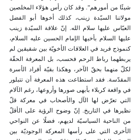
شيئًا من أمورهم”. وقد كان رأس هؤلاء المخلصين
مولاتنا السيّدة زينب، كذلك أخوها أبو الفضل
العبّاس عليها سلام الله. إنّ علاقة السيّدة زينب
عليها السلام بأخيها الإمام الحسين عليه السلام،
كنموذج فريد في العلاقات الأخويّة بين شقيقين لم
يربطهما رباط الرحم فحسب، بل المعرفة الحقّة
لكلّ منهما بحقّ الآخر، وهكذا بقيّة أفراد الأسرة
المقدّسة. فقد استطاعت هذه المعرفة أن تتبلور
في واقعة كربلاء بأبهى صورها وأروعها، رغم الآلام
التي تعرّض لها الآل والأصحاب في معركة قلّ
نظيرها في التاريخ. إنّ وضوح الرؤية على الأقلّ
من الناحية السياسيّة لديهم، فضلًا عن النواحي
الأخرى التي على رأسها المعركة الوجوديّة بين