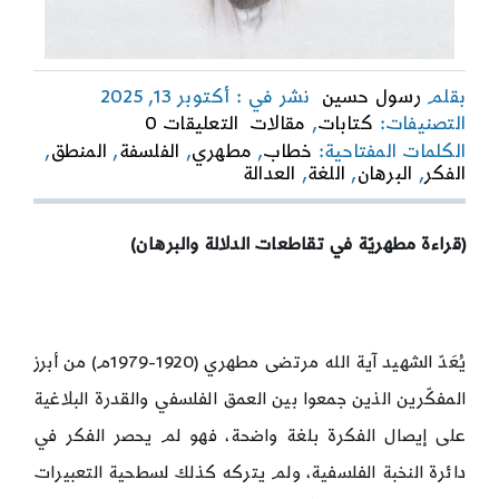
بقلم
رسول حسين
نشر في : أكتوبر 13, 2025
on
التصنيفات:
كتابات
,
مقالات
التعليقات 0
بين
الكلمات المفتاحية:
خطاب
,
مطهري
,
الفلسفة
,
المنطق
,
منطق
الفكر
,
البرهان
,
اللغة
,
العدالة
اللغة
ومنطق
الفلسفة
(قراءة مطهريّة في تقاطعات الدلالة والبرهان)
يُعَدّ الشهيد آية الله مرتضى مطهري (1920-1979م) من أبرز
المفكّرين الذين جمعوا بين العمق الفلسفي والقدرة البلاغية
على إيصال الفكرة بلغة واضحة، فهو لم يحصر الفكر في
دائرة النخبة الفلسفية، ولم يتركه كذلك لسطحية التعبيرات