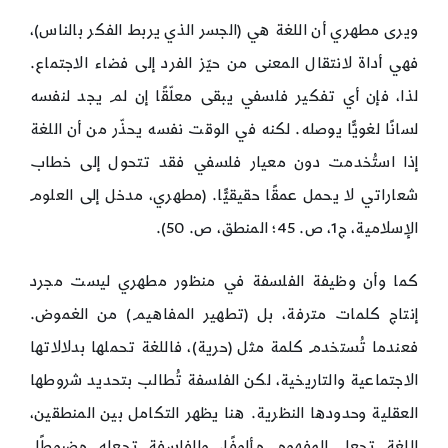
ويرى مطهري أن اللغة هي (الجسر الذي يربط الفكر بالناس)،
فهي أداة لانتقال المعنى من حيّز الفرد إلى فضاء الاجتماع.
لذا، فإن أي تفكير فلسفي يبقى معلّقًا إن لم يجد لنفسه
لسانًا لغويًّا يوصله. لكنه في الوقت نفسه يحذّر من أن اللغة
إذا استُخدمت دون معيار فلسفي فقد تتحول إلى خطاب
شعاراتي لا يحمل عمقًا حقيقيًّا. (مطهري، مدخل إلى العلوم
الإسلامية، ج1، ص. 45؛ المنطق، ص. 50).
كما وأن وظيفة الفلسفة في منظور مطهري ليست مجرد
إنتاج كلمات مترفة، بل (تطهير المفاهيم) من الغموض.
فعندما تُستخدم كلمة مثل (حرية)، فاللغة تحملها بدلالاتها
الاجتماعية والتاريخية، لكن الفلسفة تُطالب بتحديد شروطها
العقلية وحدودها النظرية. هنا يظهر التكامل بين المنطقين،
اللغة تجعل المفهوم مألوفًا، والفلسفة تجعله مضبوطًا.