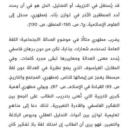
قد يُستغل في التزييف أو التضليل. الحل هو في أن يسند
أحد المنطقين الآخر في توازن بنّاء. (مطهري، مدخل إلى
العلوم الإسلامية، ج1، ص. 150؛ المنطق، ص. 130).
يضرب مطهري مثالًا في موضوع العدالة الاجتماعية؛ اللغة
العامة تستخدم شعارات جذابة، لكن من دون برهان فلسفي
يُحدد معنى العدالة ومعاييرها تبقى مجرد كلمات. وفي
المقابل، الفيلسوف الذي يضع نظرية في العدالة دون لغة
مبسطة يعجز عن إيصالها للناس. (مطهري، المجتمع والتاريخ،
ص. 95؛ القيادة في الإسلام، ص. 67). ويولي مطهري أهمية
كبرى للتربية التي تُعنى بتدريب الطالب على الجمع بين
التفكير الفلسفي والقدرة التعبيرية. لذلك دعا إلى مناهج
تعليمية توازن بين أدوات التحليل العقلي ودروس البلاغة
والتعبير. فهو يرى أن الطالب إن امتلك لغة بلا تفكير كان