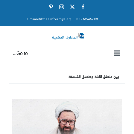
Ski
Pinterest
Instagram
Facebook
X
t
almaaref@maarefhekmiya.org
|
009615462191
conten
Go to...
بين منطق اللغة ومنطق الفلسفة