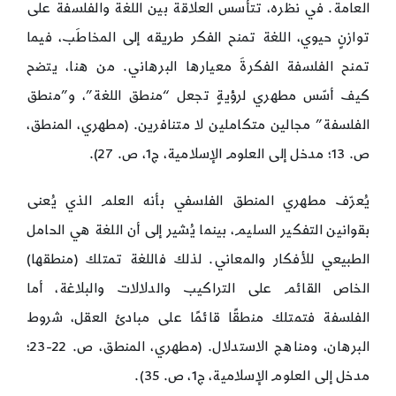
العامة. في نظره، تتأسس العلاقة بين اللغة والفلسفة على
توازنٍ حيوي، اللغة تمنح الفكر طريقه إلى المخاطَب، فيما
تمنح الفلسفة الفكرةَ معيارها البرهاني. من هنا، يتضح
كيف أسّس مطهري لرؤيةٍ تجعل “منطق اللغة”، و”منطق
الفلسفة” مجالين متكاملين لا متنافرين. (مطهري، المنطق،
ص. 13؛ مدخل إلى العلوم الإسلامية، ج1، ص. 27).
يُعرّف مطهري المنطق الفلسفي بأنه العلم الذي يُعنى
بقوانين التفكير السليم، بينما يُشير إلى أن اللغة هي الحامل
الطبيعي للأفكار والمعاني. لذلك فاللغة تمتلك (منطقها)
الخاص القائم على التراكيب والدلالات والبلاغة، أما
الفلسفة فتمتلك منطقًا قائمًا على مبادئ العقل، شروط
البرهان، ومناهج الاستدلال. (مطهري، المنطق، ص. 22-23؛
مدخل إلى العلوم الإسلامية، ج1، ص. 35).