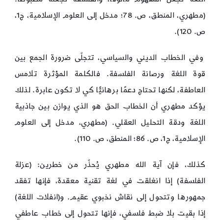
(مطهري، المنطق، ص. 78؛ مدخل إلى العلوم الإسلامية، ج1،
ص. 120).
وفي الخطاب الديني والسياسي، تتجلّى ضرورة الجمع بين
قوة اللغة ورصانة الفلسفة. فالكلمة المؤثرة تلامس
العاطفة، لكنها تحتاج دعمًا برهانيًّا كي لا تكون عابرة. لذلك
يؤكد مطهري أن الخطاب الحق هو الذي يوازن بين جاذبية
اللغة ودقة التحليل العقلي. (مطهري، مدخل إلى العلوم
الإسلامية، ج1، ص. 86؛ المنطق، ص. 110).
كذلك، فإن آية الله مطهري يُحذّر من خطرين: (عزلة
الفلسفة) إذا انغلقت في لغة تقنية معقدة، فإنها تفقد
جمهورها وتتحول إلى نقاش نخبوي عقيم. و(انفلات اللغة)
إذا بقيت بلا ضبط فلسفي، فإنها تتحول إلى خطاب عاطفي