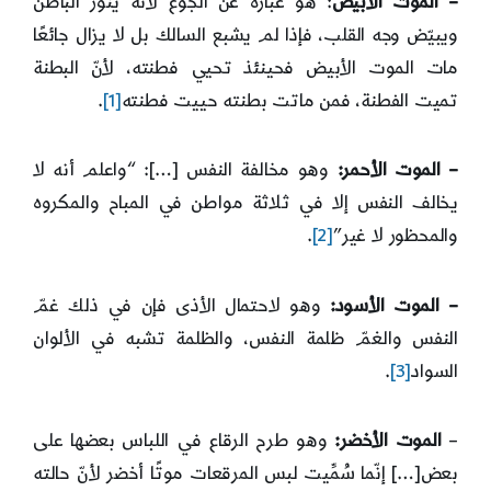
– الموت الأبيض
: هو عبارة عن الجوع لأنّه ينوّر الباطن
ويبيّض وجه القلب، فإذا لم يشبع السالك بل لا يزال جائعًا
مات الموت الأبيض فحينئذ تحيي فطنته، لأنّ البطنة
تميت الفطنة، فمن ماتت بطنته حييت فطنته
[1]
.
– الموت الأحمر:
وهو مخالفة النفس […]: “واعلم أنه لا
يخالف النفس إلا في ثلاثة مواطن في المباح والمكروه
والمحظور لا غير”
[2]
.
– الموت الأسود:
وهو لاحتمال الأذى فإن في ذلك غمّ
النفس والغمّ ظلمة النفس، والظلمة تشبه في الألوان
السواد
[3]
.
–
الموت الأخضر:
وهو طرح الرقاع في اللباس بعضها على
بعض[…] إنّما سُمِّيت لبس المرقعات موتًا أخضر لأنّ حالته