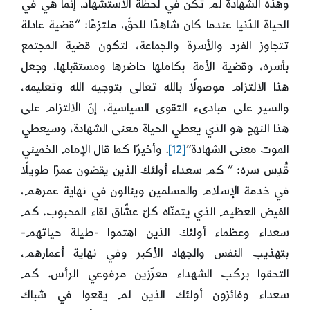
وهذه الشهادة لم تكن في لحظة الاستشهاد، إنّما هي في
الحياة الدّنيا عندما كان شاهدًا للحقّ، ملتزمًا: “قضية عادلة
تتجاوز الفرد والأسرة والجماعة، لتكون قضية المجتمع
بأسره، وقضية الأمة بكاملها حاضرها ومستقبلها، وجعل
هذا الالتزام موصولًا بالله تعالى بتوجيه الله وتعليمه،
والسير على مبادىء التقوى السياسية، إنّ الالتزام على
هذا النهج هو الذي يعطي الحياة معنى الشهادة، وسيعطي
الموت معنى الشهادة”
[12]
. وأخيرًا كما قال الإمام الخميني
قُدِس سره: ” كم سعداء أولئك الذين يقضون عمرًا طويلًا
في خدمة الإسلام والمسلمين وينالون في نهاية عمرهم،
الفيض العظيم الذي يتمنّاه كلّ عشّاق لقاء المحبوب. كم
سعداء وعظماء أولئك الذين اهتموا -طيلة حياتهم-
بتهذيب النفس والجهاد الأكبر وفي نهاية أعمارهم،
التحقوا بركب الشهداء معزّزين مرفوعي الرأس. كم
سعداء وفائزون أولئك الذين لم يقعوا في شباك