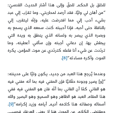
للخلق بل الحكم للحقّ وإلى هذا أشار الحديث القدسيّ:
“من أهان لي وليًّا، فقد أرصد لمحاربتي، وما تقرّب إلي عبد
بشيء أحب إلي مما افترضت عليه، وإنّه ليتقرب إلي
بالنافلة حتى أحبه، فإذا أحببته كنت سمعه الذي يسمع به
وبصره الذي يبصر به ولسانه الذي ينطق به ويده التي
يبطش بها، إن دعاني أجبته وإن سألني أعطيته، وما
تردّدت عن شيء أنا فاعله كتردّدي عن موت المؤمن، يكره
الموت وأكره مساءته”
[8]
.
وعندما يُرجع هذا العبد من جديد، يكون وليًّا على مدينته:
“[و] يصير وجوده حقّانيًّا فإن المفني فيه بما أنه مفني فيه
هو الفاني كمّا أن الفاني بما أنّه فان هو المفني فيه ففي
هذا المقام العبد هو الظاهر وهو السميع وهو البصير والله
أسمائه وصفاته هذا كلامه أديم أيامه وزيد إكرامه”
[9]
.
ومقتضى الكلام عن الموت هنا لا يعني العرفاء فحسب،