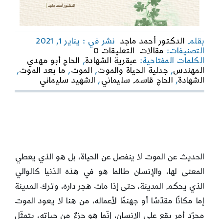
بقلم
الدكتور أحمد ماجد
نشر في : يناير 1, 2021
on
التصنيفات:
مقالات
التعليقات 0
الموت
الكلمات المفتاحية:
عبقرية الشهادة
,
الحاج أبو مهدي
كتجلٍّ
المهندس
,
جدلية الحياة والموت
,
الموت
,
ما بعد الموت
,
للمقدّس:
الشهادة
,
الحاج قاسم سليماني
,
الشهيد سليماني
في
العلاقة
بين
الموت
والمقدَّس
الحديث عن الموت لا ينفصل عن الحياة، بل هو الذي يعطي
المعنى لها، والإنسان طالما هو في هذه الدّنيا كالوالي
الذي يحكم المدينة، حتى إذا مات هجر داره، وترك المدينة
إما مكانًا مقدّسًا أو جهنمًا لأعماله، من هنا لا يعود الموت
مجرّد أمرٍ يقع على الإنسان، إنّما هو جزءٌ من حياته، يتمثّل