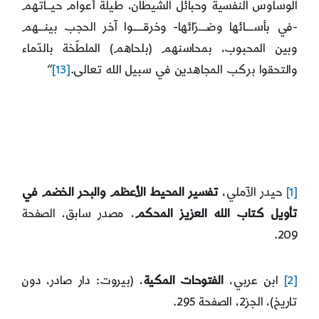
الوساوس النفسية وحبائل الشيطان، طيلة أعوام حيــاتهم
-في بأســــائها وضــــرّائها- وخرقـــــوا آخر الحجب بينـــهم
وبين المحبوب، بمحاسنهم (بلحاهم) الملطّخة بالدّماء
والتحقوا بركب المجاهدين في سبيل الله تعالى.
[13]
“
[1]
حيدر الآملي،
تفسير المحيط الأعظم والبحر الخضم في
تأويل كتاب الله العزيز المحكم
، مصدر سابق، الصفحة
209.
[2]
ابن عربي،
الفتوحات المكية
، (بيروت: دار صادر، دون
تاريخ)، الجز2، الصفحة 295.