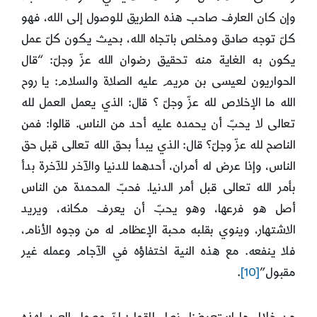
وإن كان العارف صاحب هذه الطريق للوصول إلى الله، فهو
كلّ توجه صادق ومخلص باتجاه الله، بحيث يكون كلّ عمل
يكون به الغاية منه تحقيق رضوان الله عزّ وجلّ: “قال
الحواريون لعيسى بن مريم عليه الصلاة والسلام: يا روح
الله ما الإخلاص لله عزّ وجلّ ؟ قال: الذي يعمل العمل لله
تعالى لا يحبّ أن يحمده عليه أحد من الناس. قالوا: فمن
الناصح لله عزّ وجلّ؟ قال: الذي يبدأ بحق الله تعالى قبل حق
الناس، وإذا عرض له أمران، أحدهما للدنيا والآخر للآخرة بدأ
بأمر الله تعالى قبل أمر الدنيا. فحبّ المحمدة من الناس
أصل هو فرعها، وهو يحبّ أن يعرف مكانه، ويريد
الاشتهار، وينوي بقلبه محبة الإعظام له من وجوه الأنام،
فلا ينفعه. مع هذه النية اختفاؤه في الآجام وعمله غير
مقبول”
[10]
.