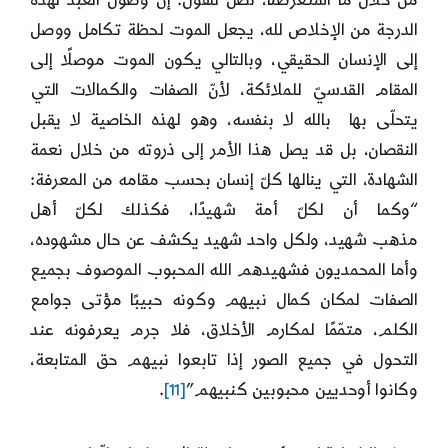
من خلال ما استعرضنا، نصل للقول: إنّ وصول العبد لهذه
الدرجة من الإخلاص لله، يجعل الموت لحظة تكامل ووصل
إلى الإنسان الحقيقي، وبالتالي يكون الموت موصلًا إلى
المقام القدسيّ للملائكة، لأنّ الصفات والكمالات التي
يتحلّى بها بالله لا بنفسه، وهو لهذه الخاصية لا يقبل
النقصان، بل قد يصل هذا الأمر إلى ذروته من خلال نعمة
الشهادة، التي ينالها كلّ إنسان بحسب مقامه من المعرفة:
“وكما أن لكلّ أمة شهيدًا، فكذلك لكلّ أهل
مذهب شهيد، ولكل واحد شهيد يكشف عن حال مشهوده،
وأما المحمديون فشهيدهم الله المحبوب الموصوف بجميع
الصفات لمكان كمال نبيهم وكونه حبيبًا مؤتى جوامع
الكلم، متمّمًا لمكارم الأخلاق، فلا جرم يعرفونه عند
التحول في جميع الصور إذا تابعوا نبيهم حق المتابعة،
وكانوا أوحديين محبوبين كنبيهم”
[11]
.