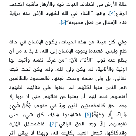
حالة الأرض في اختلاف النبات فيه والأزهار فأشبه اختلاف
الرقاع
[4]
، وهو: “الفناء في الله لشهود الأذى منه برؤية
فناء الأفعال من فعل محبوبه”
[5]
.
وفي كلّ ميتة من هذه الميتات، يكون الإنسان في حالة
خلعٍ ولبس، فعندما يتوجه الإنسان إلى الله، لا بدّ له من أن
يخلع عنه ثوب “الأنا”، لأنّ: “من عَرِفَ نفسه وأثبت لها
الإنية والأنانية، لم يكن ولي الله، ولم يكن تحت قبته
تعالى، بل ولي نفسه وتحت قبتها، فالمقصود بالظالمين
هم الذين فنوا لكنّهم لم يفنوا على فنائهم لشهود
أنفسهم فدعا لهم أن يفنوا عن فنائهم حتى لا يروا إلا
وجه الحق كالمحّمديّين الذين وردّ في حقهم: ﴿كُلُّ شَيْءٍ
هَالِكٌ إِلَّا وَجْهَهُ﴾
[6]
فشاهدوا هلاك كلّ شيء حتى
نفوسهم إلاّ وجه الحق الباقي”
[7]
. فاضمحلال الإنية
واندكاكها، تجعل العبد بكليته لله، وبهذا لا يبقى أثر