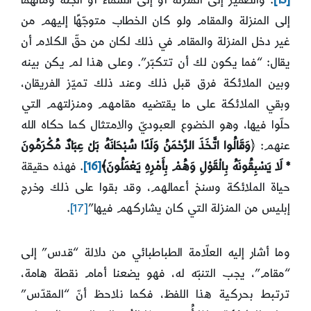
[15]
. والضمير إلى المنزلة أو إلى السماء أو الجنّة ومآلهما
إلى المنزلة والمقام ولو كان الخطاب متوجّهًا إليهم من
غير دخل المنزلة والمقام في ذلك لكان من حقّ الكلام أن
يقال: “فما يكون لك أن تتكبّر”. وعلى هذا لم يكن بينه
وبين الملائكة فرق قبل ذلك وعند ذلك تميّز الفريقان،
وبقي الملائكة على ما يقتضيه مقامهم ومنزلتهم التي
حلّوا فيها، وهو الخضوع العبوديّ والامتثال كما حكاه الله
عنهم: ﴿
وَقَالُوا اتَّخَذَ الرَّحْمَنُ وَلَدًا سُبْحَانَهُ بَلْ عِبَادٌ مُكْرَمُونَ
* لَا يَسْبِقُونَهُ بِالْقَوْلِ وَهُمْ بِأَمْرِهِ يَعْمَلُونَ﴾
[16]
. فهذه حقيقة
حياة الملائكة وسنخ أعمالهم، وقد بقوا على ذلك وخرج
إبليس من المنزلة التي كان يشاركهم فيها”
[17]
.
وما أشار إليه العلّامة الطباطبائي من دلالة “قدس” إلى
“مقام”، يجب التنبّه له، فهو يضعنا أمام نقطة هامة،
ترتبط بحركية هذا اللفظ، فكما نلاحظ أنّ “المقدّس”