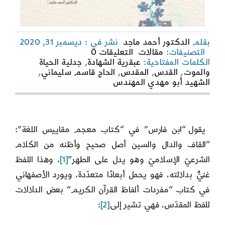
بقلم
الدكتور أحمد ماجد
نشر في : ديسمبر 31, 2020
on
التصنيفات:
مقالات
التعليقات 0
الموت
الكلمات المفتاحية:
عبقرية الشهادة
,
جدلية الحياة
كتجلٍّ
والموت
,
القدس
,
المقدس
,
الحاج قاسم سليماني
,
للمقدّس:
الشهيد أبو مهدي المهندس
في
تحديد
ماهية
المقدَّس
يقول “ابن فارس” في “كتاب معجم مقاييس اللغة”:
في
الإسلام
“القاف والدال والسين أصل صحيح وأظنه من الكلام
الشرعيّ الإسلاميّ وهو يدل على الطهر”
[1]
، وهذا اللفظ
غنيٌّ بدلالته، فهو يحمل أبعادًا متعدّدة، ويورد الأصفهاني
في كتاب “مفردات ألفاظ القرآن الكريم” بعض الدلالات
للفظ المقدّس، فهي تشير إلى
[2]
: