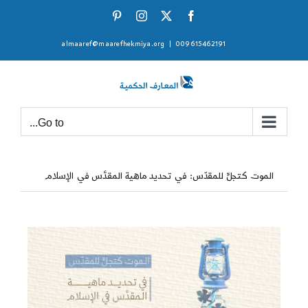
Ski
Pinterest
Instagram
Facebook
X
t
almaaref@maarefhekmiya.org
|
009615462191
conten
Go to...
الموت كتجلٍّ للمقدّس: في تحديد ماهية المقدَّس في الإسلام