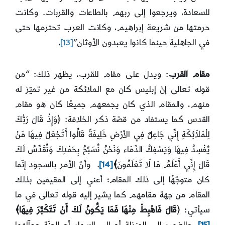
للسعادة، ويرجعوا إلى ربهم بالطاعات والقربات. وكانت
حرمتها من شريعة إبراهيم، وكانت العرب تحترمها حتى
في الجاهلية حينما كانوا يعبدون الأوثان”
[13]
.
مقام القرب
: ويدل على مقام للقرب، يظهر ذلك: “من
قوله تعالى إنّ إبليس كان مع الملائكة من غير تميّز له
منهم، والمقام الذي كان يجمعهم جميعًا كان هو مقام
القدس كما يستفاد من قصّة ذكر الخلافة: ﴿وَإِذْ قَالَ رَبُّكَ
لِلْمَلاَئِكَةِ إِنِّي جَاعِلٌ فِي الأرْضِ خَلِيفَةً قَالُوا أَتَجْعَلُ فِيهَا مَنْ
يُفْسِدُ فِيهَا وَيَسْفِكُ الدِّمَاء وَنَحْنُ نُسَبِّحُ بِحَمْدِكَ وَنُقَدِّسُ لَكَ
قَالَ إِنِّي أَعْلَمُ مَا لَا تَعْلَمُونَ
﴾
[14]
. وأنّ الأمر بالسجود إنّما
كان متوجّهًا إلى ذلك المقام؛ أعني إلى المقيمين بذلك
المقام من جهة مقامهم كما يشير إليه قوله تعالى في ما
سيأتي: ﴿
قَالَ فَاهْبِطْ مِنْهَا فَمَا يَكُونُ لَكَ أَنْ تَتَكَبَّرَ فِيهَا﴾