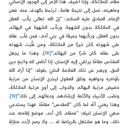
مقام للملائكة، وإذا أُضيف هذا الأمر إلى الوجود الإنساني
وماهيته، نصل إلى نتيجة هامة، ترتبط بالهدف منه، فعن
الإمام الصادق عليه السلام: “إنّ الله تعالى ركّب العقل
في الملائكة بدون الشهوة، وركّب الشهوة في البهائم
بدون العقل، وركّبهما جميعًا في بني آدم، فمن غلّب عقله
على شهوته كان خيرًا من الملائكة، ومن غلُبت شهوته
على عقله كان شرًا من البهائم”
[18]
، وهذا ما يجعل
المقدّس مقامًا يرتقي إليه الإنسان، إذا أخلص لله واتبع دين
الحق، ويعبر عن ذلك العلامة الحليّ بقوله: “إذا أراد الله
بأوامره ونواهيه وخلق العقول ليخرج الإنسان من مرتبة
حضيض مرتبة البهائم والدواب إلى أوج مرتبة الملائكة،
ونصّب الأنبياء والأئمة لإرشادهم ودعائهم إلى ذلك”
[19]
.
وهذا يعني أنّه لما كان “المقدس” مقامًا، فهذا يستدعي
سعي الإنسان لنيله: “فمقام كل أحد، موضع إقامته عند
ذلك، وما هو مشتغل بالرياضة له … ولا يصح لأحد منازلة