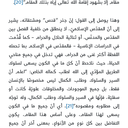
مقام إلا بشهود إقامة الله تعالى إياه بذلك المقام”
[20]
.
وهذا يوصل إلى القول: إنّ جذر “قدس” ومشتقاته، يشير
إلى أنّ المقدّس الإسلاميّ، لا ينطلق من خلفية الفصل بين
المقدّس والمدنّس، أو ثنائية الحلال والحرام – كما قُدِّمت
في الدراسات الإناسية – فالمقدّس في الإسلام بما تحمله
اللفظة أكثر غنى من الحرام، فهي تدخل في جميع مناحي
الحياة، حيث نلاحظ أنّ كلّ ما في الكون يسعى لسلوك
الطريق المؤدّي إلى الله لطلب كماله الخاص: “اعلم أنّ
السير والسلوك وطلب الكمال ليس مخصوصًا بالإنسان
فقط، بل جميع الموجودات والمخلوقات علويّة كانت أو
سفليّة، فإنّها في السير والسلوك وطلب الكمال، وله توجّه
إلى مطلوبه ومقصوده”
[21]
، أي أنّ جميع ما في الكون
يسعى لهذا المقام، وعلى أساس هذا المقام، يكون
التفاضل بين كلّ نوع من الأنواع، بمعنى آخر أنّ جميع