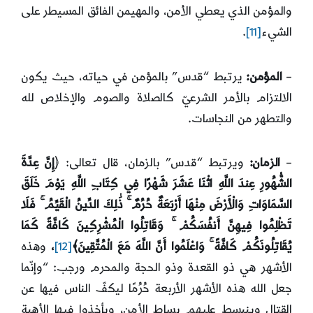
والمؤمن الذي يعطي الأمن، والمهيمن الفائق المسيطر على
الشيء
[11]
.
–
المؤمن:
يرتبط “قدس” بالمؤمن في حياته، حيث يكون
الالتزام بالأمر الشرعيّ كالصلاة والصوم والإخلاص لله
والتطهر من النجاسات.
–
الزمان:
ويرتبط “قدس” بالزمان، قال تعالى: ﴿
إِنَّ عِدَّةَ
الشُّهُورِ عِندَ اللَّهِ اثْنَا عَشَرَ شَهْرًا فِي كِتَابِ اللَّهِ يَوْمَ خَلَقَ
السَّمَاوَاتِ وَالْأَرْضَ مِنْهَا أَرْبَعَةٌ حُرُمٌ ۚ ذَٰلِكَ الدِّينُ الْقَيِّمُ ۚ فَلَا
تَظْلِمُوا فِيهِنَّ أَنفُسَكُمْ ۚ وَقَاتِلُوا الْمُشْرِكِينَ كَافَّةً كَمَا
يُقَاتِلُونَكُمْ كَافَّةً ۚ وَاعْلَمُوا أَنَّ اللَّهَ مَعَ الْمُتَّقِينَ﴾
[12]
،
وهذه
الأشهر هي ذو القعدة وذو الحجة والمحرم ورجب: “وإنّما
جعل الله هذه الأشهر الأربعة حُرُمًا ليكفّ الناس فيها عن
القتال وينبسط عليهم بساط الأمن، ويأخذوا فيها الأهبة