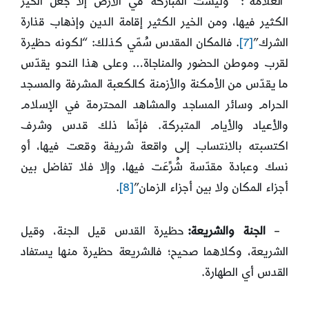
“العلّامة”: “وليست المباركة في الأرض إلَّا جعل الخير
الكثير فيها، ومن الخير الكثير إقامة الدين وإذهاب قذارة
الشرك”
[7]
. فالمكان المقدس سُمّي كذلك: “لكونه حظيرة
لقرب وموطن الحضور والمناجاة… وعلى هذا النحو يقدّس
ما يقدّس من الأمكنة والأزمنة كالكعبة المشرفة والمسجد
الحرام وسائر المساجد والمشاهد المحترمة في الإسلام
والأعياد والأيام المتبركة. فإنّما ذلك قدس وشرف
اكتسبته بالانتساب إلى واقعة شريفة وقعت فيها، أو
نسك وعبادة مقدّسة شُرِّعَت فيها، وإلا فلا تفاضل بين
أجزاء المكان ولا بين أجزاء الزمان”
[8]
.
–
الجنة والشريعة:
حظيرة القدس قيل الجنة، وقيل
الشريعة، وكلاهما صحيح؛ فالشريعة حظيرة منها يستفاد
القدس أي الطهارة.