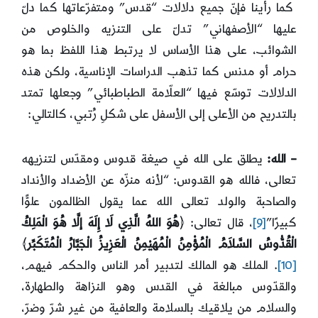
كما رأينا فإنّ جميع دلالات “قدس” ومتفرّعاتها كما دلّ
عليها “الأصفهاني” تدلّ على التنزيه والخلوص من
الشوائب، على هذا الأساس لا يرتبط هذا اللفظ بما هو
حرام أو مدنس كما تذهب الدراسات الإناسية، ولكن هذه
الدلالات توسّع فيها “العلّامة الطباطبائي” وجعلها تمتد
بالتدريح من الأعلى إلى الأسفل على شكلِ رُتبي، كالتالي:
– الله:
يطلق على الله في صيغة قدوس ومقدّس لتنزيهه
تعالى، فالله هو القدوس: “لأنه منزّه عن الأضداد والأنداد
والصاحبة والولد تعالى الله عما يقول الظالمون علوًّا
كبيرًا”
[9]
، قال تعالى: ﴿
هُوَ اللهُ الَّذِي لَا إِلَهَ إلَّا هُوَ الْمَلِكُ
الْقُدُّوسُ السَّلاَمُ الْمُؤْمِنُ الْمُهَيْمِنُ الْعَزِيزُ الْجَبَّارُ الْمُتَكَبِّر
﴾
[10]
. الملك هو المالك لتدبير أمر الناس والحكم فيهم،
والقدّوس مبالغة في القدس وهو النزاهة والطهارة،
والسلام من يلاقيك بالسلامة والعافية من غير شرّ وضرّ،