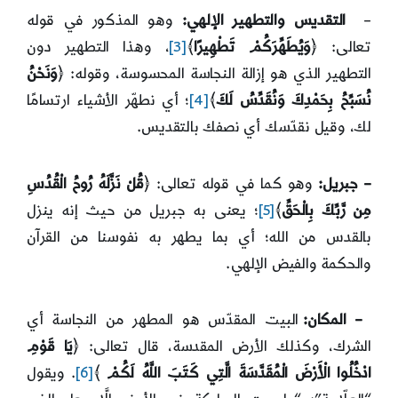
–
التقديس والتطهير الإلهي:
وهو المذكور في قوله
تعالى: ﴿
وَيُطَهِّرَكُمْ تَطْهِيرًا
﴾
[3]
، وهذا التطهير دون
التطهير الذي هو إزالة النجاسة المحسوسة، وقوله: ﴿
وَنَحْنُ
نُسَبِّحُ بِحَمْدِكَ وَنُقَدِّسُ لَكَ
﴾
[4]
؛ أي نطهّر الأشياء ارتسامًا
لك، وقيل نقدّسك أي نصفك بالتقديس.
– جبريل:
وهو كما في قوله تعالى: ﴿
قُلْ نَزَّلَهُ رُوحُ الْقُدُسِ
مِن رَّبِّكَ بِالْحَقِّ
﴾
[5]
؛ يعنى به جبريل من حيث إنه ينزل
بالقدس من الله؛ أي بما يطهر به نفوسنا من القرآن
والحكمة والفيض الإلهي.
– المكان:
البيت المقدّس هو المطهر من النجاسة أي
الشرك، وكذلك الأرض المقدسة، قال تعالى: ﴿
يَا قَوْمِ
ادْخُلُوا الْأَرْضَ الْمُقَدَّسَةَ الَّتِي كَتَبَ اللَّهُ لَكُمْ
﴾
[6]
. ويقول