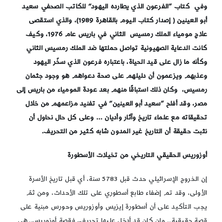
وفي
كتاب “الفرعون الذي يطارده اليهود” للكاتب الصحفي سعيد
أبو العينين ( إصدار كتاب اليوم بالقاهرة 1989)، والذي استقصى
علاج مومياء الملك رمسيس الثاني في باريس عام 1976، وكيف
كانت الدعاية الصهيونية تواصل حملتها ضد الملك رمسيس الثاني
وكأنه ما زال على قيد الحياة، باعتباره فرعون الذي سخّر اليهود
وعذبهم ويزعمون أن دليلهم على صحة دعواهم هو وجود جثمان
رمسيس، وكان ذلك استباقًا منهم بعد عودة المومياء من باريس إلى
مصر، وقد أفلح “سعيد أبو العينين” في تفنيد مزاعمهم من خلال
تحقيقاته مع علماء تاريخ وآثار وأديان … وعلى كل حال نحاول أن
نثبت حقيقة أن التاريخ غير المدون شابه كثير من التحريف.
أوزوريس الحقيقي التاريخي من تخيلات الأسطورة
إن الخروج الإسرائيلي حدث قبل 5783 سنة، أي قبل تاريخ الأسرة
الأولى، وقد تم إضفاء طابع أسطوري على تلك الأحداث، ومن ثمّ
يجب التأكيد على أن أﺳﻄﻮرة إيزيس وأوزوريس وحورس مبنية ﻋﻠﻰ
ﻗﺼﺔ حقيقية.. وإن ﻛﺎن ﻗﺪ أدﺧﻞ عليها تحريف، ﻓﻘﺼﺔ أوزوريس..هي