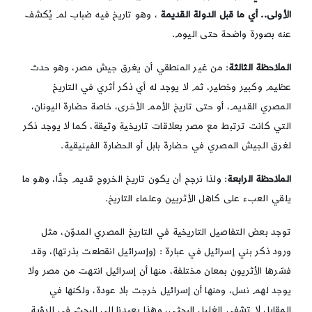
الأولى.. أي ما قبل الدولة القديمة
، وهو تاريخ فيه ضباب لم يُكشف
عنه بصورة واضحة حتى اليوم.
الملاحظة
الثالثة
: من غير المنطقي أن يغرق جيش مصر، وهو حدث
عظيم وكبير وخطير، ثم لا يوجد له أي ذكر أثري في التاريخ
المصري القديم، أو حتى تاريخ الأمم الأخرى، خاصة حضارة اليونان،
التي كانت ترتبط مع مصر بعلاقات تاريخية وثيقة، كما لا يوجد ذكر
لغرق الجيش المصري في حضارة بابل أو الحضارة الفينيقية.
الملاحظة
الرابعة
: ولذا نرجح أن يكون تاريخ الخروج قديم جدًّا، وهو ما
يلقي العبء على كاهل الأثريين وعلماء التاريخ.
توجد بعض التفاصيل التاريخية في التاريخ المصري المدوّن، مثل
ورود ذكر بني إسرائيل في عبارة : (وإسرائيل انقطعت بذرتها)، وقد
فسّرها الأثريون بمعان مختلفة، منها أن إسرائيل انتهت من مصر ولا
يوجد لهم نسل، ومنها أن إسرائيل خرجت بلا عودة، ولكنها في
المقابل لا تشفي الغليل البحثي، وهذا يعيدنا إلى البحث في الرؤية