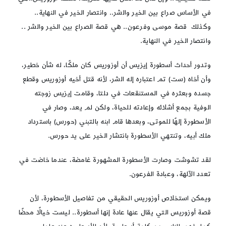
ﻓﻲ اﻷﺳﺎس ﺻﺮاع بين الخير واﻟﺸﺮ.. واﻧﺘﺼﺎر الخير ﻓﻲ النهاية..
وﻛﺬﻟﻚ ﻗﺼﺔ ﻣﻮﺳﻰ وﻓﺮﻋﻮن.. هي ﻗﺼﺔ اﻟﺼﺮاع بين الخير واﻟﺸﺮ ..
واﻧﺘﺼﺎر الخير ﻓﻲ النهاية.
وتدور أحداث أسطورة إيزيس أن أوزوريس كان ملكًا، له شأن خطير،
وأن أخاه (ست) تم اعتباره إله الشر، لأنه قتل أخيه أوزوريس وقطع
جسده وبعثره في المستنقعات في دلتا، وقامت إيزيس زوجته
الوفية بجمع أشلائه وإعادته للحياة، ولكن لم يعد، وصار في
الأسطورة إلهًا للموتى، وبعدها قام ابنه بالتبني (حورس) باسترداد
ملك أبيه، وتنتهي الأسطورة بانتشار الخير على يد حورس.
لقد تشوشت وصارت الأسطورة المشهورة غامضة، عندما خاضت في
تعدد الآلهة، وعبادة الفرعون.
ويمكن استخلاص أوزوريس الحقيقي من تفاصيل الأسطورة، لأن
ﻗﺼﺔ أوزوريس اﻟﺘﻲ يقال عنها ﻋﺎدة إنها أﺳﻄﻮرة.. ليست خيالًا ﻣﺤﻀًﺎ