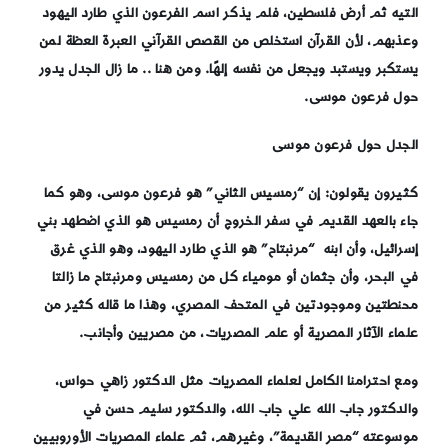
التيه ثم أرض فلسطين، فلم يذكر اسم الفرعون الذي طارد اليهود
وعذبهم، لأن القرآن استخلص من القصص القرآني العبرة العظة لمن
يستكبر ويستبد ويجعل من نفسه إلهًا. ومن هنا .. ما زال الجدل يدور
حول فرعون موسى.
الجدل حول فرعون موسى
كثيرون يقولون: إن “رمسيس الثاني” هو فرعون موسى، وهو كما
جاء بالعهد القديم في سفر الخروج أن رمسيس هو الذي اضطهد بني
إسرائيل، وأن ابنه “
مرنبتاح” هو الذي طارد اليهود، وهو الذي غرق
في البحر، وأن جثمان أو مومياء كل من رمسيس ومرنبتاح ما زالتا
محنطتين وموجودتين في المتحف المصري، وهذا ما قاله كثير من
علماء الآثار المصرية أو علم المصريات، من مصريين وأجانب.
ومع احترامنا الكامل لعلماء المصريات مثل الدكتور زاهي حواس،
والدكتور جاب الله علي جاب الله، والدكتور سليم حسن في
موسوعته “مصر القديمة”، وغيرهم، ثم علماء المصريات الأوروبيين