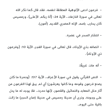
– فرعون ادعى الألوهية المطلقة لنفسه، فقد قال كما ذكر الله
تعالى في سورة النازعات، الآية 24: ﴿أنا ربكم الأعلى﴾، ورمسيس
كان يحارب باسم الإله المصري القديم (آمون).
– انتشار السحر في عصره.
– اتصافه بذي الأوتاد، قال تعالى في سورة الفجر، الآية 10: ﴿وفرعون
ذي الأوتاد﴾.
– أنه مات غريقًا.
– النص القرآني يقول في سورة الأعراف، الآية 137: ﴿ودمرنا ما كان
يصنع فرعون وقومه وما كانوا يعرشون) أي لم يبق لهذا الفرعون من
آثار مثل المعابد والتماثيل والقصور، لأنها دمرت، فلا يوجد له ما يدل
على وجوده، ونرى أن مدينة رمسيس في مدينة (صان الحجر) ما زالت
باقية حتى اليوم.