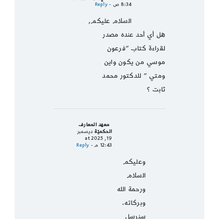
8:34 ص
- Reply
السلام عليكم,
هل أي أحد عنده مصدر
لقراءة كتاب “فرعون
موسي من يكون واين
ومتي ” للدكتور محمد
ثابت ؟
معهد المعارف
الحكميّة
ديسمبر
19, 2025 at
12:43 م
- Reply
وعليكم
السلام
ورحمة الله
وبركاته،
سنرسل