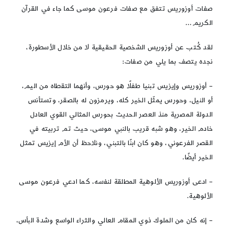
صفات أوزوريس تتفق مع صفات فرعون موسى كما جاء في القرآن
الكريم…
لقد كُتب عن أوزوريس الشخصية الحقيقية لا من خلال الأسطورة،
نجده يتصف بما يلي من صفات:
– أوزوريس وإيزيس تبنيا طفلًا هو حورس، وأنهما التقطاه من اليم،
أو النيل، وحورس يمثّل الخير كله، ويرمزون له بالصقر، وتستأنس
الدولة المصرية منذ العصر الحديث بحورس المثالي القوي العادل
خادم الخير، وهو شبه قريب بالنبي موسى، حيث تم تربيته في
القصر الفرعوني، وهو كان ابنًا بالتبني، ونلاحظ أن الأم إيزيس تمثل
الخير أيضًا.
– ادعى أوزوريس الألوهية اﻟﻤﻄﻠﻘﺔ ﻟﻨﻔسه، كما ادعي فرعون موسى
الألوهية.
– إنه ﻛﺎن ﻣﻦ اﻟﻤﻠﻮك ذوي اﻟﻤﻘﺎم اﻟﻌﺎﻟﻲ واﻟﺜﺮاء اﻟﻮاﺳﻊ وﺷﺪة اﻟﺒﺄس،