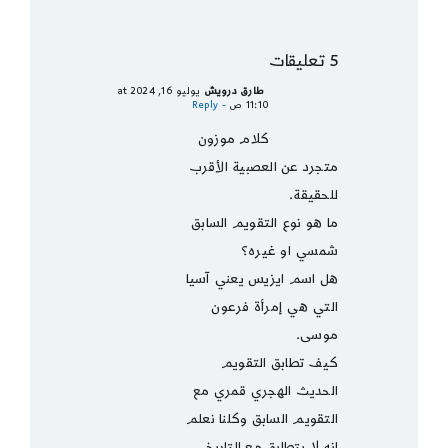
5 تعليقات
طارق درويش
يوليو 16, 2024 at
11:10 ص
- Reply
كلام موزون
متجرد عن العصبية الأقرب
للحقيقة.
ما هو نوع التقويم السابق
شمسي او غيره؟
هل اسم ايزيس يعني آسيا
التي هي إمرأة فرعون
موسى.
كيف تطابق التقويم
الحديث الهجري قمري مع
التقويم السابق وكلنا نعلم
انه لا يتطابق مع التاريخ