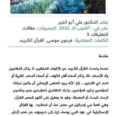
بقلم
الدكتور علي أبو الخير
نشر في : أكتوبر 21, 2022
التصنيفات:
مقالات
on
التعليقات 5
رؤية
الكلمات المفتاحية:
فرعون موسى
,
القرآن الكريم
بحثية
قرآنية
لفرعون
مقدمة
موسى
عندما يتحدث القرآن الكريم عن الأقوام السابقين، لا يذكر التفاصيل
ولا الأسماء، فلا يذكر أسماء أهل الكهف، أو أسماء أصحاب القرية أو
اسم ذي القرنين .. إلخ، لأنه يريد للمعنى الإيماني أن يكون نبراسًا
للمؤمنين وغير المؤمنين، وترك التفاصيل للمؤرخين ومن ينشدون
البحث للبحث أو المعرفة، وهو ما ينطبق على أشهر قصص القرآن،
وهي قصة بني إسرائيل في مصر، منذ أن استقرت بها القبائل
الإسرائيلية في عهد النبي يوسف (ع)، إلى خروجهم من مصر لأرض