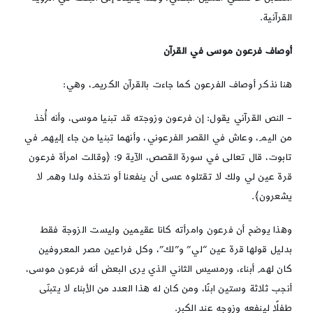
القرآنية.
أوصاف فرعون موسى في القرآن
هنا نذكر أوصاف الفرعون كما جاءت بالقرآن الكريم، وهي:
– النص القرآني يقول: إن فرعون وزوجته قد تبنيا موسى، وأنه أُخذ
من اليم، وعاش في القصر الفرعوني، وأنهما تبنيا من جاء إليهم في
تابوت، قال تعالى في سورة القصص، الآية 9: ﴿وقالت امرأة فرعون
قرة عين لي ولك لا تقتلوه عسى أن ينفعنا أو نتخذه ولدا وهم لا
يشعرون﴾.
وهذا يوضح أن فرعون وامرأته كانا عقيمين وليست الزوجة فقط
بدليل قولها قرة عين “لي” و”لك”، وكل فراعين مصر المعروفين
كان لهم أبناء، ورمسيس الثاني الذي يرى البعض أنه فرعون موسى،
أنجب ثلاثة وستين ابنًا، ومن كان له هذا العدد من الأبناء لا يتبنّى
طفلًا لينفعه وزوجه عند الكبر.