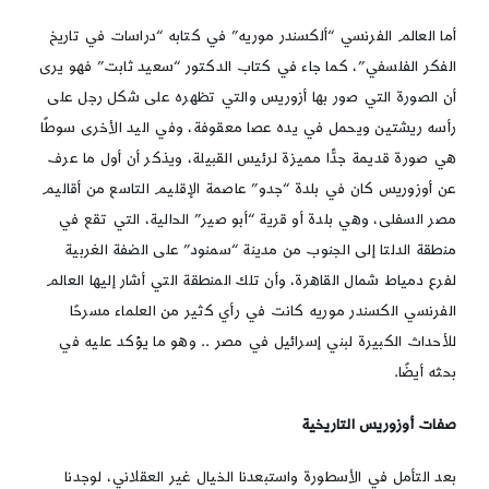
أﻣﺎ اﻟﻌﺎﻟﻢ اﻟﻔﺮﻧﺴﻲ “أﻟﻜﺴﻨﺪر موريه” في كتابه “دراسات في تاريخ
الفكر الفلسفي”، كما جاء في كتاب الدكتور “سعيد ثابت” فهو يرى
أن اﻟﺼﻮرة اﻟﺘﻲ ﺻور بها أزوريس واﻟﺘﻲ تظهره ﻋﻠﻰ ﺷﻜﻞ رﺟﻞ ﻋﻠﻰ
رأسه ريشتين ويحمل ﻓﻲ يده ﻋﺼﺎ ﻣﻌﻘﻮﻓﺔ، وﻓﻲ اليد الأخرى ﺳﻮﻃًﺎ
هي ﺻﻮرة قديمة ﺟﺪًّا مميزة لرئيس القبيلة، ويذكر أن أول ﻣﺎ ﻋﺮف
ﻋﻦ أوزوريس ﻛﺎن ﻓﻲ ﺑﻠﺪة “ﺟﺪو” ﻋﺎﺻﻤﺔ اﻹقليم التاسع ﻣﻦ أﻗﺎليم
مصر اﻟﺴﻔﻠﻰ، وهي بلدة أو قرية “أﺑﻮ صير” اﻟﺤالية، اﻟﺘﻲ ﺗﻘﻊ ﻓﻲ
ﻣﻨﻄﻘﺔ اﻟﺪﻟﺘﺎ إﻟﻰ اﻟﺠﻨﻮب ﻣﻦ مدينة “سمنود” ﻋﻠﻰ اﻟﻀﻔﺔ اﻟﻐﺮبية
ﻟﻔﺮع دمياط شمال القاهرة، وأن ﺗﻠﻚ اﻟﻤﻨﻄﻘﺔ اﻟﺘﻲ أﺷﺎر إليها اﻟﻌﺎﻟﻢ
اﻟﻔﺮﻧﺴﻲ اﻟﻜﺴﻨﺪر ﻣﻮريه ﻛﺎﻧﺖ ﻓﻲ رأي ﻛثير ﻣﻦ اﻟﻌﻠﻤﺎء ﻣﺴﺮﺣًﺎ
للأحداث الكبيرة ﻟﺒﻨﻲ إسرائيل ﻓﻲ ﻣﺼﺮ .. وهو ﻣﺎ يؤكد عليه في
بحثه أيضًا.
صفات أوزوريس التاريخية
بعد التأمل في الأسطورة واستبعدنا الخيال غير العقلاني، لوجدنا