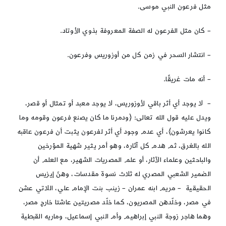
مثل فرعون النبي موسى.
– كان مثل الفرعون له اﻟﺼﻔﺔ اﻟﻤﻌﺮوﻓﺔ ﺑﺬوي الأوتاد.
– اﻧﺘﺸﺎر اﻟﺴﺤﺮ ﻓﻲ زﻣن ﻛل من أوزوريس وفرعون.
– أنه ﻣﺎت غريقًا.
– لا يوجد أي أثر باقي لأوزوريس، لا يوجد معبد أو تمثال أو قصر،
ويدل عليه قول الله تعالى: ﴿ودمرنا ما كان يصنع فرعون وقومه وما
كانوا يعرشون﴾، أي عدم وجود أي أثر لفرعون يثبت أن فرعون عاقبه
الله بالغرق، ثم هدم كل آثاره، وهو أمر يثير شهية المؤرخين
والباحثين وعلماء الآثار، أو علم المصريات الشهير، مع العلم أن
الضمير الشعبي المصري له ثلاث نسوة مقدسات، وهنّ إيزيس
الحقيقية – مريم ابنه عمران – زينب بنت الإمام علي، اللاتي عشن
في مصر، وخلّدهن المصريون، كما خلّد مصريتين عاشتا خارج مصر،
وهما هاجر زوجة النبي إبراهيم وأم النبي إسماعيل، وماريه القبطية