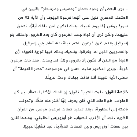
– يرى البعض أن وجود جثمان “رمسيس ومربنبتاح” باقيين في
المتحف المصري دليل على أنهما فرعونا اليهود، وأن الآية 92 من
سورة يونس ﴿فاليوم ننجيك ببدنك لتكون لمن خلفك آية﴾، تصدق
عليهما، ولكن نرى أن نجاة جسد الفرعون كان بعد الخروج، واعتقد بنو
إسرائيل بعدم غرق فرعون، فتم نجاة بدنه أمام بني إسرائيل
والمصريين الذين لم يغرقوا، وننجيك ببدنك فيها تورية لغوية؛ لأن
النجاة مع البدن لا تكون إلا بالروح، وهذا لم يحدث، فقد مات فرعون
غريقًا، ويرى الدكتور سليم حسن في موسوعته “مصر القديمة” أن
معنى الآية ننجيك أنك نفذت بجلدك ومتّ غريقًا.
خلاصة القول
: ﺟﺎءت النتيجة ﺗﻘﻮل: إن اﻟﻤﻠﻚ اﻷﻛﺜﺮ اﺣﺘﻤالًا بين ﻛﻞ
اﻟﻤﻠﻮك.. هو اﻟﻤﻠﻚ اﻟﺬي ﻛﺎن يعرف إلهًا أﻛﺜﺮ منه ﻣﻠﻜًﺎ، وتحولت
ﻗصته إلى أسطورة، وبعد تحديد صفات فرعون موسى من القرآن
الكريم، نجد أن الأقرب للصواب هو أوزوريس الحقيقي، وعندما نقارن
بين صفات أوزوريس وبين الصفات القرآنية، نجد تشابهًا عجيبًا.