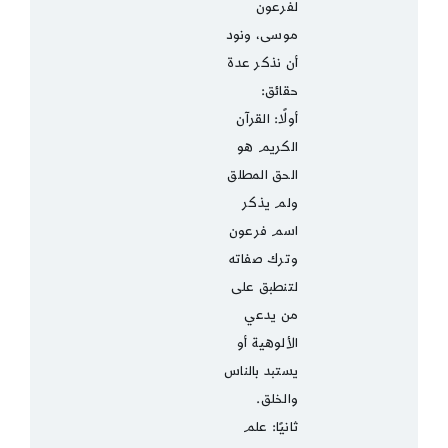
لفرعون
موسى، ونود
أن نذكر عدة
حقائق:
أولًا: القرآن
الكريم هو
الحق المطلق
ولم يذكر
اسم فرعون
وترك صفاته
لتنطبق على
من يدعي
الألوهية أو
يستبد بالناس
والخلق.
ثانيًا: علم