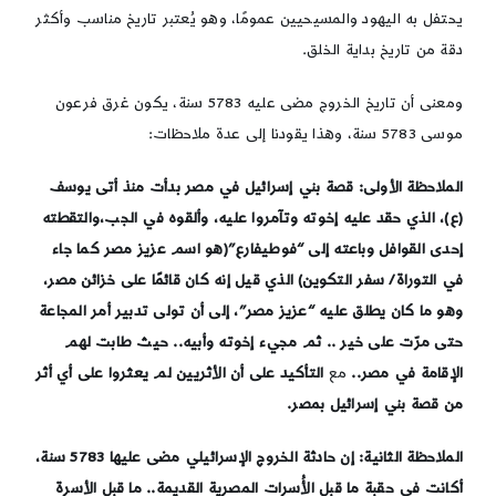
يحتفل به اليهود والمسيحيين عمومًا، وهو يُعتبر تاريخ مناسب وأكثر
دقة من تاريخ بداية الخلق.
ومعنى أن تاريخ الخروج مضى عليه 5783 سنة، يكون غرق فرعون
موسى 5783 سنة، وهذا يقودنا إلى عدة ملاحظات:
الملاحظة الأولى
: قصة بني إسرائيل في مصر بدأت منذ أتى يوسف
(ع)، الذي حقد عليه إخوته وتآمروا عليه، وألقوه في الجب،والتقطته
إحدى القوافل وباعته إلى “فوطيفارع”(هو اسم عزيز مصر كما جاء
في التوراة/ سفر التكوين) الذي قيل إنه كان قائمًا على خزائن مصر،
وهو ما كان يطلق عليه “عزيز مصر”، إلى أن تولى تدبير أمر المجاعة
حتى مرّت على خير .. ثم مجيء إخوته وأبيه.. حيث طابت لهم
الإقامة في مصر
..
مع
التأكيد على أن الأثريين لم يعثروا على أي أثر
من قصة بني إسرائيل بمصر.
الملاحظة الثانية
: إن حادثة الخروج الإسرائيلي مضى عليها 5783 سنة،
أكانت في حقبة ما قبل الأُسرات المصرية القديمة.. ما قبل الأسرة