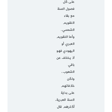
على كل
فصول السنة
مع بقاء
التقويم
الشمسي.
وأما التقويم
العبري أو
اليهودي فهو
لا يختلف عن
باقي
الشعوب،
ولكن
خلافاتهم
على بداية
السنة العبرية،
أكثرهم قال