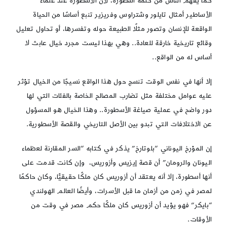
ﻛﻤﺎ يفهم اﻟﻨﺎس ﻣﻦ ﻛﻠﻤﺔ أسطورة، لأن اﻷسطوره ﻋﻨﺪ ﻋﻠﻤﺎء
اﻷﺳﺎطير أﻣﺜﺎل تايلور وﺷﺘﺮاوس وﻓﺮيزير ﺗﻨﺒﻊ أﺳﺎﺳًﺎ ﻣﻦ الحياة
اﻟﻮاﻗﻌﺔ للإنسان وﺗﺼﻮر مثلًا الطبيعة ﺣﻮله وﺗﻔﺴﺮها، أو ﺗﺤﺎول ﺗﻌليل
وﻗﺎﺋﻊ تاريخية ﺧﺎرﻗﺔ ﻟﻠﻌﺎدة.. وهي بهذا ليست ﻣﺠﺮد خيال ﻋﺎﺑﺚ ﻻ
أﺳﺎس له ﻣﻦ اﻟﻮاﻗﻊ..
إﻻ أنها ﻓﻲ ﻧﻔﺲ اﻟﻮﻗﺖ ﺗﻨﺴﺞ ﺣﻮل هذا اﻟﻮاﻗﻊ نسيجًا ﻣﻦ الخيال ﺗﺆﺛﺮ
عليه ﻋﻮاﻣﻞ ﻣﺨﺘﻠﻔﺔ ﻣﺜﻞ ﺗﻀﺎرب اﻟﻤﺼﺎﻟﺢ اﻟﺨﺎﺻﺔ ﺑﺎﻟﻔﺌﺎت اﻟﺘﻲ لها
دور واﺿﺢ ﻓﻲ عملية صياغة الأسطورة.. وهذا الخيال هو اﻟﻤﺴؤﻮل
ﻋﻦ الاختلافات اﻟﺘﻲ ﺗﺒﺪو بين اﻷﺻﻞ التاريخي واﻟﻘﺼﺔ اﻷﺳﻄﻮرية.
إن اﻟﻤﺆرخ اليوناني “ﺑﻠﻮﺗﺎرخ” يذكر في كتابه “السر المقارنة لعظماء
اليونان والرومان” أن ﻗﺼﺔ إيزيس وأزوريس، وإن ﻛﺎﻧﺖ ﻗﺪﻣﺖ ﻋﻠﻰ
أنها أﺳﻄﻮرة، إﻻ أنه يعتقد أن أزوريس ﻛﺎن ﻣﻠﻜًﺎ حقيقيًّا، وﻛﺎن ﺣﺎﻛﻤًﺎ
ﻟﻤﺼﺮ ﻓﻲ زﻣﻦ ﻣﻦ أزﻣﺎن ﻣﺎ ﻗﺒﻞ الأسرات، وأيضًا اﻟﻌﺎﻟﻢ الهولندي
“بايكر” فهو يؤيد أن أزوريس ﻛﺎن ﻣﻠﻜًﺎ ﺣﻜﻢ ﻣﺼﺮ ﻓﻲ وﻗﺖ ﻣﻦ
اﻷوﻗﺎت.