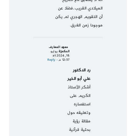
الميلادي القريب.فضلا عن
أن التقويم الهجري لم يكن
موجودا زمن الغرق.
معهد المعارف
الحكميّة
يوليو
18, 2024 at
12:57 م
- Reply
رد الدكتور
علي أبو الخير
أشكر الأستاذ
الكريم على
استفساره
وتعليقه حول
مقالة رؤية
بحثية قرآنية