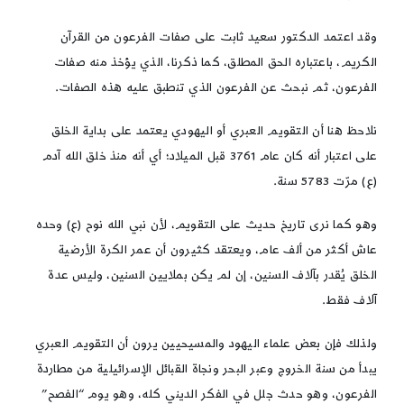
وقد اعتمد الدكتور سعيد ثابت على صفات الفرعون من القرآن
الكريم، باعتباره الحق المطلق، كما ذكرنا، الذي يؤخذ منه صفات
الفرعون، ثم نبحث عن الفرعون الذي تنطبق عليه هذه الصفات.
نلاحظ هنا أن التقويم العبري أو اليهودي يعتمد على بداية الخلق
على اعتبار أنه كان عام 3761 قبل الميلاد؛ أي أنه منذ خلق الله آدم
(ع) مرّت 5783 سنة.
وهو كما نرى تاريخ حديث على التقويم، لأن نبي الله نوح (ع) وحده
عاش أكثر من ألف عام، ويعتقد كثيرون أن عمر الكرة الأرضية
الخلق يُقدر بآلاف السنين، إن لم يكن بملايين السنين، وليس عدة
آلاف فقط.
ولذلك فإن بعض علماء اليهود والمسيحيين يرون أن التقويم العبري
يبدأ من سنة الخروج وعبر البحر ونجاة القبائل الإسرائيلية من مطاردة
الفرعون، وهو حدث جلل في الفكر الديني كله، وهو يوم “الفصح”